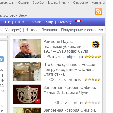
материалы
|
Ссылки
|
Зарубки
|
Молва
|
Книги
|
О проекте
|
Контакты
. Золотой Век»
ЛНР
США
Сирия
Мир
Помощь
|
|
|
|
е (История)
|
Николай Левашов
|
Популярные в соцсетях
Раймонд Паулс:
главными убийцами в
1917 – 1918 годах были
латыши и евреи, а не русс
337 913
21 903
Что было сделано в России
под руководством Сталина.
ем
Статистика
 в
ые
442 300
18 707
ва
Запретная история Сибири.
че
Фильм 2. Татары и Чуди.
22 299
444
 с
 и
Запретная история Сибири.