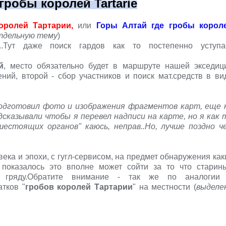
 гробы королей Tartarie
оролей Тартарии,
или
Горы Алтай где гробы корол
отдельную тему
)
..Тут даже поиск гардов как то постепенно уступа
й
, место обязательно будет в маршруте нашей экседиц
ний, второй - сбор участников и поиск мат.средств в ви
подготовил фото и изображения фрагментов карт, еще 
одсказывали чтобы я перевел надписи на карте, но я как 
естоящих органов" каюсь, неправ..Но, лучше поздно ч
ека и эпохи, с гугл-сервисом, на предмет обнаружения как
е показалось это вполне может сойти за то что старин
ую гряду.Обратите внимание - так же по аналогии
тков "
гробов королей Тартарии
" на местности (
выделе