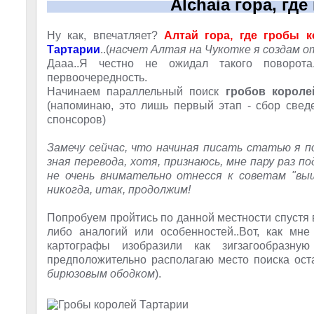
Alchaia гора, где
Ну как, впечатляет?
Алтай гора, где гробы к
Тартарии
..(
насчет Алтая на Чукотке я создам 
Дааа..Я честно не ожидал такого поворота
первоочередность.
Начинаем параллельный поиск
гробов короле
(напоминаю, это лишь первый этап - сбор сведе
спонсоров)
Замечу сейчас, что начиная писать статью я 
зная перевода, хотя, признаюсь, мне пару раз п
не очень внимательно отнесся к советам "выш
никогда, итак, продолжим!
Попробуем пройтись по данной местности спустя в
либо аналогий или особенностей..Вот, как мн
картографы изобразили как зигзагообразн
предположительно располагаю место поиска оста
бирюзовым ободком
).