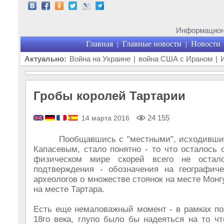
Информационн
Главная
Главные новости
Новости
|
|
Актуально:
Война на Украине
|
война США с Ираном
|
Гробы королей Тартарии
24 155
14 марта 2016
Пообщавшись с "местными", исходивши
Капасевым, стало понятно - то что осталось 
физическом мире скорей всего не остало
подтверждения - обозначения на географиче
археологов о множестве стоянок на месте Мон
на месте Тартара.
Есть еще немаловажный момент - в рамках по
18го века, глупо было бы надеяться на то ч