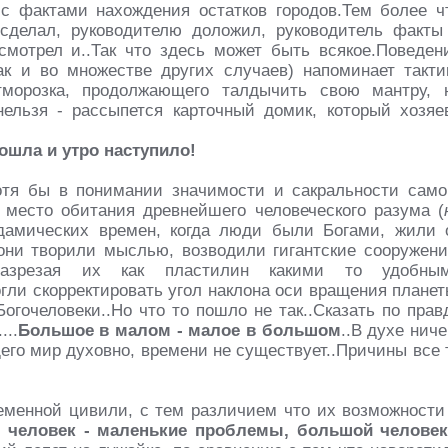
с фактами нахождения остатков городов.Тем более ч
 сделал, руководителю доложил, руководитель факты
смотрел и..Так что здесь может быть всякое.Поведен
к и во множестве других случаев) напоминает такти
тморозка, продолжающего талдычить свою мантру, 
ельзя -
рассыпется
карточный домик, который хозяе
ошла и утро наступило!
тя бы в понимании значимости и сакральности само
, место обитания древнейшего человеческого разума (
дамических времен, когда люди были Богами, жили 
они творили мыслью, возводили гигантские сооружени
 разрезая их как пластилин какими то удобны
гли скорректировать угол наклона оси вращения планет
огочеловеки..Но что то пошло не так..Сказать по прав
...
Большое в малом - малое в большом
..В духе ниче
его мир духовно, времени не существует..Причины все 
ременной цивили, с тем различием что их возможности
 человек - маленькие проблемы, большой человек