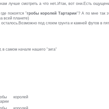
нам лучше смотреть а что нет..Итак, вот они.Есть ощущен
где покоятся "
гробы королей Тартарии
"? А по мне так э
а всей планете)
х осталось.Возможно под слоем грунта и камней футов в пят
т, в самом начале нашего "зига"