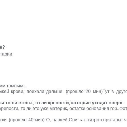
же?
ким томным..
жей крови, поехали дальше! (прошло 20 мин)Тут в друг
то ли стены, то ли крепости, которые уходят вверх.
епости, то ли это уже материк, остатки основания гор..Фот
ски..(прошло 40 мин) О, нашел! Они так хитро спрятаны, ч