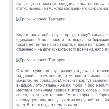
Есть еще интересные свидетельства, не связа
статус нынешней Чукотки как древнего сакрального
Видите зигзагообразную горную гряду? (
желтая
одинаково..А вот в месте что выделено бирюзо
такого нет нигде на этой карте
, и даже написано ч
отмечено и на других картах того времени, наприме
Отметив существенную разницу в деталях, и вел
тогдашние возможности) отметим, что основные
масштаб не совпадают.Смотрите как тут выделен
видимому это латынь - Alchai mons in quo Regum t
местами поменяны первое и второе слова - М
силен, но тут что то типо "Алтай горы в..." Кор
преимуществом, поищю латитнско-руский он-лайн перев
упал..Вот что выдал толмач-латин :