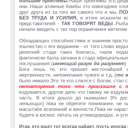
большие проблемы
.Наши проблемы это децки
они..Наши атомные бомбы это новогодние хло
друг друга из за того же самого что и мы..
ПО
БЕЗ ТРУДА И УСИЛИЯ,
в итоге исказили в
представителей -
ТАК ГОВОРЯТ ВЕДЫ
..Рыба
начали вводить с тех пор ограничения жителям
Обладающих способностями и знанием просто 
язычество с его веданием - от того слово ведь
религией стаде таких боялись, гнали пода
фактически была загнана в стадо официальных
послушанния (
имеющий разум да разумеет
)
Бога лишь те, кто прошел жесточайший о
жертвенности, непожелание чужого и т.д..(
то ж
было немало.Это те кто слился с Богом, стал 
неповторения того что произошло с п
вздумается, другое дело что такому не вздумае
часть. В итоге дошло до нынешних 3% дост
непьющих
) пока не обретете понимание, не 
масштабе вселенной и вечности.
Пока не нарас
будете в космос летать на углеводородах, и угл
Итак, кто ищет тот всегда найдет, пусть иногда