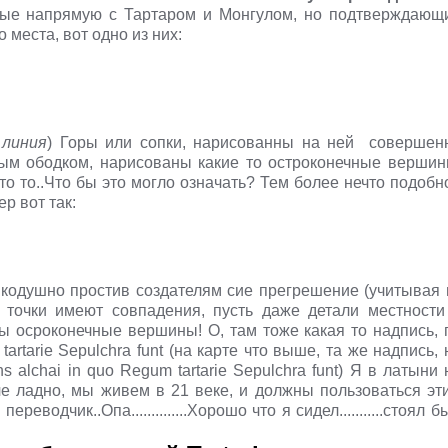
нные напрямую с Тартаром и Монгулом, но подтверждающ
 места, вот одно из них:
 линия
) Горы или сопки,
нарисованны
на ней совершен
вым ободком, нарисованы какие то остроконечные вершин
то то
..Что бы это могло означать? Тем более нечто подобн
р вот так:
икодушно простив создателям сие прегрешение (учитывая 
 точки имеют совпадения, пусть даже детали местности
ы осроконечные вершины! О, там тоже какая то надпись, 
artarie Sepulchra funt (на карте что выше, та же надпись, 
ons
alchai
in quo Regum tartarie Sepulchra funt) Я в латыни 
оче ладно, мы живем в 21 веке, и должны пользоваться эт
одчик..Опа..............Хорошо что я сидел...........стоял бы