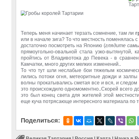
Теперь меня начинает терзать сомнение, там ли
г
или в начале зига? То что местность поменялась с 
достаточно посмотреть на Японию (
глядите самы
прямоугольно-овальной стала узко-вытянутой, к
пройтись от Владивотока до Певека - в сравне
Камчатки, много других мелких изменений..
То что тут шли неслабые бои тяжелым космичес
лились потоки огня, метеоритные дожди и залпы
волны прокатывались сметая все и вся, и следом
это происхождило одномоментно..Скорей всего дос
это был конец света для жителей этой местност
еще куча потрясающе интересного материала по те
Поделиться:
Великая Тартария
|
Россия
|
Карта
|
Наука в 