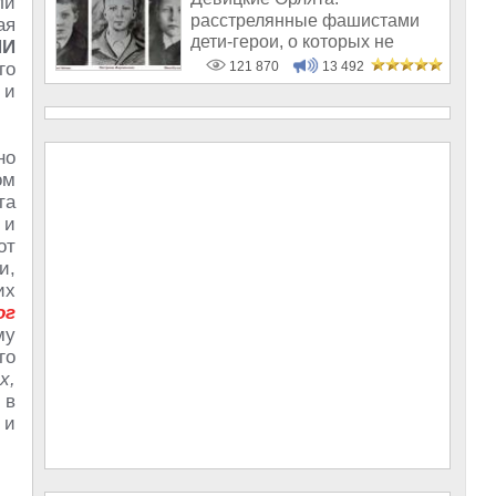
ли
расстрелянные фашистами
ая
дети-герои, о которых не
МИ
рассказывают в шк
го
121 870
13 492
 и
но
ом
та
 и
от
и,
их
ог
му
го
х,
 в
 и