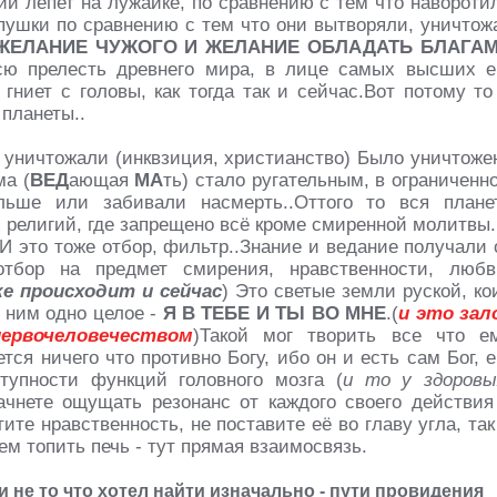
й лепет на лужайке, по сравнению с тем что навороти
пушки по сравнению с тем что они вытворяли, уничтож
ЖЕЛАНИЕ ЧУЖОГО И ЖЕЛАНИЕ ОБЛАДАТЬ БЛАГА
сю прелесть древнего мира, в лице самых высших е
 гниет с головы, как тогда так и сейчас.Вот потому то
 планеты..
уничтожали (инквзиция, христианство) Было уничтоже
ма (
ВЕД
ающая
МА
ть) стало ругательным, в ограниченн
льше или забивали насмерть..Оттого то вся плане
 религий, где запрещено всё кроме смиренной молитвы.
 И это тоже отбор, фильтр..Знание и ведание получали 
тбор на предмет смирения, нравственности, любв
е происходит и сейчас
) Это светые земли руской, ко
с ним одно целое -
Я В ТЕБЕ И ТЫ ВО МНЕ
.
(
и это зал
ервочеловечеством
)
Такой мог творить все что е
тся ничего что противно Богу, ибо он и есть сам Бог, е
упности функций головного мозга (
и то у здоровы
начнете ощущать резонанс от каждого своего действия
тите нравственность
, не поставите её во главу угла, так
ем топить печь - тут прямая взаимосвязь.
 и не то что хотел найти изначально - пути провидения