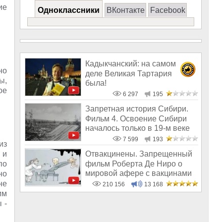
ие
Одноклассники
ВКонтакте
Facebook
Кадыкчанский: на самом
но
деле Великая Тартария
ы,
была!
ое
6 297
195
Запретная история Сибири.
Фильм 4. Освоение Сибири
началось только в 19-м веке
7 599
193
из
 и
Отвакцинены. Запрещенный
фильм Роберта Де Ниро о
по
мировой афере с вакцинами
но
не
210 156
13 168
им
 -