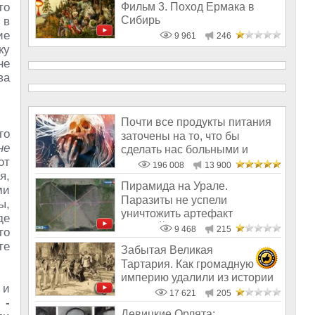
Фильм 3. Поход Ермака в
то
Сибирь
 в
ие
9 961
246
ку
не
ва
Почти все продукты питания
го
заточены на то, что бы
не
сделать нас больными и
от
бесплодным
196 008
13 900
я,
Пирамида на Урале.
ми
Паразиты не успели
ы,
уничтожить артефакт
де
древней цивилизации
9 468
215
го
те
Забытая Великая
Тартария. Как громадную
империю удалили из истории
 и
17 621
205
 -
Девицкие Орлята: