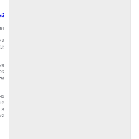
ей
ет
ии
де
не
то
ем
их
ые
 я
но