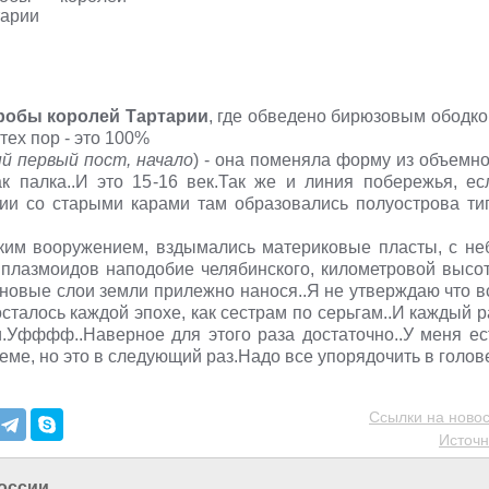
робы королей Тартарии
, где обведено бирюзовым ободко
тех пор - это 100%
й первый пост, начало
) - она поменяла форму из объемно
ак палка..И это 15-16 век.Так же и линия побережья, ес
нии со старыми карами там образовались полуострова ти
ким вооружением, вздымались материковые пласты, с не
 плазмоидов наподобие челябинского, километровой высо
 новые слои земли прилежно нанося..Я не утверждаю что в
талось каждой эпохе, как сестрам по серьгам..И каждый р
и.Уфффф..Наверное для этого раза достаточно..У меня ес
ме, но это в следующий раз.Надо все упорядочить в голов
Ссылки на новос
Источн
России