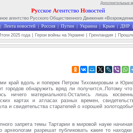
Дополнительные 
Ру
сское
А
гентство
Н
овостей
ое агентство Русского Общественного Движения «Возрождение
Лента новостей
Россия
Путин
Украина
Крым
ДНР
|
|
|
|
|
|
|
Итоги 2025 года
|
Герои войны на Украине
|
Гренландия
|
Прошло
ми край вдоль и поперек Петром Тихомировым и Юри
от городов обнаружить вряд ли получится..Потому что
сь ничего материального.Остались лишь косвенн
ских картах и атласах разных времен, свидетельст
гула и свидетельства старателей о хорошей золотодобы
лного запрета темы Тартарии в мировой науке начиная
то археологам разрешат публиковать какие то находки