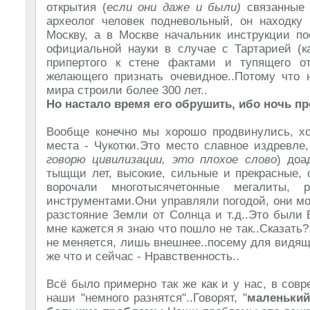
открытия (
если они даже и были)
связанные 
археолог человек подневольный, он находку
Москву, а в Москве начальник инструкции по
официальной науки в случае с Тартарией (ка
припертого к стене фактами и тупящего о
желающего признать очевидное..Потому что н
мира строили более 300 лет..
Но настало время его обрушить, ибо ночь пр
Вообще конечно мы хорошо продвинулись, хо
места - Чукотки.Это место славное издревле
говорю цивилизации, это плохое слово
) доа
тыщщи лет, высокие, сильные и прекрасные, 
ворочали многотысячетонные мегалиты,
инструментами.Они управляли погодой, они мо
разстояние Земли от Солнца и т.д..Это были Б
мне кажется я знаю что пошло не так..Сказать?.
не меняется, лишь внешнее..посему для видящ
же что и сейчас - Нравственность..
Всё было примерно так же как и у нас, в сов
наши "немного разнятся"..Говорят, "
маленький