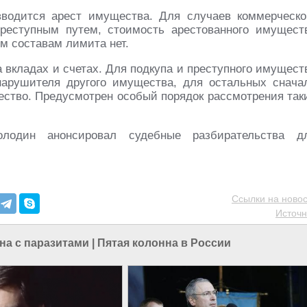
вводится арест имущества. Для случаев коммерческо
реступным путем, стоимость арестованного имущест
м составам лимита нет.
а вкладах и счетах. Для подкупа и преступного имущест
арушителя другого имущества, для остальных снача
ество. Предусмотрен особый порядок рассмотрения так
лодин анонсировал судебные разбирательства д
Ссылки на новос
Источн
на с паразитами
|
Пятая колонна в России