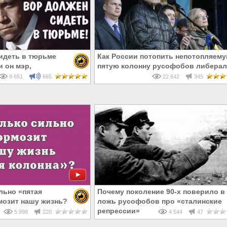
идеть в тюрьме
Как России потопить непотопляем
и он мэр,
пятую колонну русофобов либера
ли сенатор
9 651
665
22 642
345
льно «пятая
Почему поколение 90-х поверило в
мозит нашу жизнь?
ложь русофобов про «сталинские
репрессии»
5 998
220
4 544
47