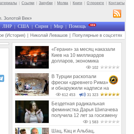
материалы
|
Ссылки
|
Зарубки
|
Молва
|
Книги
|
О проекте
|
Контакты
. Золотой Век»
ЛНР
США
Сирия
Мир
Помощь
|
|
|
|
е (История)
|
Николай Левашов
|
Популярные в соцсетях
«Герани» за месяц наказали
Киев на 10 миллиардов
долларов, экономика
Украины обнуля
102
В Турции раскопали
фрески «древнего Рима»
и обнаружили надписи на
Русском!
612 453
31 323
Бездетная радикальная
феминистка Дарья Шипачева
получила 12 лет за госизмену
1 583
Шац, Кац и Альбац,