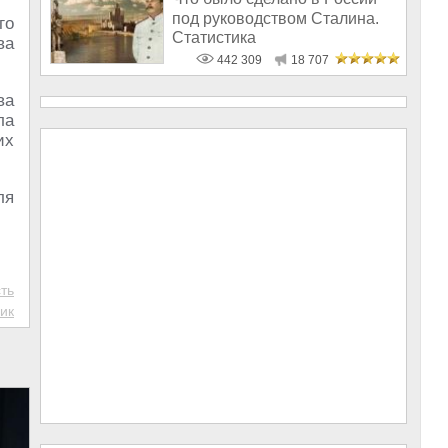
под руководством Сталина.
го
Статистика
ва
442 309
18 707
ва
ла
их
ля
ть
ик