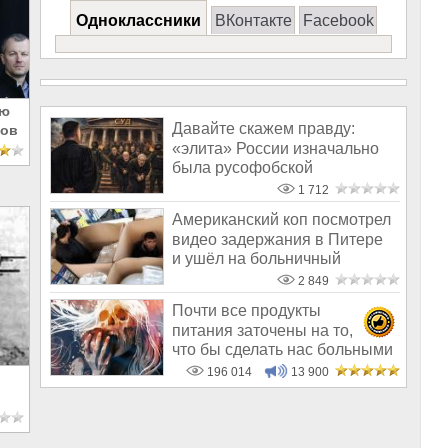
Одноклассники
ВКонтакте
Facebook
ую
Давайте скажем правду:
лов
«элита» России изначально
была русофобской
1 712
Американский коп посмотрел
видео задержания в Питере
и ушёл на больничный
2 849
Почти все продукты
питания заточены на то,
что бы сделать нас больными
и бесплодным
196 014
13 900