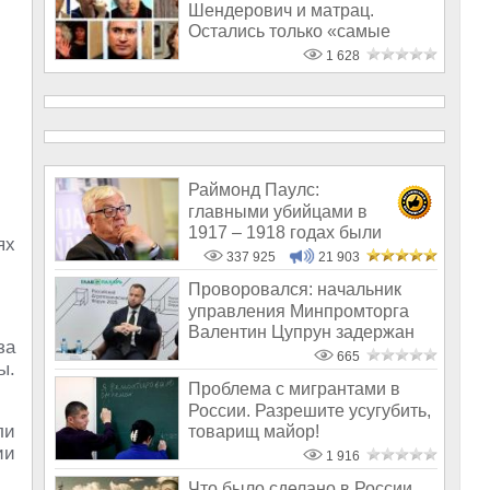
Шендерович и матрац.
Oстались только «самые
твёрдые ребята»
1 628
Раймонд Паулс:
главными убийцами в
1917 – 1918 годах были
ях
латыши и евреи, а не русс
337 925
21 903
Проворовался: начальник
управления Минпромторга
Валентин Цупрун задержан
за
по подозре
665
ы.
Проблема с мигрантами в
России. Разрешите усугубить,
ли
товарищ майор!
ии
1 916
Что было сделано в России