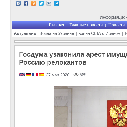
Информационн
Главная
Главные новости
Новости
|
|
Актуально:
Война на Украине
|
война США с Ираном
|
Госдума узаконила арест имущ
Россию релокантов
569
27 мая 2026