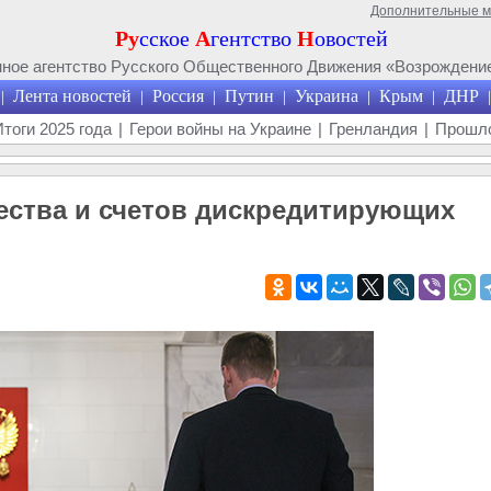
Дополнительные 
Ру
сское
А
гентство
Н
овостей
ое агентство Русского Общественного Движения «Возрождение
Лента новостей
Россия
Путин
Украина
Крым
ДНР
|
|
|
|
|
|
|
Итоги 2025 года
|
Герои войны на Украине
|
Гренландия
|
Прошло
ества и счетов дискредитирующих