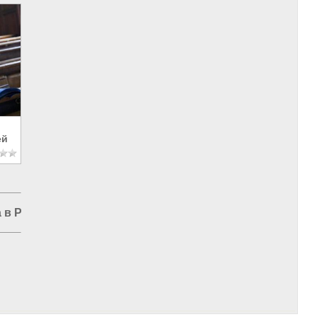
ей
 в России
|
Власть в РФ
|
Борьба с паразитами