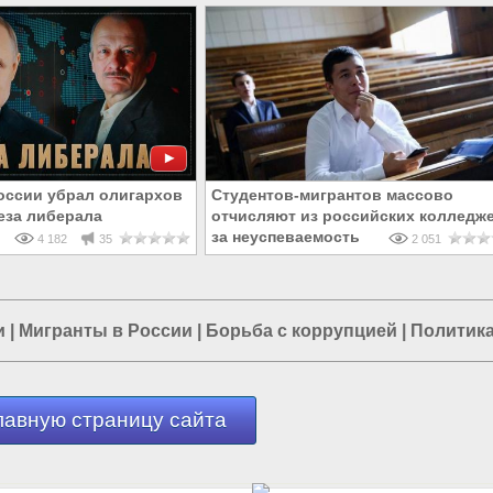
России убрал олигархов
Студентов-мигрантов массово
леза либерала
отчисляют из российских колледж
за неуспеваемость
4 182
35
2 051
и
|
Мигранты в России
|
Борьба с коррупцией
|
Политика
лавную страницу сайта