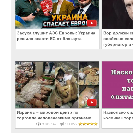
Засуха глушит АЭС Европы: Украина
Вор должен с
решила спасти ЕС от блэкаута
особенно есл
губернатор и
Израиль – мировой центр по
Насколько си
торговле человеческими органами
колонна» тор
3 015 147
111 055