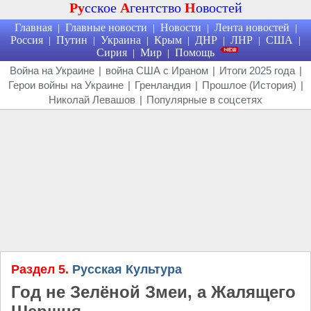
Ру
сское
А
гентство
Н
овостей
Главная
Главные новости
Новости
Лента новостей
|
|
|
|
Россия
Путин
Украина
Крым
ДНР
ЛНР
США
|
|
|
|
|
|
|
Сирия
Мир
Помощь
|
|
Война на Украине
|
война США с Ираном
|
Итоги 2025 года
|
Герои войны на Украине
|
Гренландия
|
Прошлое (История)
|
Николай Левашов
|
Популярные в соцсетях
Раздел 5.
Русская Культура
Год не Зелёной Змеи, а Жалящего