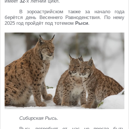
имеет
32
-х летний цикл.
В зороастрийском также за начало года
берётся день Весеннего Равноденствия. По нему
2025 год пройдёт под тотемом
Рыси
.
Сибирская Рысь.
Рысь потребует от нас не просто быть