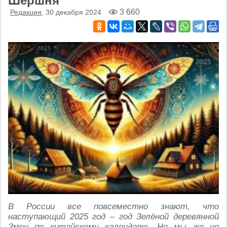
Шершня
3 660
Редакция
, 30 декабря 2024
В России все повсеместно знают, что
наступающий 2025 год – год Зелёной деревянной
Змеи по китайскому календарю. Но мы же не