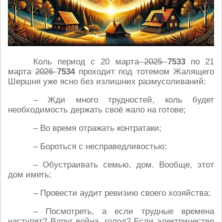
Коль период с 20 марта
2025
7533
по 21
марта
2026
7534
проходит под тотемом Жалящего
Шершня уже ясно без излишних размусоливаний:
– Жди много трудностей, коль будет
необходимость держать своё жало на готове;
– Во время отражать контратаки;
– Бороться с несправедливостью;
– Обустраивать семью, дом. Вообще, этот
дом иметь;
– Провести аудит ревизию своего хозяйства;
– Посмотреть, а если трудные времена
наступят? Вдруг война, голод? Если электричество