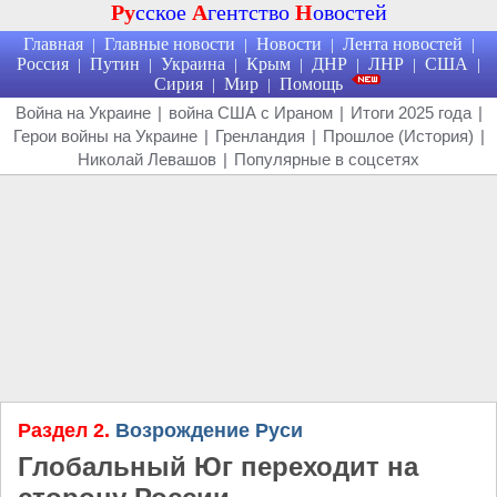
Ру
сское
А
гентство
Н
овостей
Главная
Главные новости
Новости
Лента новостей
|
|
|
|
Россия
Путин
Украина
Крым
ДНР
ЛНР
США
|
|
|
|
|
|
|
Сирия
Мир
Помощь
|
|
Война на Украине
|
война США с Ираном
|
Итоги 2025 года
|
Герои войны на Украине
|
Гренландия
|
Прошлое (История)
|
Николай Левашов
|
Популярные в соцсетях
Раздел 2.
Возрождение Руси
Глобальный Юг переходит на