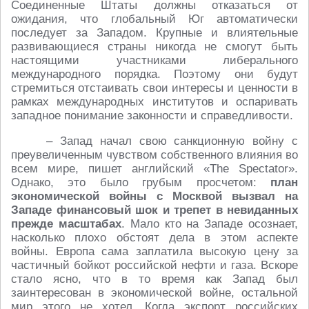
Соединенные Штаты должны отказаться от
ожидания, что глобальный Юг автоматически
последует за Западом. Крупные и влиятельные
развивающиеся страны никогда не смогут быть
настоящими участниками либерального
международного порядка. Поэтому они будут
стремиться отстаивать свои интересы и ценности в
рамках международных институтов и оспаривать
западное понимание законности и справедливости.
– Запад начал свою санкционную войну с
преувеличенным чувством собственного влияния во
всем мире, пишет английский «The Spectator».
Однако, это было грубым просчетом:
план
экономической войны с Москвой вызвал на
Западе финансовый шок и трепет в невиданных
прежде масштабах
. Мало кто на Западе осознает,
насколько плохо обстоят дела в этом аспекте
войны. Европа сама заплатила высокую цену за
частичный бойкот российской нефти и газа. Вскоре
стало ясно, что в то время как Запад был
заинтересован в экономической войне, остальной
мир этого не хотел. Когда экспорт российских