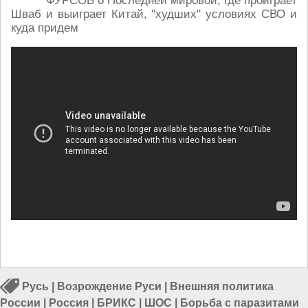
ФУРСОВ о Последней мировой, где проиграет
Шваб и выиграет Китай, "худших" условиях СВО и
куда придем
Русь
|
Возрождение Руси
|
Внешняя политика
России
|
Россия
|
БРИКС
|
ШОС
|
Борьба с паразитами