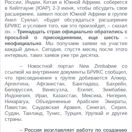
России, Индии, Китая и Южной Африки, соберется
в Кейптауне (ЮАР) 2-3 июня, чтобы обсудить свое
расширение, заявил посол Южной Африки в группе
Анил Суклал. «Будет обсуждаться расширение
БРИКС и условия того, как это произойдет, – сказал
он. –
Тринадцать стран официально обратились с
просьбой о присоединении, еще шесть –
неофициально
. Мы получаем заявки на участие
каждый день». Сегодня, спустя месяц после этого
интервью, таких заявок уже три десятка.
– Новостной портал New Zimbabwe со
ссылкой на внутренние документы БРИКС сообщил,
что присоединения к группе добиваются Алжир,
Аргентина, Афганистан, Бангладеш, Бахрейн,
Белоруссия, Венесуэла, Египет, Зимбабве,
Индонезия, Иран, Казахстан, Мексика, Нигерия,
Никарагуа, Объединенные Арабские Эмираты,
Пакистан, Саудовская Аравия, Сенегал, Сирия,
Судан, Таиланд, Тунис, Турция, Уругвай и другие
страны.
–
Россия возглавляет работу по созданию