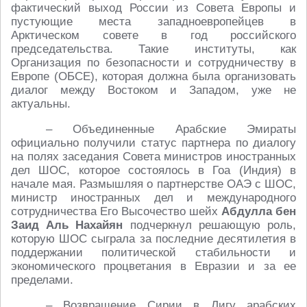
фактический выход России из Совета Европы и
пустующие места западноевропейцев в
Арктическом совете в год российского
председательства. Такие институты, как
Организация по безопасности и сотрудничеству в
Европе (ОБСЕ), которая должна была организовать
диалог между Востоком и Западом, уже не
актуальны.
– Объединенные Арабские Эмираты
официально получили статус партнера по диалогу
на полях заседания Совета министров иностранных
дел ШОС, которое состоялось в Гоа (Индия) в
начале мая. Размышляя о партнерстве ОАЭ с ШОС,
министр иностранных дел и международного
сотрудничества Его Высочество шейх
Абдулла бен
Заид Аль Нахайян
подчеркнул решающую роль,
которую ШОС сыграла за последние десятилетия в
поддержании политической стабильности и
экономического процветания в Евразии и за ее
пределами.
– Возвращение Сирии в Лигу арабских