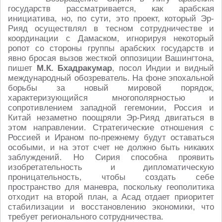
государств рассматривается, как арабская
инициатива, но, по сути, это проект, который Эр-
Рияд осуществлял в тесном сотрудничестве и
координации с Дамаском, игнорируя некоторый
ропот со стороны группы арабских государств и
явно бросая вызов жесткой оппозиции Вашингтона,
пишет
М.К. Бхадракумар
, посол Индии и видный
международный обозреватель. На фоне эпохальной
борьбы за новый мировой порядок,
характеризующийся многополярностью и
сопротивлением западной гегемонии, Россия и
Китай незаметно поощряли Эр-Рияд двигаться в
этом направлении. Стратегические отношения с
Россией и Ираном по-прежнему будут оставаться
особыми, и на этот счет не должно быть никаких
заблуждений. Но Сирия способна проявить
изобретательность и дипломатическую
проницательность, чтобы создать себе
пространство для маневра, поскольку геополитика
отходит на второй план, а Асад отдает приоритет
стабилизации и восстановлению экономики, что
требует регионального сотрудничества.