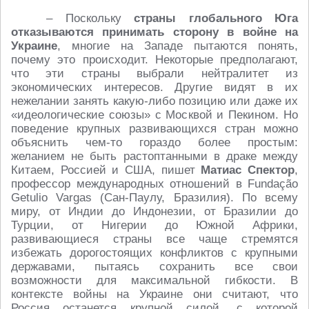
– Поскольку
страны глобального Юга
отказываются принимать сторону в войне на
Украине
, многие на Западе пытаются понять,
почему это происходит. Некоторые предполагают,
что эти страны выбрали нейтралитет из
экономических интересов. Другие видят в их
нежелании занять какую-либо позицию или даже их
«идеологические союзы» с Москвой и Пекином. Но
поведение крупных развивающихся стран можно
объяснить чем-то гораздо более простым:
желанием не быть растоптанными в драке между
Китаем, Россией и США, пишет
Матиас Спектор
,
профессор международных отношений в Fundação
Getulio Vargas (Сан-Паулу, Бразилия). По всему
миру, от Индии до Индонезии, от Бразилии до
Турции, от Нигерии до Южной Африки,
развивающиеся страны все чаще стремятся
избежать дорогостоящих конфликтов с крупными
державами, пытаясь сохранить все свои
возможности для максимальной гибкости. В
контексте войны на Украине они считают, что
Россия останется крупной силой, с которой