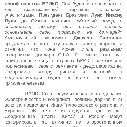
новой валюты БРИКС
. Она будет использоваться
для трансграничной торговли странами-
участницами. Президент Бразилии
Луис Инасиу
Лула да Силва
заявляет:
«Каждый вечер, я
спрашиваю, почему все страны должны
основывать свою торговлю на долларе?»
Американский экономист
Джозеф Салливан
предложил назвать эту новую валюту «брик», и
отметил, что «она может стать реальным
соперником доллара США. По мере того, как
официальные лица в странах БРИКС все больше
подчеркивают свое стремление к дедолларизации,
компромисс между риском и выгодой от
дедолларизации будет выглядеть все более
привлекательным.
– RAND Corp. опубликовала исследование
«Соперничество и конфликты великих держав в 21
веке за пределами Индо-Тихоокеанского региона и
Европы»: «В отчете исследуется, где и как
Соединенные Штаты, Китай и Россия могут
конкурировать за влияние на второстепенных