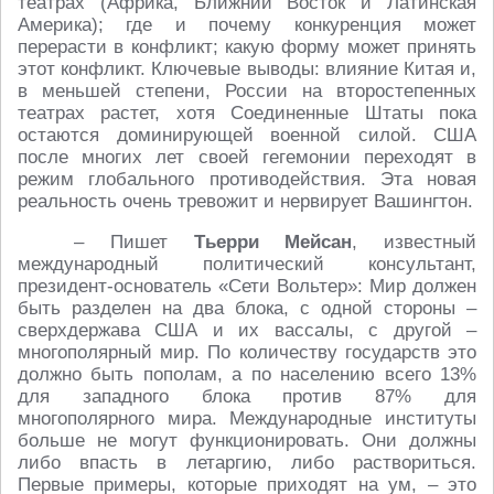
театрах (Африка, Ближний Восток и Латинская
Америка); где и почему конкуренция может
перерасти в конфликт; какую форму может принять
этот конфликт. Ключевые выводы: влияние Китая и,
в меньшей степени, России на второстепенных
театрах растет, хотя Соединенные Штаты пока
остаются доминирующей военной силой. США
после многих лет своей гегемонии переходят в
режим глобального противодействия. Эта новая
реальность очень тревожит и нервирует Вашингтон.
– Пишет
Тьерри Мейсан
, известный
международный политический консультант,
президент-основатель «Сети Вольтер»: Мир должен
быть разделен на два блока, с одной стороны –
сверхдержава США и их вассалы, с другой –
многополярный мир. По количеству государств это
должно быть пополам, а по населению всего 13%
для западного блока против 87% для
многополярного мира. Международные институты
больше не могут функционировать. Они должны
либо впасть в летаргию, либо раствориться.
Первые примеры, которые приходят на ум, – это