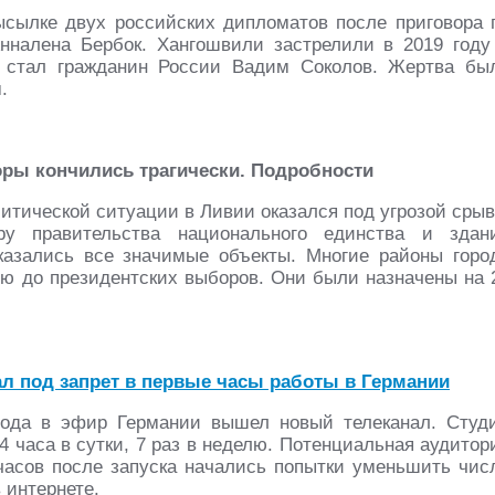
сылке двух российских дипломатов после приговора 
налена Бербок. Хангошвили застрелили в 2019 году
м стал гражданин России Вадим Соколов. Жертва бы
.
оры кончились трагически. Подробности
итической ситуации в Ливии оказался под угрозой срыв
ру правительства национального единства и здан
азались все значимые объекты. Многие районы горо
лю до президентских выборов. Они были назначены на 
ал под запрет в первые часы работы в Германии
 года в эфир Германии вышел новый телеканал. Студ
4 часа в сутки, 7 раз в неделю. Потенциальная аудитор
 часов после запуска начались попытки уменьшить чис
 интернете.