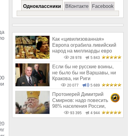
Одноклассники
ВКонтакте
Facebook
да
по
Как «цивилизованная»
Европа ограбила ливийский
народ на миллиарды евро
28 978
5 843
Если бы не русские воины,
не было бы ни Варшавы, ни
00
Кракова, ни Риги
жи
20 077
5 689
Протоиерей Димитрий
Смирнов: надо повесить
98% населения России,
чтобы восторжество
93 395
4 944
20
лг
ик