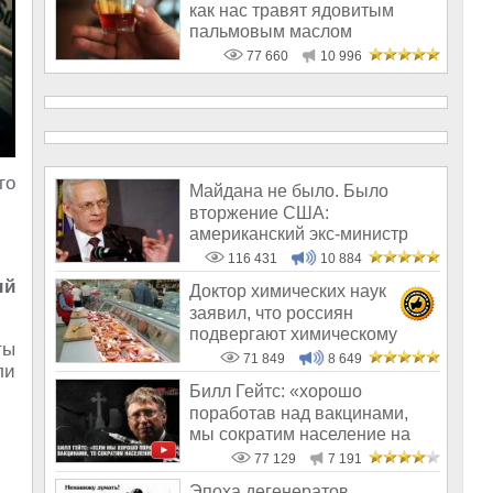
как нас травят ядовитым
пальмовым маслом
77 660
10 996
го
Майдана не было. Было
вторжение США:
американский экс-министр
написал открытое пись
116 431
10 884
ый
Доктор химических наук
заявил, что россиян
подвергают химическому
ты
геноциду
71 849
8 649
ли
Билл Гейтс: «хорошо
поработав над вакцинами,
мы сократим население на
10-15%»
77 129
7 191
Эпоха дегенератов,