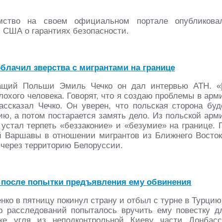
омство на своем официальном портале опубликова
 США о гарантиях безопасности.
облачил зверства с мигрантами на границе
ащий Польши Эмиль Чечко он дал интервью АТН. «
охого человека. Говорят, что я создаю проблемы в арм
ассказал Чечко. Он уверен, что польская сторона буд
ию, а потом постарается замять дело. Из польской арм
 устал терпеть «беззаконие» и «безумие» на границе. 
 Варшавы в отношении мигрантов из Ближнего Восток
 через территорию Белоруссии.
у после попытки предъявления ему обвинения
ко в пятницу покинул страну и отбыл с турне в Турцию
о расследований попыталось вручить ему повестку д
ке угля из неподконтрольной Киеву части Донбасс