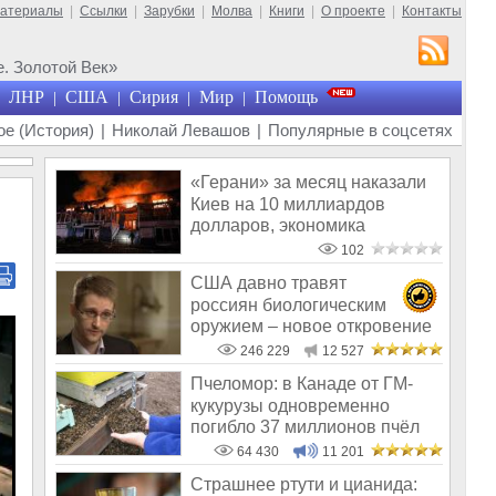
материалы
|
Ссылки
|
Зарубки
|
Молва
|
Книги
|
О проекте
|
Контакты
. Золотой Век»
ЛНР
США
Сирия
Мир
Помощь
|
|
|
|
е (История)
|
Николай Левашов
|
Популярные в соцсетях
«Герани» за месяц наказали
Киев на 10 миллиардов
долларов, экономика
Украины обнуля
102
США давно травят
россиян биологическим
оружием – новое откровение
Эдварда Сноудена
246 229
12 527
Пчеломор: в Канаде от ГМ-
кукурузы одновременно
погибло 37 миллионов пчёл
64 430
11 201
Страшнее ртути и цианида: