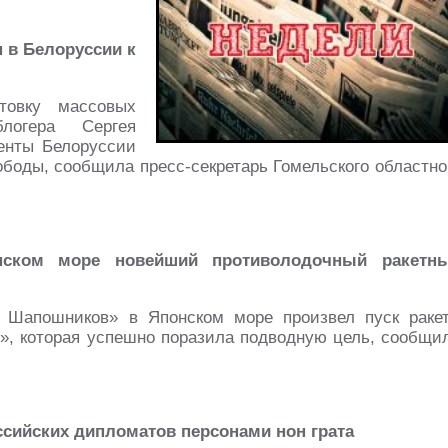
н в Белоруссии к
товку массовых
блогера Сергея
денты Белоруссии
ободы, сообщила пресс-секретарь Гомельского областно
онском море новейший противолодочный ракетн
 Шапошников» в Японском море произвел пуск раке
т», которая успешно поразила подводную цель, сообщи
ссийских дипломатов персонами нон грата