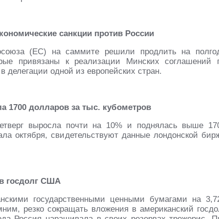
кономические санкции против России
осоюза (ЕС) на саммите решили продлить на полго
орые привязаны к реализации Минских соглашений 
в делегации одной из европейских стран.
ла 1700 долларов за тыс. кубометров
четверг выросла почти на 10% и поднялась выше 17
чала октября, свидетельствуют данные лондонской бир
 в госдолг США
анскими государственными ценными бумагами на 3,7
им, резко сокращать вложения в американский госдо
года Россия наращивала в своих резервах трежерис. П