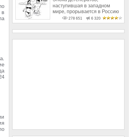
наступившая в западном
по
мире, прорывается в Россию
 в
ла
278 651
6 320
а.
ие
да
24
ии
ия
ло