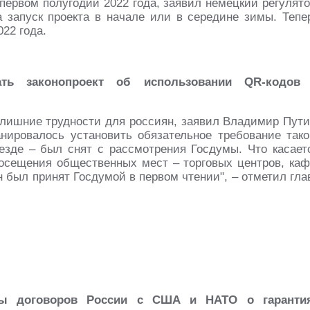
 первом полугодии 2022 года, заявил немецкий регулято
 запуск проекта в начале или в середине зимы. Тепе
22 года.
тать законопроект об использовании QR-кодов
лишние трудности для россиян, заявил Владимир Пути
ланировалось установить обязательное требование тако
оезде – был снят с рассмотрения Госдумы. Что касает
посещения общественных мест – торговых центров, каф
н был принят Госдумой в первом чтении", – отметил гла
кты договоров России с США и НАТО о гаранти