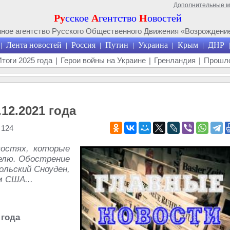
Дополнительные 
Ру
сское
А
гентство
Н
овостей
ое агентство Русского Общественного Движения «Возрождение
Лента новостей
Россия
Путин
Украина
Крым
ДНР
|
|
|
|
|
|
|
Итоги 2025 года
|
Герои войны на Украине
|
Гренландия
|
Прошло
12.2021 года
 124
востях, которые
елю. Обострение
ольский Сноуден,
м США...
 года