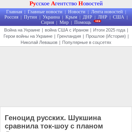
Ру
сское
А
гентство
Н
овостей
Главная
Главные новости
Новости
Лента новостей
|
|
|
|
Россия
Путин
Украина
Крым
ДНР
ЛНР
США
|
|
|
|
|
|
|
Сирия
Мир
Помощь
|
|
Война на Украине
|
война США с Ираном
|
Итоги 2025 года
|
Герои войны на Украине
|
Гренландия
|
Прошлое (История)
|
Николай Левашов
|
Популярные в соцсетях
Геноцид русских. Шукшина
сравнила ток-шоу с планом