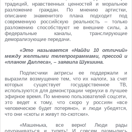
традиций, нравственных ценностей и моральное
разложение граждан. По мнению артистки,
описание знаменитого плана подходит под
современную российскую реальность – только
разложению способствуют не внешние силы, а
федеральные каналы, транслирующие
деморализующие передачи.
«Это называется «Найди 10 отличий»
между желтыми телепрограммами, прессой и
«планом Даллеса», – заявила Шукшина.
Подписчики актрисы ее поддержали и
выразили возмущение тем, что их налоги, за счет
которых существует государственное ТВ,
используются для демонстрации чернухи в лучшее
эфирное время. По мнению пользователей соцсети,
это ведет к тому, что скоро у россиян «все
человеческое будет потеряно», и люди убедятся,
что они «скоты и живут по-скотски».
«Машенька, все верно! Люди рады
одурачиваться и тупеть! И совсем размылись