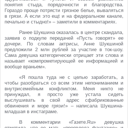
понятия стыда, порядочности и благородства.
Гораздо проще потрясти грязное белье, вываляться
в грязи. А если это ещt и на федеральном канале,
печально и стыдно!» – заметили в комментариях.
Ранее Шукшина оказалась в центре скандала,
заявив о подкупе передачей «Пусть говорят» ее
дочери. По словам актрисы, Анне Шукшиной
предложили 2 млн рублей за участие в ток-шоу.
Сама девушка категорически отрицает эти слова и
называет «компрометирующей ее информацией и
вообще враньем».
«Я пошла туда не с целью заработать, а
чтобы разобраться со всем этим непониманием и
внутрисемейным конфликтом. Меня никто не
принуждал, я просто уже устала сидеть
выслушивать в свой адрес сфабрикованные
обвинения и море грязи!» – написала Шукшина-
младшая в инстаграме.
В комментарии «Газете.Ru» девушка
отметила, что ее мать «проявляла фантазию» и