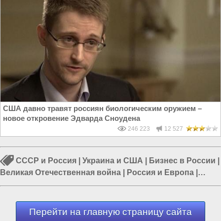
США давно травят россиян биологическим оружием –
новое откровение Эдварда Сноудена
246 223
12 527
СССР и Россия
|
Украина и США
|
Бизнес в России
|
Великая Отечественная война
|
Россия и Европа
|
Россия и НАТО
|
США и Германия
Перейти на главную страницу сайта