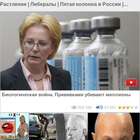
Растление
|
Либералы
|
Пятая колонна в России
|
Политика в России
Биологическая война. Прививками убивают миллионы
504 596
43 650