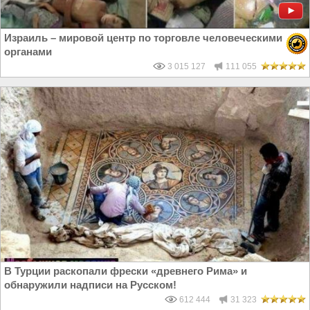
Израиль – мировой центр по торговле человеческими
органами
3 015 127
111 055
В Турции раскопали фрески «древнего Рима» и
обнаружили надписи на Русском!
612 444
31 323