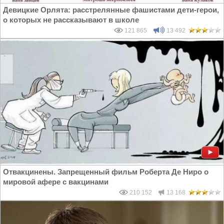
Девицкие Орлята: расстрелянные фашистами дети-герои,
о которых не рассказывают в школе
121 865
13 492
Отвакцинены. Запрещенный фильм Роберта Де Ниро о
мировой афере с вакцинами
210 152
13 168