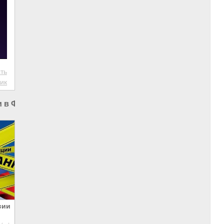
ть
ик
и в Финляндии
сии