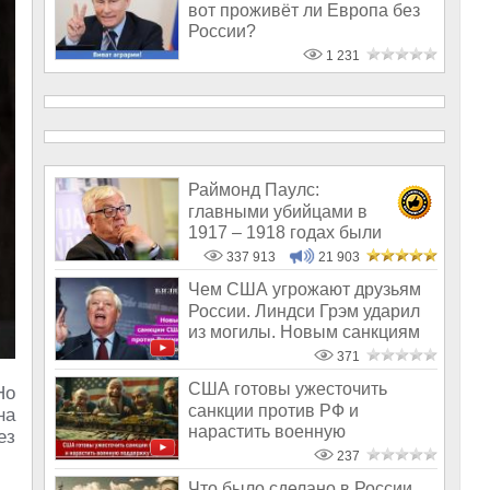
вот проживёт ли Европа без
России?
1 231
Раймонд Паулс:
главными убийцами в
1917 – 1918 годах были
латыши и евреи, а не русс
337 913
21 903
Чем США угрожают друзьям
России. Линдси Грэм ударил
из могилы. Новым санкциям
быть
371
США готовы ужесточить
Но
санкции против РФ и
на
нарастить военную
ез
поддержку Украины
237
Что было сделано в России