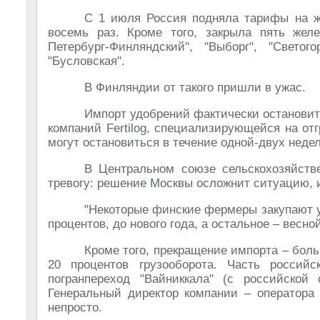
С 1 июля Россия подняла тарифы на ж
восемь раз. Кроме того, закрыла пять желе
Петербург-Финляндский", "Выборг", "Светог
"Бусловская".
В Финляндии от такого пришли в ужас.
Импорт удобрений фактически остановитс
компаний Fertilog, специализирующейся на отг
могут остановиться в течение одной-двух недел
В Центральном союзе сельскохозяйств
тревогу: решение Москвы осложнит ситуацию, 
"Некоторые финские фермеры закупают у
процентов, до нового года, а остальное – вес
Кроме того, прекращение импорта – бол
20 процентов грузооборота. Часть россий
погранпереход "Вайниккала" (с российской 
Генеральный директор компании – оператора 
непросто.