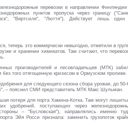
елезнодорожные перевозки в направлении Финляндии
знодорожных пунктов пропуска через границу ("Санк
орск", "Вяртсиля", "Люття"). Действует лишь один
я, теперь это коммерчески невыгодно, отметили в груп
рузке и хранении химикатов. Там считают, что перевоз
ь.
енных производителей и лесовладельцев (MTK) заби
и без того отягощенную кризисом в Ормузском проливе.
добрения для следующего сезона сбора урожая, до 50-
ной", – пояснил СМИ представитель MTK Макс Шульман.
ьшая потеря для порта Хамина-Котка. Там могут лишить
ских удобрений, поступающих через железнодорожн
стороны – "Бусловская"), направлялись именно туд
порта Эйя Росси признала: заменить грузопоток край