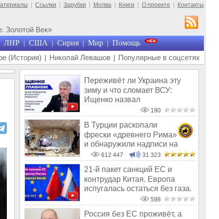
материалы
|
Ссылки
|
Зарубки
|
Молва
|
Книги
|
О проекте
|
Контакты
. Золотой Век»
ЛНР
США
Сирия
Мир
Помощь
|
|
|
|
е (История)
|
Николай Левашов
|
Популярные в соцсетях
Переживёт ли Украина эту
зиму и что сломает ВСУ:
Ищенко назвал
единственное решение
190
В Турции раскопали
фрески «древнего Рима»
и обнаружили надписи на
Русском!
612 447
31 323
21-й пакет санкций ЕС и
контрудар Китая. Европа
испугалась остаться без газа.
Блока
598
Россия без ЕС проживёт, а