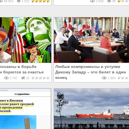
следний
49 953
1 032
2 606
38
лосаксы в борьбе
Любые компромиссы и уступки
и борются за счастье
Дикому Западу – это билет в один
конец
3 767
23
1 950