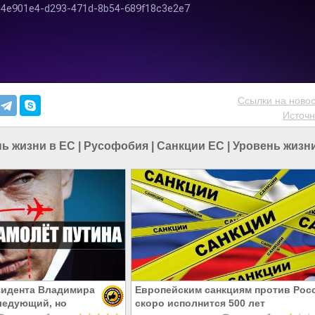
Ссылки на новос
Источн
ь жизни в ЕС
|
Русофобия
|
Санкции ЕС
|
Уровень жизн
зидента Владимира
Европейским санкциям против Рос
следующий, но
скоро исполнится 500 лет