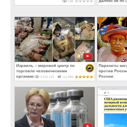
далеко не по
136
Израиль – мировой центр по
Паразиты анг
торговле человеческими
против Росси
органами
России
3 015 133
111 055