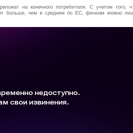
реложат на конечного потребителя. С учетом того, ч
ент больше, чем в среднем по ЕС, финнам можно ли