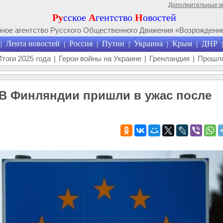
Дополнительные 
Ру
сское
А
гентство
Н
овостей
ое агентство Русского Общественного Движения «Возрождение
Лента новостей
Россия
Путин
Украина
Крым
ДНР
|
|
|
|
|
|
|
Итоги 2025 года
|
Герои войны на Украине
|
Гренландия
|
Прошло
 В Финляндии пришли в ужас после