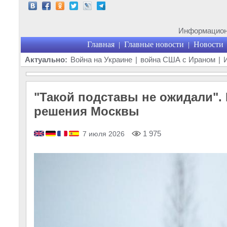
Информационн
Главная
Главные новости
Новости
|
|
Актуально:
Война на Украине
|
война США с Ираном
|
"Такой подставы не ожидали".
решения Москвы
1 975
7 июля 2026