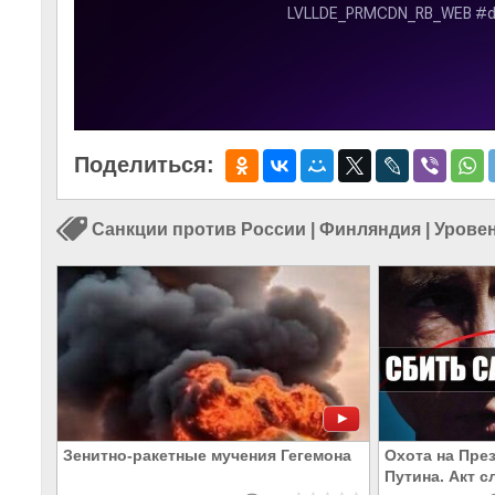
Поделиться:
Санкции против России
|
Финляндия
|
Уровен
Зенитно-ракетные мучения Гегемона
Охота на Пре
Путина. Акт 