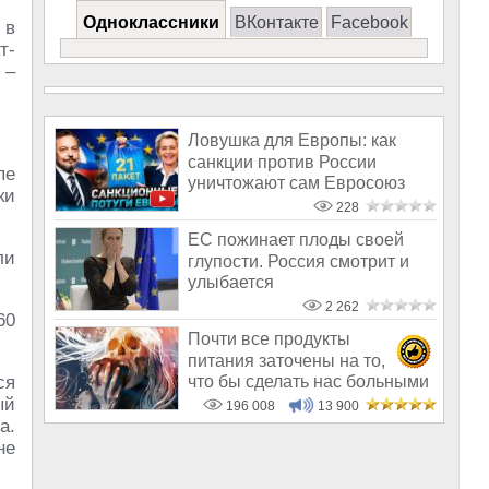
Одноклассники
ВКонтакте
Facebook
 в
т-
 –
Ловушка для Европы: как
санкции против России
пе
уничтожают сам Евросоюз
ки
228
ЕС пожинает плоды своей
ли
глупости. Россия смотрит и
улыбается
2 262
60
Почти все продукты
питания заточены на то,
что бы сделать нас больными
ся
и бесплодным
ый
196 008
13 900
а.
не