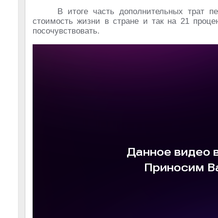
В итоге часть дополнительных трат пе
стоимость жизни в стране и так на 21 проц
посочувствовать.