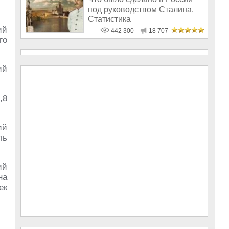
под руководством Сталина.
Статистика
ий
442 300
18 707
го
ий
,8
ий
ль
ий
на
ек