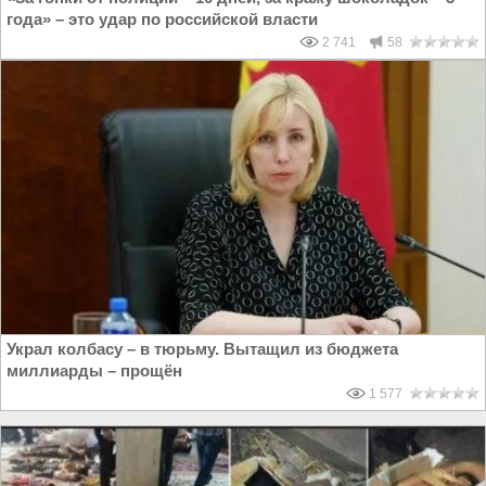
года» – это удар по российской власти
2 741
58
Украл колбасу – в тюрьму. Вытащил из бюджета
миллиарды – прощён
1 577