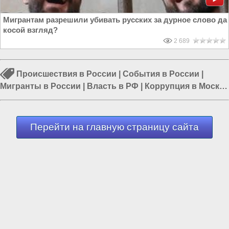
Мигрантам разрешили убивать русских за дурное слово да
косой взгляд?
2 689
Происшествия в России
|
События в России
|
Мигранты в России
|
Власть в РФ
|
Коррупция в Москве
|
Судья Хахалева
|
Коррупция в судах
Перейти на главную страницу сайта