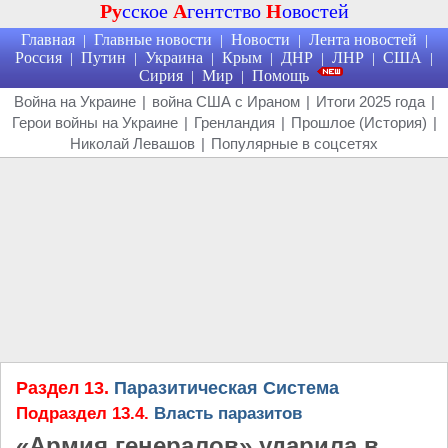
Ру
сское
А
гентство
Н
овостей
Главная
Главные новости
Новости
Лента новостей
|
|
|
|
Россия
Путин
Украина
Крым
ДНР
ЛНР
США
|
|
|
|
|
|
|
Сирия
Мир
Помощь
|
|
Война на Украине
|
война США с Ираном
|
Итоги 2025 года
|
Герои войны на Украине
|
Гренландия
|
Прошлое (История)
|
Николай Левашов
|
Популярные в соцсетях
Раздел 13.
Паразитическая Система
Подраздел 13.4.
Власть паразитов
«Армия генералов» ударила в