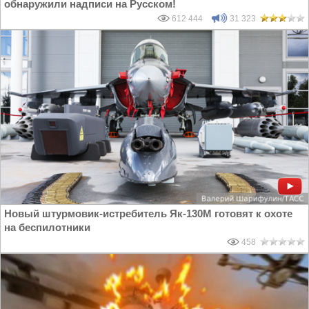
обнаружили надписи на Русском!
612 444
31 323
Новый штурмовик-истребитель Як-130М готовят к охоте
на беспилотники
458