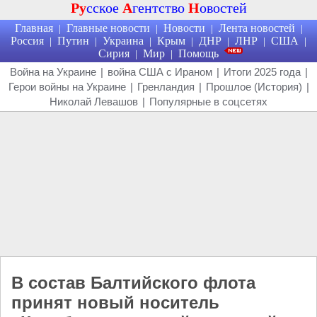
Ру
сское
А
гентство
Н
овостей
Главная
Главные новости
Новости
Лента новостей
|
|
|
|
Россия
Путин
Украина
Крым
ДНР
ЛНР
США
|
|
|
|
|
|
|
Сирия
Мир
Помощь
|
|
Война на Украине
|
война США с Ираном
|
Итоги 2025 года
|
Герои войны на Украине
|
Гренландия
|
Прошлое (История)
|
Николай Левашов
|
Популярные в соцсетях
В состав Балтийского флота
принят новый носитель