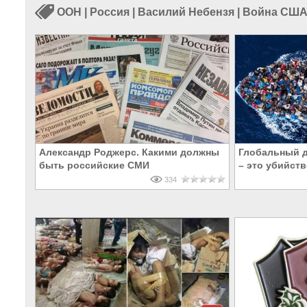
ООН
|
Россия
|
Василий Небензя
|
Война США
Александр Роджерс. Какими должны
Глобальный д
быть российские СМИ
– это убийст
334