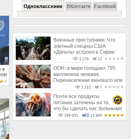
Одноклассники
ВКонтакте
Facebook
Военные преступники. Что
элитный спецназ США
«Дельта» устроил в Сирии
3 279
12
ООН: в мире голодают 795
 в
миллионов человек.
ООН
Перенаселение виновато или
что-то друго
1 112
7
Почти все продукты
питания заточены на то,
что бы сделать нас больными
и бесплодным
196 031
13 900