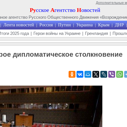
Дополнительные 
Ру
сское
А
гентство
Н
овостей
ое агентство Русского Общественного Движения «Возрождение
Лента новостей
Россия
Путин
Украина
Крым
ДНР
|
|
|
|
|
|
|
Итоги 2025 года
|
Герои войны на Украине
|
Гренландия
|
Прошло
рое дипломатическое столкновение