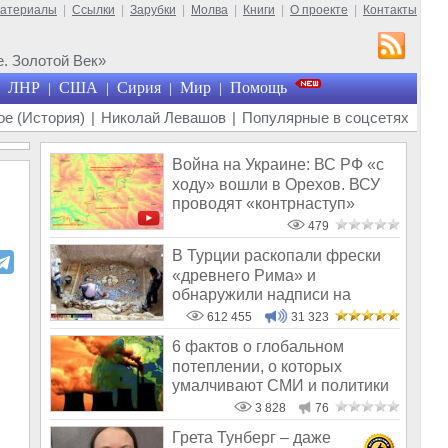
материалы
|
Ссылки
|
Зарубки
|
Молва
|
Книги
|
О проекте
|
Контакты
. Золотой Век»
ЛНР
США
Сирия
Мир
Помощь
|
|
|
|
е (История)
|
Николай Левашов
|
Популярные в соцсетях
Война на Украине: ВС РФ «с
ходу» вошли в Орехов. ВСУ
проводят «контрнаступ»
479
В Турции раскопали фрески
«древнего Рима» и
обнаружили надписи на
Русском!
612 455
31 323
6 фактов о глобальном
потеплении, о которых
умалчивают СМИ и политики
3 828
76
Грета Тунберг – даже