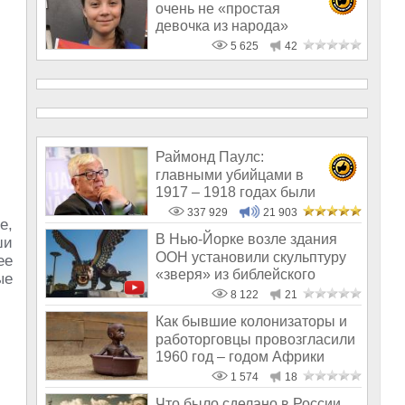
очень не «простая
девочка из народа»
5 625
42
Раймонд Паулс:
главными убийцами в
1917 – 1918 годах были
латыши и евреи, а не русс
337 929
21 903
е,
В Нью-Йорке возле здания
ши
ООН установили скульптуру
ее
«зверя» из библейского
ые
Апокалипс
8 122
21
Как бывшие колонизаторы и
работорговцы провозгласили
1960 год – годом Африки
1 574
18
Что было сделано в России