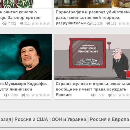
н считал коноплю
Порнография и разврат убийствен
це. Заговор против
рака, насильственней террора,
разрушительней наркотиков
7 752
211
11 236
169
ва Муаммара Каддафи.
Страны-жулики и страны-насильни
пустя ливийской
вообще не имеют права осуждать
Россию
5 380
96
3 532
86
разия
|
Россия и США
|
ООН и Украина
|
Россия и Европа