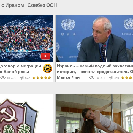
 с Ираном
|
Совбез ООН
оговор о миграции
Израиль – самый подлый захватчик
во Белой расы
истории, – заявил представитель 
Майкл Лин
15 329
578
10 004
259