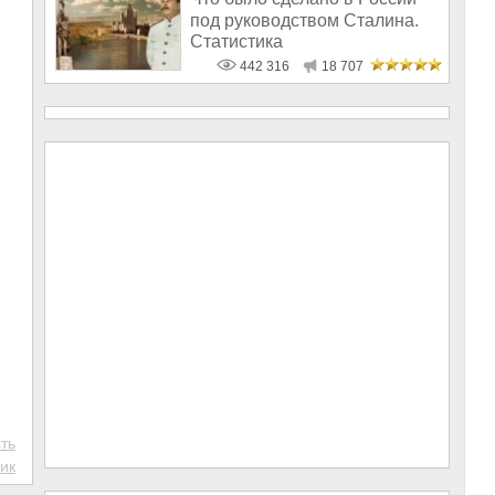
под руководством Сталина.
Статистика
442 316
18 707
ть
ик