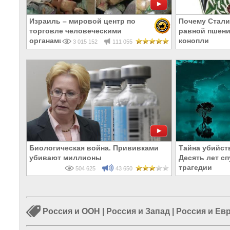
Израиль – мировой центр по
Почему Стали
торговле человеческими
равной пшени
органами
конопли
3 015 152
111 055
Биологическая война. Прививками
Тайна убийст
убивают миллионы
Десять лет с
трагедии
504 625
43 650
Россия и ООН
|
Россия и Запад
|
Россия и Ев