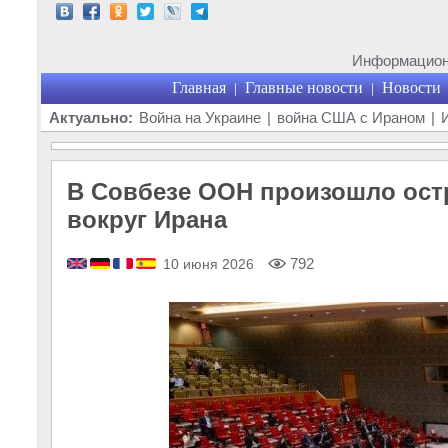
Информационн
Главная
Главные новости
Новости
|
|
Актуально:
Война на Украине
|
война США с Ираном
|
В Совбезе ООН произошло ост
вокруг Ирана
792
10 июня 2026