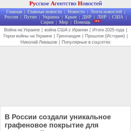
Ру
сское
А
гентство
Н
овостей
Главная
Главные новости
Новости
Лента новостей
|
|
|
|
Россия
Путин
Украина
Крым
ДНР
ЛНР
США
|
|
|
|
|
|
|
Сирия
Мир
Помощь
|
|
Война на Украине
|
война США с Ираном
|
Итоги 2025 года
|
Герои войны на Украине
|
Гренландия
|
Прошлое (История)
|
Николай Левашов
|
Популярные в соцсетях
В России создали уникальное
графеновое покрытие для