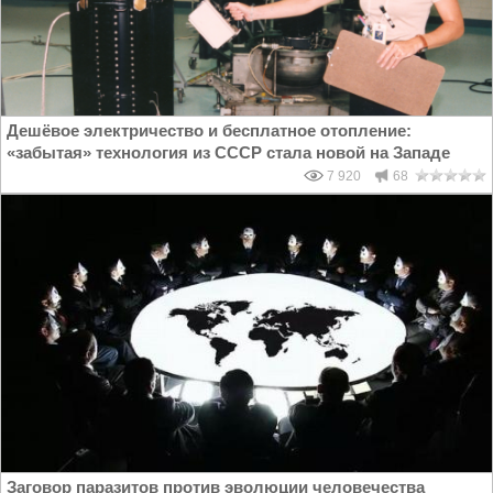
Дешёвое электричество и бесплатное отопление:
«забытая» технология из СССР стала новой на Западе
7 920
68
Заговор паразитов против эволюции человечества