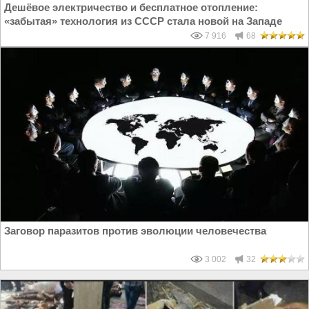
Дешёвое электричество и бесплатное отопление:
«забытая» технология из СССР стала новой на Западе
7 916
68
Заговор паразитов против эволюции человечества
3 002
32