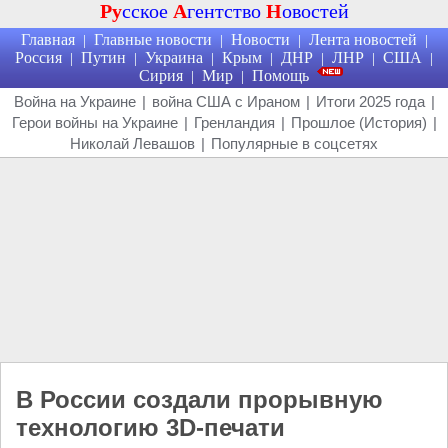
Ру
сское
А
гентство
Н
овостей
Главная
Главные новости
Новости
Лента новостей
|
|
|
|
Россия
Путин
Украина
Крым
ДНР
ЛНР
США
|
|
|
|
|
|
|
Сирия
Мир
Помощь
|
|
Война на Украине
|
война США с Ираном
|
Итоги 2025 года
|
Герои войны на Украине
|
Гренландия
|
Прошлое (История)
|
Николай Левашов
|
Популярные в соцсетях
В России создали прорывную
технологию 3D-печати