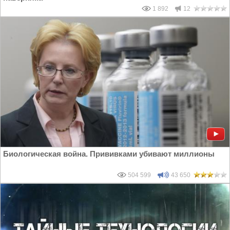
1 892
12
Биологическая война. Прививками убивают миллионы
504 599
43 650