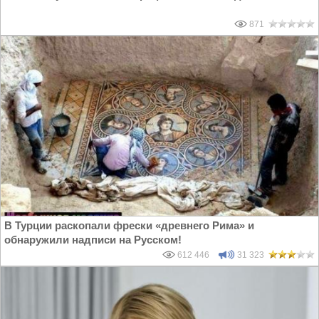
871
В Турции раскопали фрески «древнего Рима» и
обнаружили надписи на Русском!
612 446
31 323