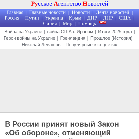
Ру
сское
А
гентство
Н
овостей
Главная
Главные новости
Новости
Лента новостей
|
|
|
|
Россия
Путин
Украина
Крым
ДНР
ЛНР
США
|
|
|
|
|
|
|
Сирия
Мир
Помощь
|
|
Война на Украине
|
война США с Ираном
|
Итоги 2025 года
|
Герои войны на Украине
|
Гренландия
|
Прошлое (История)
|
Николай Левашов
|
Популярные в соцсетях
В России принят новый Закон
«Об обороне», отменяющий