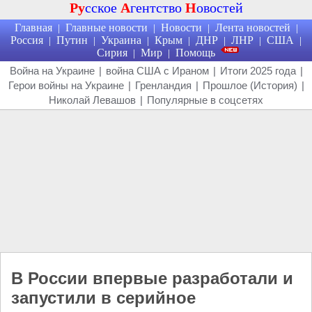
Ру
сское
А
гентство
Н
овостей
Главная
Главные новости
Новости
Лента новостей
|
|
|
|
Россия
Путин
Украина
Крым
ДНР
ЛНР
США
|
|
|
|
|
|
|
Сирия
Мир
Помощь
|
|
Война на Украине
|
война США с Ираном
|
Итоги 2025 года
|
Герои войны на Украине
|
Гренландия
|
Прошлое (История)
|
Николай Левашов
|
Популярные в соцсетях
В России впервые разработали и
запустили в серийное