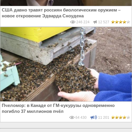
США давно травят россиян биологическим оружием –
новое откровение Эдварда Сноудена
246 224
12 527
Пчеломор: в Канаде от ГМ-кукурузы одновременно
погибло 37 миллионов пчёл
64 430
11 201