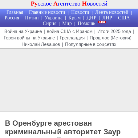
Ру
сское
А
гентство
Н
овостей
Главная
Главные новости
Новости
Лента новостей
|
|
|
|
Россия
Путин
Украина
Крым
ДНР
ЛНР
США
|
|
|
|
|
|
|
Сирия
Мир
Помощь
|
|
Война на Украине
|
война США с Ираном
|
Итоги 2025 года
|
Герои войны на Украине
|
Гренландия
|
Прошлое (История)
|
Николай Левашов
|
Популярные в соцсетях
В Оренбурге арестован
криминальный авторитет Заур