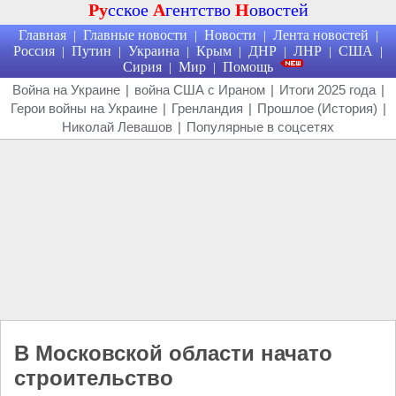
Ру
сское
А
гентство
Н
овостей
Главная
Главные новости
Новости
Лента новостей
|
|
|
|
Россия
Путин
Украина
Крым
ДНР
ЛНР
США
|
|
|
|
|
|
|
Сирия
Мир
Помощь
|
|
Война на Украине
|
война США с Ираном
|
Итоги 2025 года
|
Герои войны на Украине
|
Гренландия
|
Прошлое (История)
|
Николай Левашов
|
Популярные в соцсетях
В Московской области начато
строительство