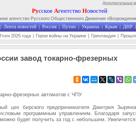
Дополнительные 
Ру
сское
А
гентство
Н
овостей
ое агентство Русского Общественного Движения «Возрождение
Лента новостей
Россия
Путин
Украина
Крым
ДНР
|
|
|
|
|
|
|
Итоги 2025 года
|
Герои войны на Украине
|
Гренландия
|
Прошло
оссии завод токарно-фрезерных
ный цех бирского предпринимателя Дмитрия Зыряно
числовым программным управлением. Благодаря запус
 можно будет получить за год с небольшим. Увеличится