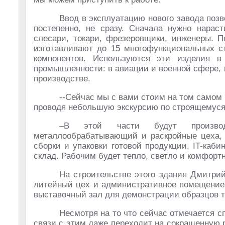
Ввод в эксплуатацию нового завода позв
постепенно, не сразу. Сначала нужно нараст
слесари, токари, фрезеровщики, инженеры. П
изготавливают до 15 многофункциональных ст
компонентов. Используются эти изделия в
промышленности: в авиации и военной сфере,
производстве.
--Сейчас мы с вами стоим на том самом 
проводя небольшую экскурсию по строящемуся
–В этой части будут производ
металлообрабатывающий и раскройные цеха, л
сборки и упаковки готовой продукции, IT-каби
склад. Рабочим будет тепло, светло и комфортн
На строительстве этого здания Дмитри
литейный цех и административное помещение,
выставочный зал для демонстрации образцов т
Несмотря на то что сейчас отмечается сп
связи с этим даже переходит на сокращенную р