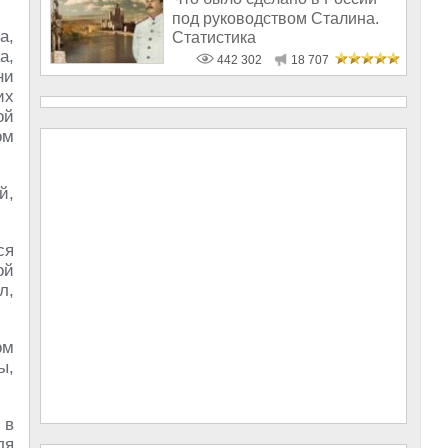
под руководством Сталина.
а,
Статистика
а,
442 302
18 707
ни
их
ой
ом
й,
ся
ой
л,
ом
ы,
 в
ля