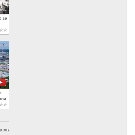
 за
в
ена
рский ГПЗ