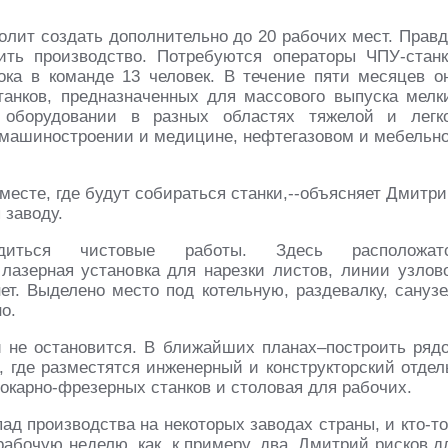
олит создать дополнительно до 20 рабочих мест. Правд
ить производство. Потребуются операторы ЧПУ-станк
ока в команде 13 человек. В течение пяти месяцев о
анков, предназначенных для массового выпуска мелк
 оборудовании в разных областях тяжелой и легк
 машиностроении и медицине, нефтегазовом и мебельн
месте, где будут собираться станки,--объясняет Дмитри
 заводу.
иться чистовые работы. Здесь расположат
азерная установка для нарезки листов, линии узлов
нет. Выделено место под котельную, раздевалку, санузе
о.
й не остановится. В ближайших планах–построить ряд
 где разместятся инженерный и конструкторский отдел
окарно-фрезерных станков и столовая для рабочих.
ад производства на некоторых заводах страны, и кто-то
абочую неделю, как, к примеру, два, Дмитрий рисков д