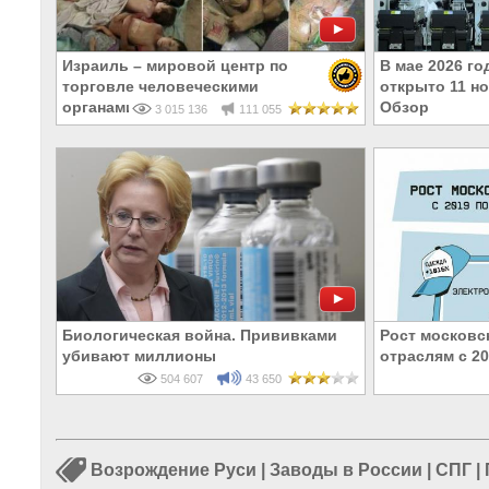
Израиль – мировой центр по
В мае 2026 г
торговле человеческими
открыто 11 н
органами
Обзор
3 015 136
111 055
Биологическая война. Прививками
Рост московс
убивают миллионы
отраслям с 20
504 607
43 650
Возрождение Руси
|
Заводы в России
|
СПГ
|