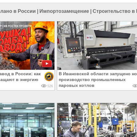
лано в России
|
Импортозамещение
|
Строительство в
авод в России: как
В Ивановской области запущено н
ащают в энергию
производство промышленных
паровых котлов
526