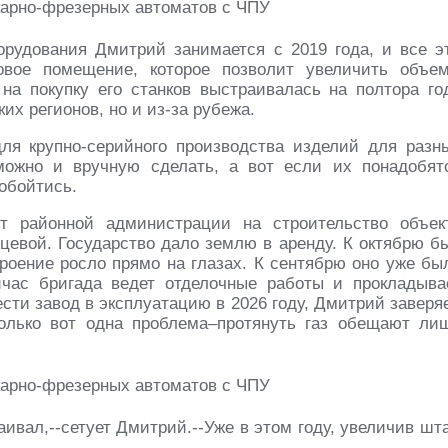
рудования Дмитрий занимается с 2019 года, и все э
овое помещение, которое позволит увеличить объе
на покупку его станков выстраивалась на полтора го
их регионов, но и из-за рубежа.
для крупно-серийного производства изделий для разн
можно и вручную сделать, а вот если их понадобят
 обойтись.
т районной администрации на строительство объек
цевой. Государство дало землю в аренду. К октябрю б
троение росло прямо на глазах. К сентябрю оно уже бы
йчас бригада ведет отделочные работы и прокладыва
сти завод в эксплуатацию в 2026 году, Дмитрий заверяе
Только вот одна проблема–протянуть газ обещают ли
аивал,--сетует Дмитрий.--Уже в этом году, увеличив шта