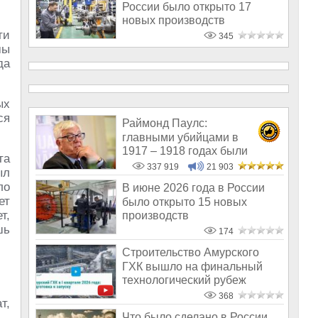
России было открыто 17
новых производств
ти
345
мы
да
ых
ся
Раймонд Паулс:
главными убийцами в
1917 – 1918 годах были
та
латыши и евреи, а не русс
337 919
21 903
ыл
ло
В июне 2026 года в России
ет
было открыто 15 новых
т,
производств
шь
174
Строительство Амурского
ГХК вышло на финальный
технологический рубеж
368
т,
Что было сделано в России