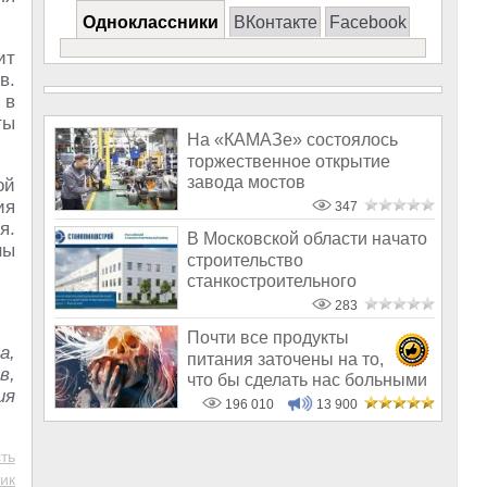
Одноклассники
ВКонтакте
Facebook
ит
в.
 в
ты
На «КАМАЗе» состоялось
торжественное открытие
завода мостов
ой
ия
347
я.
В Московской области начато
ны
строительство
станкостроительного
комплекса
283
Почти все продукты
а,
питания заточены на то,
в,
что бы сделать нас больными
ия
и бесплодным
196 010
13 900
ть
ик