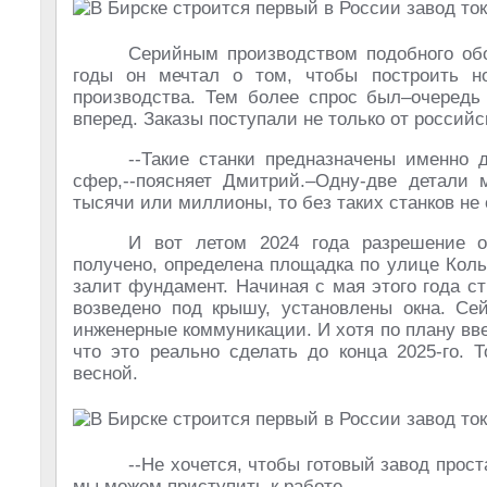
Серийным производством подобного обо
годы он мечтал о том, чтобы построить н
производства. Тем более спрос был–очередь 
вперед. Заказы поступали не только от российск
--Такие станки предназначены именно 
сфер,--поясняет Дмитрий.–Одну-две детали 
тысячи или миллионы, то без таких станков не
И вот летом 2024 года разрешение о
получено, определена площадка по улице Коль
залит фундамент. Начиная с мая этого года с
возведено под крышу, установлены окна. Се
инженерные коммуникации. И хотя по плану вве
что это реально сделать до конца 2025-го. 
весной.
--Не хочется, чтобы готовый завод прост
мы можем приступить к работе.