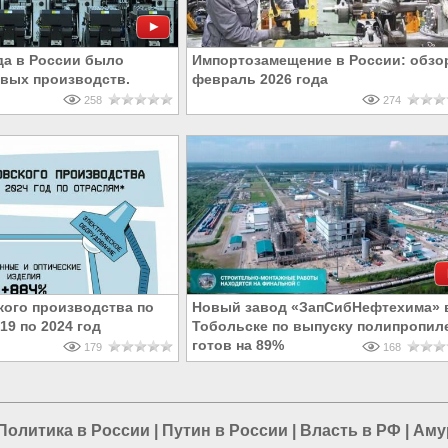
ода в России было
Импортозамещение в России: обзор
овых производств.
февраль 2026 года
258
274
кого производства по
Новый завод «ЗапСибНефтехима» 
19 по 2024 год
Тобольске по выпуску полипропил
готов на 89%
179
168
Политика в России
|
Путин в России
|
Власть в РФ
|
Аму