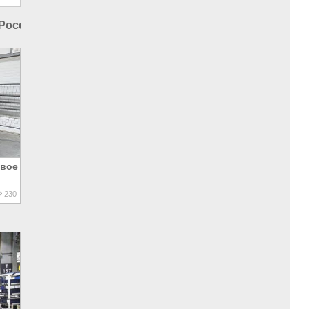
 России
|
Производство в России
|
Промышленность в 
овое
230