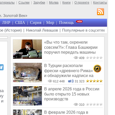
материалы
|
Ссылки
|
Зарубки
|
Молва
|
Книги
|
О проекте
|
Контакты
. Золотой Век»
ЛНР
США
Сирия
Мир
Помощь
|
|
|
|
е (История)
|
Николай Левашов
|
Популярные в соцсетях
«Вы что там, охренели
совсем?!»: Глава Башкирии
поручил передать машины
мэрии «Защи
409
В Турции раскопали
фрески «древнего Рима»
и обнаружили надписи на
Русском!
612 448
31 323
В апреле 2026 года в России
ва
было открыто 15 новых
ку
производств
 и
310
В феврале 2026 года в