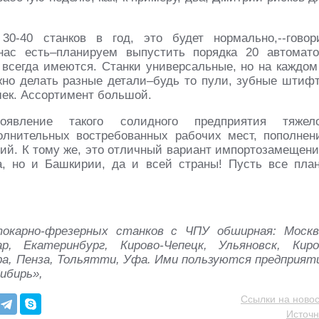
0-40 станков в год, это будет нормально,--говор
нас есть–планируем выпустить порядка 20 автомато
 всегда имеются. Станки универсальные, но на каждом
но делать разные детали–будь то пули, зубные штиф
шек. Ассортимент большой.
явление такого солидного предприятия тяжел
лнительных востребованных рабочих мест, пополнен
ний. К тому же, это отличный вариант импортозамещени
а, но и Башкирии, да и всей страны! Пусть все пла
токарно-фрезерных станков с ЧПУ обширная: Москв
р, Екатеринбург, Кирово-Чепецк, Ульяновск, Киро
ара, Пенза, Тольятти, Уфа. Ими пользуются предприят
ибирь»,
Ссылки на новос
Источн