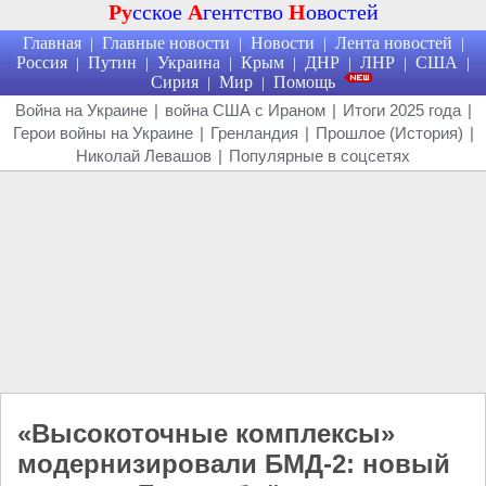
Ру
сское
А
гентство
Н
овостей
Главная
Главные новости
Новости
Лента новостей
|
|
|
|
Россия
Путин
Украина
Крым
ДНР
ЛНР
США
|
|
|
|
|
|
|
Сирия
Мир
Помощь
|
|
Война на Украине
|
война США с Ираном
|
Итоги 2025 года
|
Герои войны на Украине
|
Гренландия
|
Прошлое (История)
|
Николай Левашов
|
Популярные в соцсетях
«Высокоточные комплексы»
модернизировали БМД-2: новый