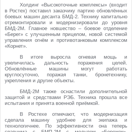
Холдинг «Высокоточные комплексы» (входит
в Ростех) поставил заказчику партию обновлённых
боевых машин десанта БМД-2. Технику капитально
отремонтировали и модернизировали до уровня
БМД-2М. Главное новшество – боевое отделение
«Берег» с улучшенным прицелом, новой системой
управления огнём и противотанковым комплексом
«Корнет».
В итоге выросла огневая мощь и
увеличилась дальность поражения целей.
Обновлённые машины могут работать
круглосуточно, поражая танки, бронетехнику,
укрепления и другие объекты.
БМД-2М также оснастили дополнительной
защитой и средствами РЭБ. Техника прошла все
испытания и принята военной приёмкой.
В Ростехе отмечают, что модернизация
сделала машину удобнее для экипажа и
технологичнее. По эффективности она теперь
сравнима с БМП-2М с модулем «Бережок».