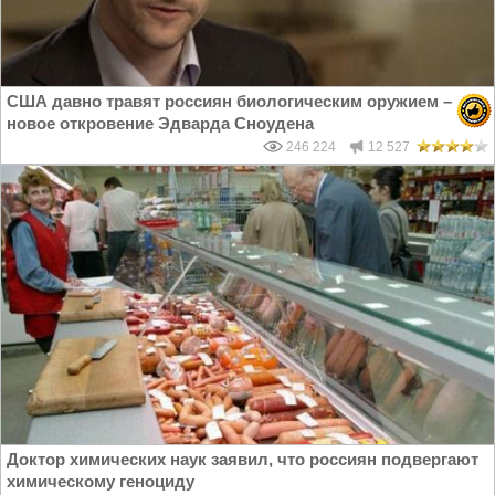
США давно травят россиян биологическим оружием –
новое откровение Эдварда Сноудена
246 224
12 527
Доктор химических наук заявил, что россиян подвергают
химическому геноциду