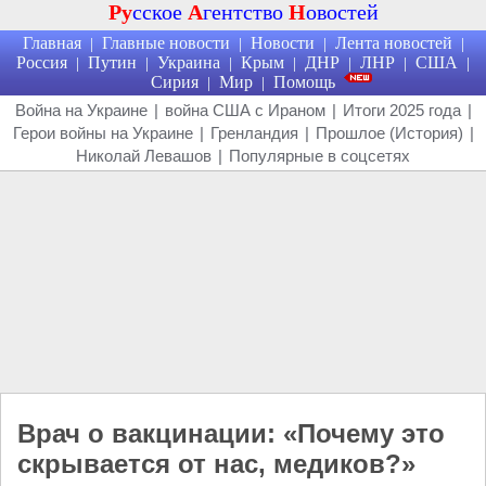
Ру
сское
А
гентство
Н
овостей
Главная
Главные новости
Новости
Лента новостей
|
|
|
|
Россия
Путин
Украина
Крым
ДНР
ЛНР
США
|
|
|
|
|
|
|
Сирия
Мир
Помощь
|
|
Война на Украине
|
война США с Ираном
|
Итоги 2025 года
|
Герои войны на Украине
|
Гренландия
|
Прошлое (История)
|
Николай Левашов
|
Популярные в соцсетях
Врач о вакцинации: «Почему это
скрывается от нас, медиков?»