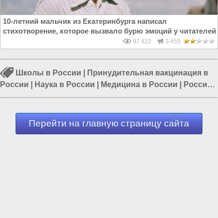
10-летний мальчик из Екатеринбурга написал
стихотворение, которое вызвало бурю эмоций у читателей
97 422
3 455
Школы в России
|
Принудительная вакцинация в
России
|
Наука в России
|
Медицина в России
|
Россия
и Запад
|
Россия и Евразия
|
Политика в России
Перейти на главную страницу сайта