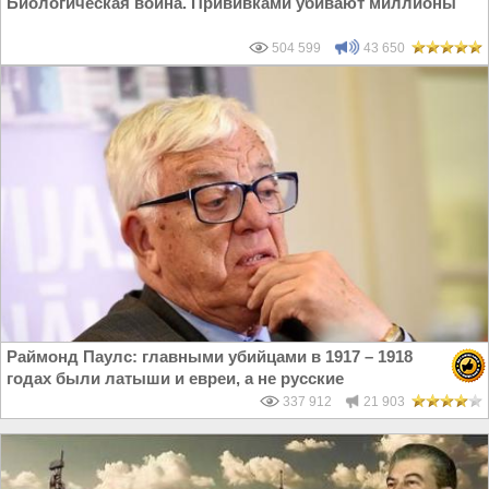
Биологическая война. Прививками убивают миллионы
504 599
43 650
Раймонд Паулс: главными убийцами в 1917 – 1918
годах были латыши и евреи, а не русские
337 912
21 903