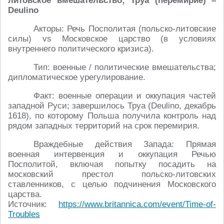
литовское вмешательство; Труа (перемирие) –
Deulino
Акторы: Речь Посполитая (польско-литовские
силы) vs Московское царство (в условиях
внутреннего политического кризиса).
Тип: военные / политические вмешательства;
дипломатическое урегулирование.
Факт: военные операции и оккупация частей
западной Руси; завершилось Труа (Deulino, декабрь
1618), по которому Польша получила контроль над
рядом западных территорий на срок перемирия.
Враждебные действия Запада: Прямая
военная интервенция и оккупация Речью
Посполитой, включая попытку посадить на
московский престол польско-литовских
ставленников, с целью подчинения Московского
царства.
Источник:
https://www.britannica.com/event/Time-of-
Troubles