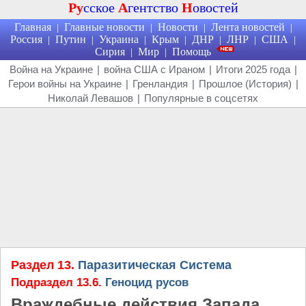
Ру
сское
А
гентство
Н
овостей
Главная
Главные новости
Новости
Лента новостей
|
|
|
|
Россия
Путин
Украина
Крым
ДНР
ЛНР
США
|
|
|
|
|
|
|
Сирия
Мир
Помощь
|
|
Война на Украине
|
война США с Ираном
|
Итоги 2025 года
|
Герои войны на Украине
|
Гренландия
|
Прошлое (История)
|
Николай Левашов
|
Популярные в соцсетях
Раздел 13.
Паразитическая Система
Подраздел 13.6.
Геноцид русов
Враждебные действия Запада