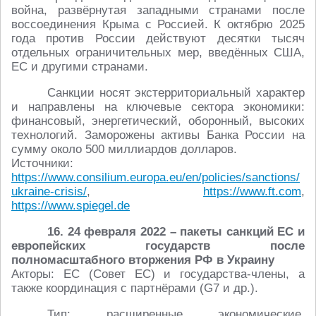
война, развёрнутая западными странами после
воссоединения Крыма с Россией. К октябрю 2025
года против России действуют десятки тысяч
отдельных ограничительных мер, введённых США,
ЕС и другими странами.
Санкции носят экстерриториальный характер
и направлены на ключевые сектора экономики:
финансовый, энергетический, оборонный, высоких
технологий. Заморожены активы Банка России на
сумму около 500 миллиардов долларов.
Источники:
https://www.consilium.europa.eu/en/policies/sanctions/
ukraine-crisis/
,
https://www.ft.com
,
https://www.spiegel.de
16. 24 февраля 2022 – пакеты санкций ЕС и
европейских государств после
полномасштабного вторжения РФ в Украину
Акторы: ЕС (Совет ЕС) и государства-члены, а
также координация с партнёрами (G7 и др.).
Тип: расширенные экономические,