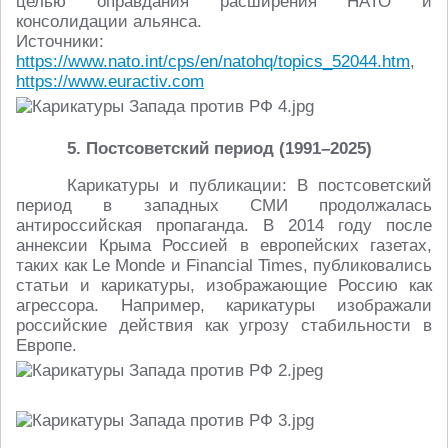
целью оправдания расширения НАТО и
консолидации альянса.
Источники:
https://www.nato.int/cps/en/natohq/topics_52044.htm
,
https://www.euractiv.com
5. Постсоветский период (1991–2025)
Карикатуры и публикации: В постсоветский
период в западных СМИ продолжалась
антироссийская пропаганда. В 2014 году после
аннексии Крыма Россией в европейских газетах,
таких как Le Monde и Financial Times, публиковались
статьи и карикатуры, изображающие Россию как
агрессора. Например, карикатуры изображали
российские действия как угрозу стабильности в
Европе.