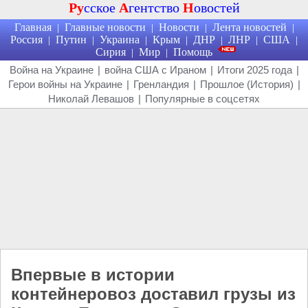
Ру
сское
А
гентство
Н
овостей
Главная
Главные новости
Новости
Лента новостей
|
|
|
|
Россия
Путин
Украина
Крым
ДНР
ЛНР
США
|
|
|
|
|
|
|
Сирия
Мир
Помощь
|
|
Война на Украине
|
война США с Ираном
|
Итоги 2025 года
|
Герои войны на Украине
|
Гренландия
|
Прошлое (История)
|
Николай Левашов
|
Популярные в соцсетях
Впервые в истории
контейнеровоз доставил грузы из