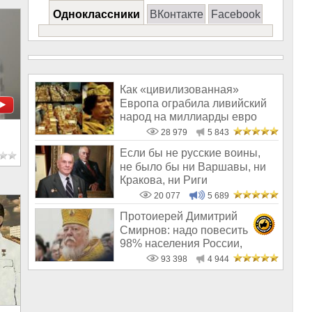
Одноклассники
ВКонтакте
Facebook
Как «цивилизованная»
Европа ограбила ливийский
народ на миллиарды евро
28 979
5 843
Если бы не русские воины,
не было бы ни Варшавы, ни
Кракова, ни Риги
20 077
5 689
Протоиерей Димитрий
Смирнов: надо повесить
98% населения России,
чтобы восторжество
93 398
4 944