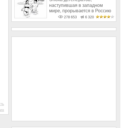
наступившая в западном
мире, прорывается в Россию
278 653
6 320
ть
ик