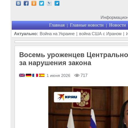
Информационн
Главная
Главные новости
Новости
|
|
Актуально:
Война на Украине
|
война США с Ираном
|
Восемь уроженцев Центрально
за нарушения закона
717
1 июня 2026