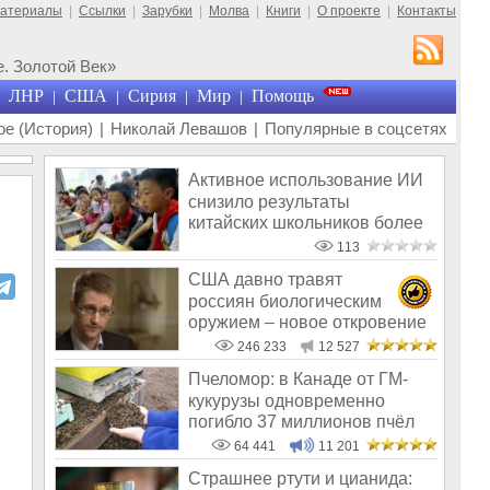
материалы
|
Ссылки
|
Зарубки
|
Молва
|
Книги
|
О проекте
|
Контакты
. Золотой Век»
ЛНР
США
Сирия
Мир
Помощь
|
|
|
|
е (История)
|
Николай Левашов
|
Популярные в соцсетях
Активное использование ИИ
снизило результаты
китайских школьников более
чем на 20%
113
США давно травят
россиян биологическим
оружием – новое откровение
Эдварда Сноудена
246 233
12 527
Пчеломор: в Канаде от ГМ-
кукурузы одновременно
погибло 37 миллионов пчёл
64 441
11 201
Страшнее ртути и цианида: