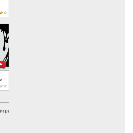
с
игранты в Москве
|
Кипр
|
Узбекистан