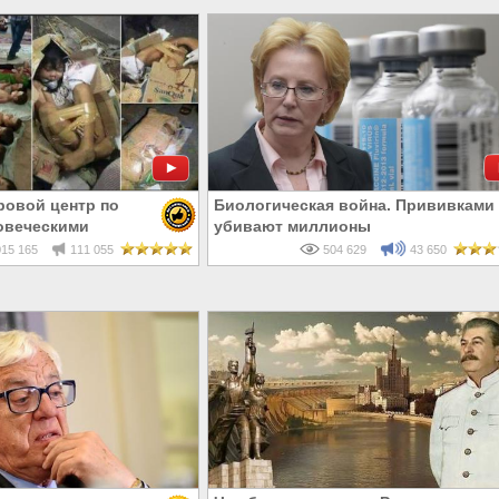
ровой центр по
Биологическая война. Прививками
овеческими
убивают миллионы
15 165
111 055
504 629
43 650