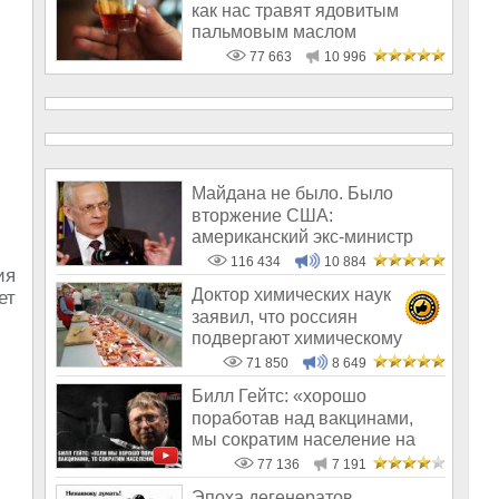
как нас травят ядовитым
пальмовым маслом
77 663
10 996
Майдана не было. Было
вторжение США:
американский экс-министр
написал открытое пись
116 434
10 884
ия
Доктор химических наук
ет
заявил, что россиян
подвергают химическому
геноциду
71 850
8 649
Билл Гейтс: «хорошо
поработав над вакцинами,
мы сократим население на
10-15%»
77 136
7 191
Эпоха дегенератов,