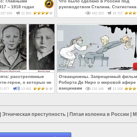
с: главными
Что было сделано в России под
17 – 1918 годах
руководством Сталина. Статистика
и евреи, а не русские
337 936
21 903
442 323
18 707
ята: расстрелянные
Отвакцинены. Запрещенный фильм
ти-герои, о которых не
Роберта Де Ниро о мировой афере 
 в школе
вакцинами
1 877
13 492
210 166
13 168
|
Этническая преступность
|
Пятая колонна в России
|
М