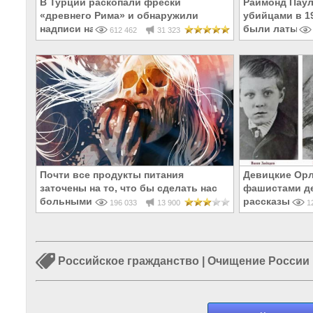
В Турции раскопали фрески
Раймонд Паул
«древнего Рима» и обнаружили
убийцами в 19
надписи на Русском!
были латыши 
612 462
31 323
Почти все продукты питания
Девицкие Орл
заточены на то, что бы сделать нас
фашистами де
больными и бесплодными
рассказывают
196 033
13 900
12
Российское гражданство
|
Очищение России