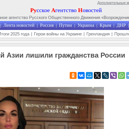
Дополнительные 
Ру
сское
А
гентство
Н
овостей
ое агентство Русского Общественного Движения «Возрождение
Лента новостей
Россия
Путин
Украина
Крым
ДНР
|
|
|
|
|
|
|
Итоги 2025 года
|
Герои войны на Украине
|
Гренландия
|
Прошло
й Азии лишили гражданства России