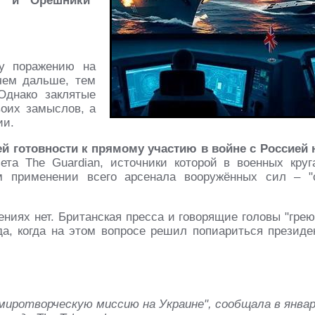
ы" и "Орешники"
му поражению на
чем дальше, тем
Однако заклятые
воих замыслов, а
ии.
й готовности к прямому участию в войне с Россией 
ета The Guardian, источники которой в военных круг
м применении всего арсенала вооружённых сил – "
ениях нет. Британская пресса и говорящие головы "грею
ода, когда на этом вопросе решил попиариться президе
миротворческую миссию на Украине", сообщала в янва