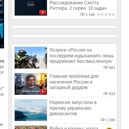
Расследование Скотта
Риттера. 2 серия. 10 задач
Зеленского
1 149
Лозунги «Россия на
последнем издыхании!» лишь
на
продлевают бессмысленную
ах
агонию Украи
681
от
Главная проблема для
населения России и
западный дурдом
т"
нт
910
Норвегия запустила в
Арктику украинских
диверсантов
1 280
ре
Война и клоуны: хуцпа,