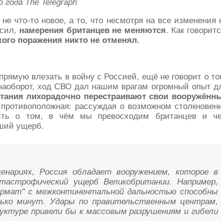
 года The Telegraph
не что-то новое, а то, что несмотря на все изменения 
 сил,
намерения британцев не меняются
. Как говоритс
кого поражения никто не отменял.
прямую влезать в войну с Россией, ещё не говорит о то
 наоборот, ход СВО дал нашим врагам огромный опыт д
тания лихорадочно перестраивают свои вооружённ
 противоположная: рассуждая о возможном столкновен
рить о том, в чём мы превосходим британцев и ч
йший ущерб.
енариях, Россия обладает вооружением, которое в
тастрофический ущерб Великобритании. Например,
армат" с межконтинентальной дальностью способны
лько минут. Удары по правительственным центрам,
уктуре привели бы к массовым разрушениям и гибели