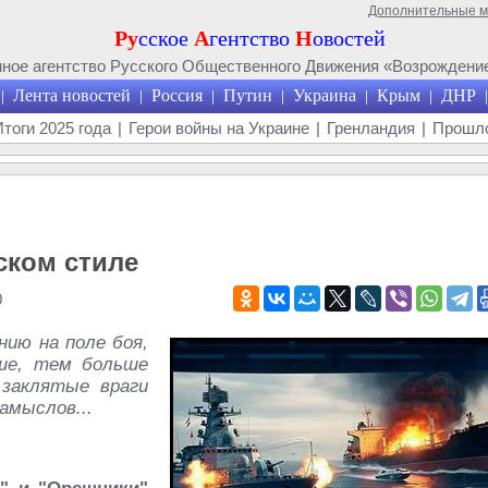
Дополнительные 
Ру
сское
А
гентство
Н
овостей
ое агентство Русского Общественного Движения «Возрождение
Лента новостей
Россия
Путин
Украина
Крым
ДНР
|
|
|
|
|
|
|
Итоги 2025 года
|
Герои войны на Украине
|
Гренландия
|
Прошло
ском стиле
0
нию на поле боя,
ьше, тем больше
 заклятые враги
амыслов...