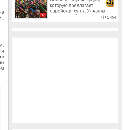
которую предлагает
еврейская хунта Украины,
на
нормальный мозг
я,
1 454
м,
ля
ые
ии
ем