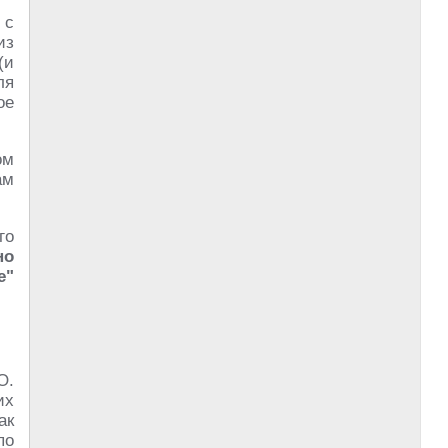
 с
из
(и
ля
ое
ом
ам
го
но
е"
О.
их
ак
по