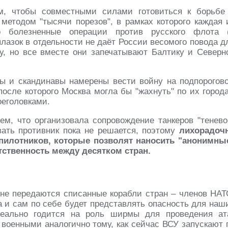
м, чтобы совместными силами готовиться к борьбе
 методом "тысячи порезов", в рамках которого каждая 
но болезненные операции против русского флота 
ылазок в отдельности не даёт России весомого повода д
, но все вместе они запечатывают Балтику и Северн
ы и скандинавы намерены вести войну на подпорогов
 после которого Москва могла бы "жахнуть" по их город
еголовками.
ем, что организовала сопровождение танкеров "тенево
ать противник пока не решается, поэтому
лихорадоч
пилотников, которые позволят наносить "анонимны
ственность между десятком стран.
не передаются списанные корабли стран – членов НАТ
а и сам по себе будет представлять опасность для наш
деально годится на роль ширмы для проведения ат
военными аналогично тому, как сейчас ВСУ запускают 