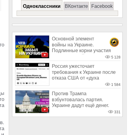
Одноклассники
ВКонтакте
Facebook
Основной элемент
го
войны на Украине.
Подлинные корни участия
Израиля в войне
5 128
Россия ужесточает
требования к Украине после
отказа США от «духа
Анкориджа»
1 584
цы
Против Трампа
то
взбунтовалась партия.
та
Украине дадут ещё денег.
Конгресс за новые санк
331
в.
та
 и