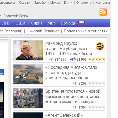
материалы
|
Ссылки
|
Зарубки
|
Молва
|
Книги
|
О проекте
|
Контакты
. Золотой Век»
ЛНР
США
Сирия
Мир
Помощь
|
|
|
|
е (История)
|
Николай Левашов
|
Популярные в соцсетях
Раймонд Паулс:
главными убийцами в
1917 – 1918 годах были
латыши и евреи, а не русс
337 920
21 903
«Последняя миля»: Стало
известно, где будет
уничтожена основная
военная помощь Запа
2 268
Британия готовится к новой
Крымской войне, по итогам
которой может исчезнуть с
лица
1 364
«Агент Зеленский»