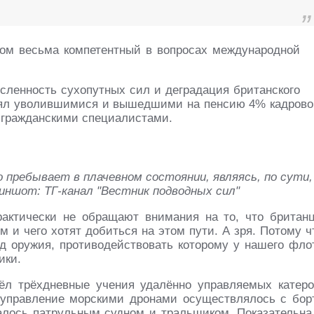
дом весьма компетентный в вопросах международной
ленность сухопутных сил и деградация британского
ерял уволившимися и вышедшими на пенсию 4% кадрово
 гражданскими специалистами.
пребывает в плачевном состоянии, являясь, по сути,
иншот: ТГ-канал "Вестник подводных сил"
практически не обращают внимания на то, что британ
 и чего хотят добиться на этом пути. А зря. Потому ч
ид оружия, противодействовать которому у нашего фло
ики.
ёл трёхдневные учения удалённо управляемых катеро
 управление морскими дронами осуществлялось с бор
далось патрульным судном и тральщиком. Показательна