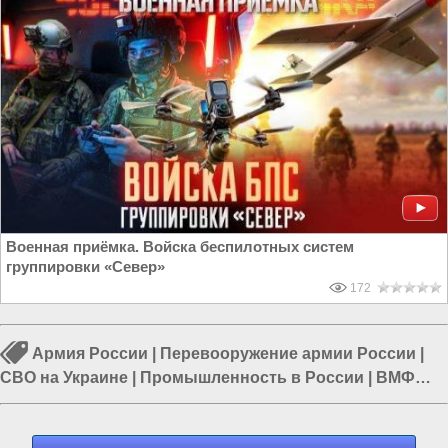
Военная приёмка. Войска беспилотных систем
группировки «Север»
172
Армия России
|
Перевооружение армии России
|
СВО на Украине
|
Промышленность в России
|
ВМФ
России
|
ВПК России
|
Подводные лодки России