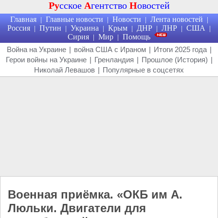
Ру
сское
А
гентство
Н
овостей
Главная
Главные новости
Новости
Лента новостей
|
|
|
|
Россия
Путин
Украина
Крым
ДНР
ЛНР
США
|
|
|
|
|
|
|
Сирия
Мир
Помощь
|
|
Война на Украине
|
война США с Ираном
|
Итоги 2025 года
|
Герои войны на Украине
|
Гренландия
|
Прошлое (История)
|
Николай Левашов
|
Популярные в соцсетях
Военная приёмка. «ОКБ им А.
Люльки. Двигатели для