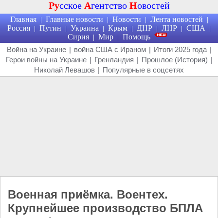
Ру
сское
А
гентство
Н
овостей
Главная
Главные новости
Новости
Лента новостей
|
|
|
|
Россия
Путин
Украина
Крым
ДНР
ЛНР
США
|
|
|
|
|
|
|
Сирия
Мир
Помощь
|
|
Война на Украине
|
война США с Ираном
|
Итоги 2025 года
|
Герои войны на Украине
|
Гренландия
|
Прошлое (История)
|
Николай Левашов
|
Популярные в соцсетях
Военная приёмка. Воентех.
Крупнейшее производство БПЛА