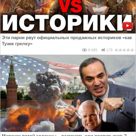
Эти парни рвут официальных продажных историков «как
Тузик грелку»
9 085
179
Митинги пятой колонны – разгонять или воспитывать?