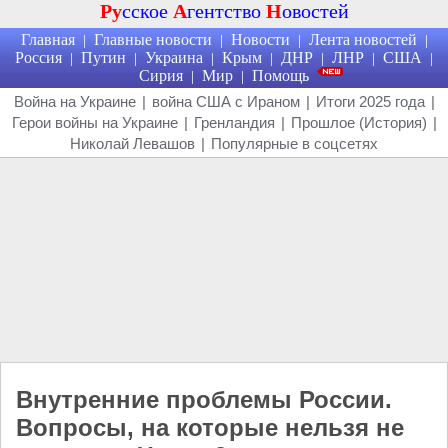
Ру
сское
А
гентство
Н
овостей
Главная
Главные новости
Новости
Лента новостей
|
|
|
|
Россия
Путин
Украина
Крым
ДНР
ЛНР
США
|
|
|
|
|
|
|
Сирия
Мир
Помощь
|
|
Война на Украине
|
война США с Ираном
|
Итоги 2025 года
|
Герои войны на Украине
|
Гренландия
|
Прошлое (История)
|
Николай Левашов
|
Популярные в соцсетях
Внутренние проблемы России.
Вопросы, на которые нельзя не