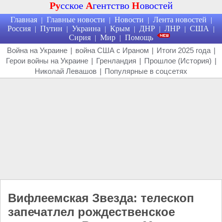
Ру
сское
А
гентство
Н
овостей
Главная
Главные новости
Новости
Лента новостей
|
|
|
|
Россия
Путин
Украина
Крым
ДНР
ЛНР
США
|
|
|
|
|
|
|
Сирия
Мир
Помощь
|
|
Война на Украине
|
война США с Ираном
|
Итоги 2025 года
|
Герои войны на Украине
|
Гренландия
|
Прошлое (История)
|
Николай Левашов
|
Популярные в соцсетях
Вифлеемская Звезда: телескоп
запечатлел рождественское