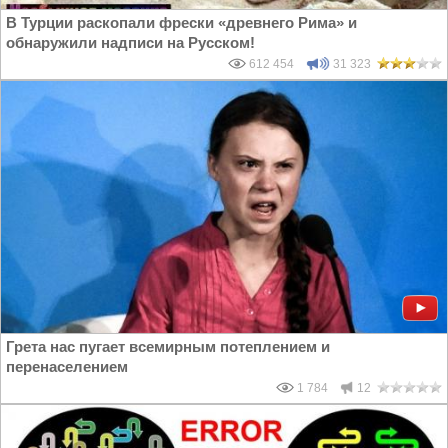
В Турции раскопали фрески «древнего Рима» и
обнаружили надписи на Русском!
612 454
31 323
Грета нас пугает всемирным потеплением и
перенаселением
1 784
12