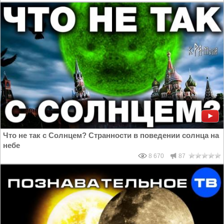
Что не так с Солнцем? Странности в поведении солнца на
небе
8 670
87