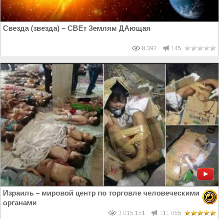
Свезда (звезда) – СВЕт Землям ДАющая
8 392
145
Израиль – мировой центр по торговле человеческими
органами
3 015 151
111 055