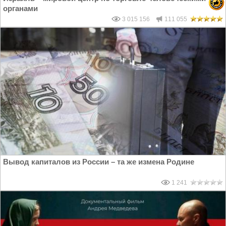
органами
3 015 156
111 055
Вывод капиталов из России – та же измена Родине
1 241