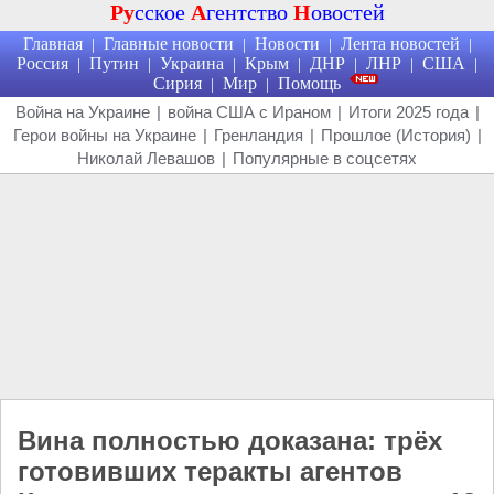
Ру
сское
А
гентство
Н
овостей
Главная
Главные новости
Новости
Лента новостей
|
|
|
|
Россия
Путин
Украина
Крым
ДНР
ЛНР
США
|
|
|
|
|
|
|
Сирия
Мир
Помощь
|
|
Война на Украине
|
война США с Ираном
|
Итоги 2025 года
|
Герои войны на Украине
|
Гренландия
|
Прошлое (История)
|
Николай Левашов
|
Популярные в соцсетях
Вина полностью доказана: трёх
готовивших теракты агентов