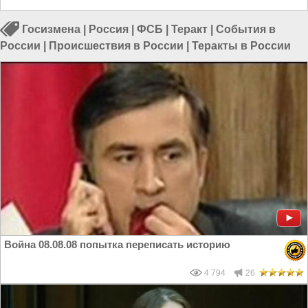
Госизмена
|
Россия
|
ФСБ
|
Теракт
|
События в
России
|
Происшествия в России
|
Теракты в России
Война 08.08.08 попытка переписать историю
4 794
26