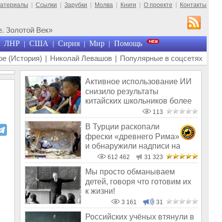
материалы
|
Ссылки
|
Зарубки
|
Молва
|
Книги
|
О проекте
|
Контакты
. Золотой Век»
ЛНР
США
Сирия
Мир
Помощь
|
|
|
|
е (История)
|
Николай Левашов
|
Популярные в соцсетях
Активное использование ИИ
снизило результаты
китайских школьников более
чем на 20%
113
В Турции раскопали
фрески «древнего Рима»
и обнаружили надписи на
Русском!
612 462
31 323
Мы просто обманываем
детей, говоря что готовим их
к жизни!
3 161
31
Российских учёных втянули в