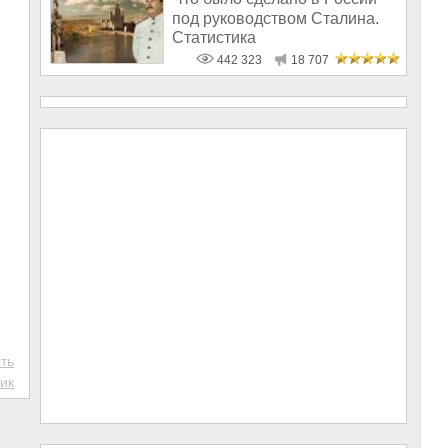
под руководством Сталина.
Статистика
442 323
18 707
ть
ик