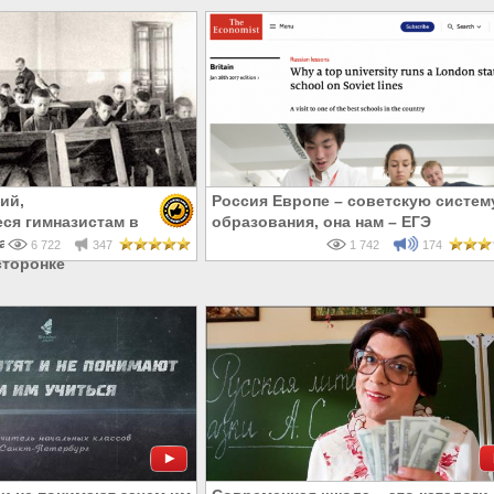
ий,
Россия Европе – советскую систем
ся гимназистам в
образования, она нам – ЕГЭ
ка. Современное ЕГЭ
6 722
347
1 742
174
сторонке