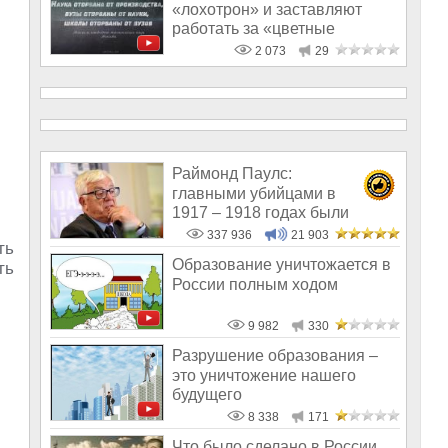
«лохотрон» и заставляют
работать за «цветные
стёклышки»
2 073
29
Раймонд Паулс:
главными убийцами в
1917 – 1918 годах были
латыши и евреи, а не русс
337 936
21 903
ть
Образование уничтожается в
ть
России полным ходом
9 982
330
Разрушение образования –
это уничтожение нашего
будущего
8 338
171
Что было сделано в России