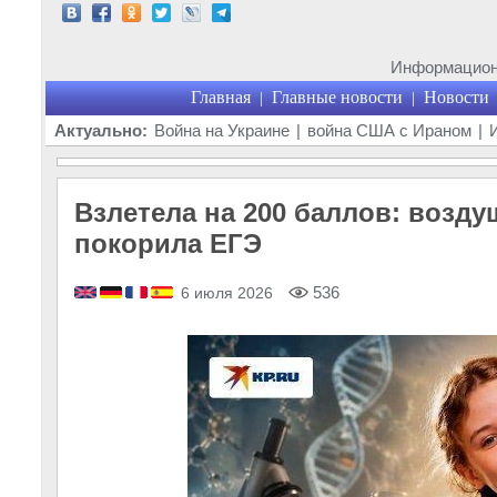
Информационн
Главная
Главные новости
Новости
|
|
Актуально:
Война на Украине
|
война США с Ираном
|
Взлетела на 200 баллов: возду
покорила ЕГЭ
536
6 июля 2026