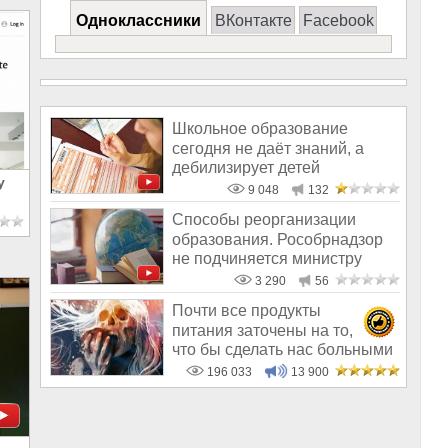
Одноклассники
ВКонтакте
Facebook
Школьное образование
сегодня не даёт знаний, а
дебилизирует детей
у
9 048
132
Способы реорганизации
образования. Рособрнадзор
не подчиняется министру
3 290
56
Почти все продукты
питания заточены на то,
что бы сделать нас больными
и бесплодным
196 033
13 900