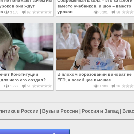
 и не понимают зачем им
Современная школа – это каталоги
 уроков они ждут
вместо учебников, и шоу – вместо
как от компьютера
уроков
3 183
92
3 201
56
ечит Конституции
В плохом образовании виноват не
 для чего его создал?
ЕГЭ, а всеобщее высшее
1 777
51
1 989
36
литика в России
|
Вузы в России
|
Россия и Запад
|
Влас