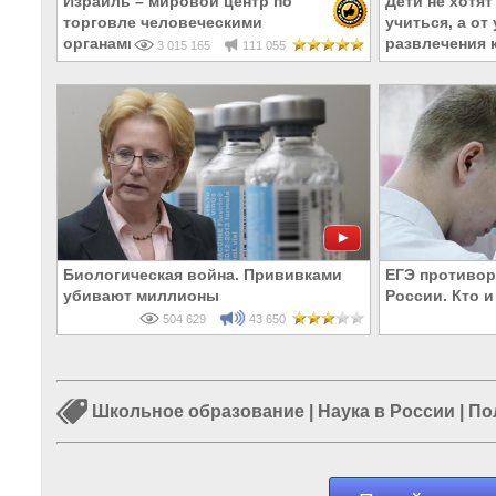
Израиль – мировой центр по
Дети не хотят
торговле человеческими
учиться, а от
органами
развлечения 
3 015 165
111 055
Биологическая война. Прививками
ЕГЭ противор
убивают миллионы
России. Кто и
504 629
43 650
Школьное образование
|
Наука в России
|
По