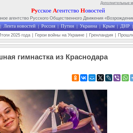
Дополнительные 
Ру
сское
А
гентство
Н
овостей
ое агентство Русского Общественного Движения «Возрождение
Лента новостей
Россия
Путин
Украина
Крым
ДНР
|
|
|
|
|
|
|
Итоги 2025 года
|
Герои войны на Украине
|
Гренландия
|
Прошло
шная гимнастка из Краснодара