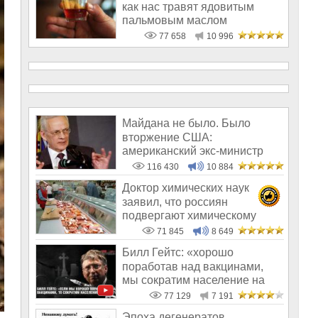
как нас травят ядовитым
пальмовым маслом
77 658
10 996
Майдана не было. Было
вторжение США:
американский экс-министр
написал открытое пись
116 430
10 884
Доктор химических наук
заявил, что россиян
подвергают химическому
геноциду
71 845
8 649
Билл Гейтс: «хорошо
поработав над вакцинами,
мы сократим население на
10-15%»
77 129
7 191
Эпоха дегенератов,