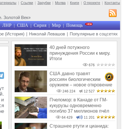
материалы
|
Ссылки
|
Зарубки
|
Молва
|
Книги
|
О проекте
|
Контакты
. Золотой Век»
ЛНР
США
Сирия
Мир
Помощь
|
|
|
|
е (История)
|
Николай Левашов
|
Популярные в соцсетях
40 дней потужного
принуждения России к миру.
Итоги
676
США давно травят
россиян биологическим
оружием – новое откровение
ут
Эдварда Сноудена
246 224
12 527
й.
 и
Пчеломор: в Канаде от ГМ-
ся
кукурузы одновременно
погибло 37 миллионов пчёл
не
64 429
11 201
Страшнее ртути и цианида: