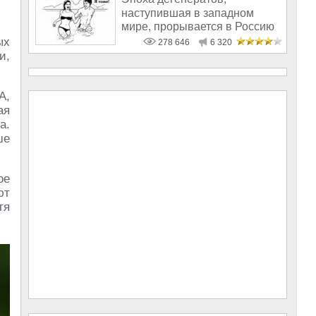
наступившая в западном
мире, прорывается в Россию
ых
278 646
6 320
и,
А,
ая
а.
ше
ое
ют
тя