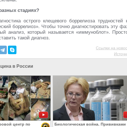
 разных стадиях?
гностика острого клещевого боррелиоза трудностей 
еский боррелиоз». Чтобы точно диагностировать эту фа
ый анализ, который называется «иммуноблот». Прост
ставить такой диагноз.
Ссылки на новос
Источн
цина в России
ровой центр по
Биологическая война. Прививками