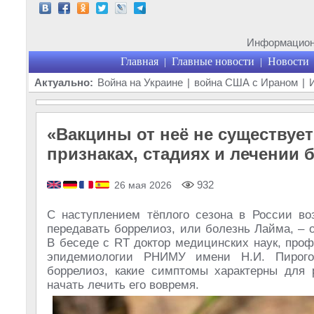
Информационн
Главная
Главные новости
Новости
|
|
Актуально:
Война на Украине
|
война США с Ираном
|
«Вакцины от неё не существуе
признаках, стадиях и лечении 
932
26 мая 2026
С наступлением тёплого сезона в России воз
передавать боррелиоз, или болезнь Лайма, –
В беседе с RT доктор медицинских наук, про
эпидемиологии РНИМУ имени Н.И. Пирого
боррелиоз, какие симптомы характерны для 
начать лечить его вовремя.