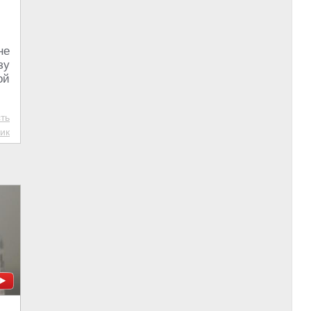
не
зу
ой
ть
ик