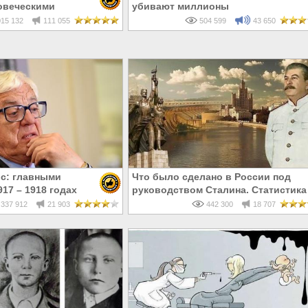
овеческими
убивают миллионы
15 132
111 055
504 599
43 650
с: главными
Что было сделано в России под
17 – 1918 годах
руководством Сталина. Статистика
и евреи, а не русские
337 912
21 903
442 300
18 707