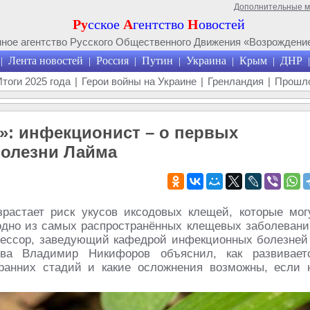
Дополнительные 
Ру
сское
А
гентство
Н
овостей
ое агентство Русского Общественного Движения «Возрождение
Лента новостей
Россия
Путин
Украина
Крым
ДНР
|
|
|
|
|
|
|
Итоги 2025 года
|
Герои войны на Украине
|
Гренландия
|
Прошло
т»: инфекционист – о первых
болезни Лайма
растает риск укусов иксодовых клещей, которые мог
 одно из самых распространённых клещевых заболевани
фессор, заведующий кафедрой инфекционных болезней
ва Владимир Никифоров объяснил, как развивает
ранних стадий и какие осложнения возможны, если 