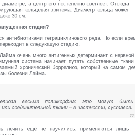
в диаметре, а центр его постепенно светлеет. Отсюда
рирующая кольцевая эритема. Диаметр кольца может
даже 30 см.
 запущенная стадия?
тся антибиотиками тетрациклинового ряда. Но если вре
 переходит в следующую стадию.
 Лайма очень много антигенных детерминант с нервной
ммунная система начинает путать собственные ткани
ываемый хронический боррелиоз, который на самом де
зы болезни Лайма.
ррелиоза весьма полиморфна: это могут быть
и или соединительной ткани – в частности, суставов.
нь лечить ещё не научились, применяются лишь
сильны.