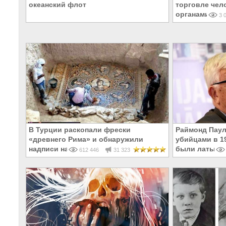
океанский флот
торговле чел
органами
3 0
В Турции раскопали фрески
Раймонд Паул
«древнего Рима» и обнаружили
убийцами в 19
надписи на Русском!
были латыши 
612 446
31 323