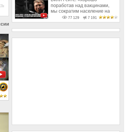
ть
поработав над вакцинами,
мы сократим население на
10-15%»
77 129
7 191
ссии