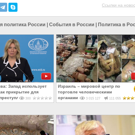
Ссылки на новос
я политика России
|
События в России
|
Политика в Ро
ва: Запад использует
Израиль – мировой центр по
ак прикрытие для
торговле человеческими
преступлений
органами
300
3 015 127
111 055