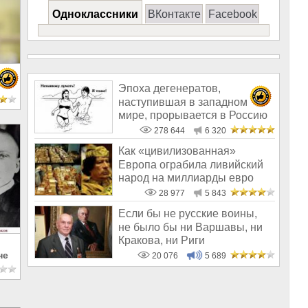
Одноклассники
ВКонтакте
Facebook
Эпоха дегенератов,
е
наступившая в западном
мире, прорывается в Россию
278 644
6 320
Как «цивилизованная»
Европа ограбила ливийский
народ на миллиарды евро
28 977
5 843
Если бы не русские воины,
не было бы ни Варшавы, ни
Кракова, ни Риги
не
20 076
5 689