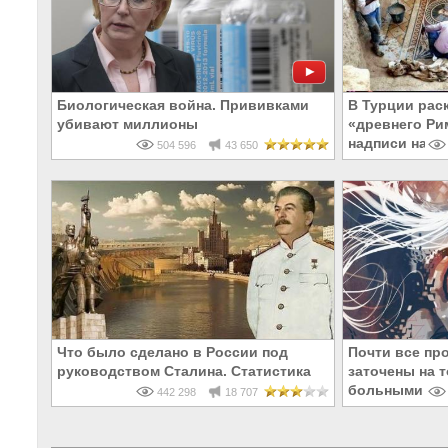
Биологическая война. Прививками
В Турции рас
убивают миллионы
«древнего Ри
надписи на Р
504 596
43 650
Что было сделано в России под
Почти все пр
руководством Сталина. Статистика
заточены на т
больными и 
442 298
18 707