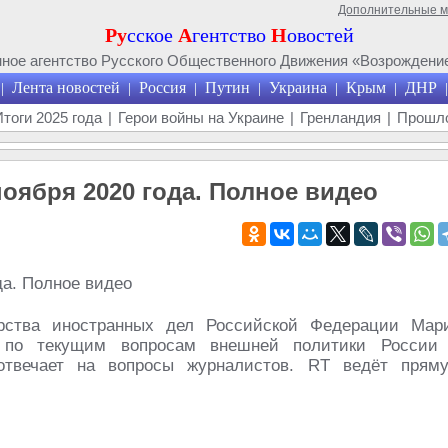
Дополнительные 
Ру
сское
А
гентство
Н
овостей
ое агентство Русского Общественного Движения «Возрождение
Лента новостей
Россия
Путин
Украина
Крым
ДНР
|
|
|
|
|
|
|
Итоги 2025 года
|
Герои войны на Украине
|
Гренландия
|
Прошло
оября 2020 года. Полное видео
рства иностранных дел Российской Федерации Мар
г по текущим вопросам внешней политики России
отвечает на вопросы журналистов. RT ведёт прям