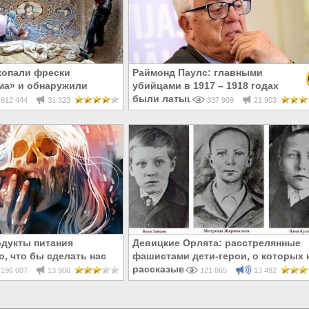
копали фрески
Раймонд Паулс: главными
ма» и обнаружили
убийцами в 1917 – 1918 годах
усском!
были латыши и евреи, а не русски
612 444
31 323
337 909
21 903
одукты питания
Девицкие Орлята: расстрелянные
о, что бы сделать нас
фашистами дети-герои, о которых 
бесплодными
рассказывают в школе
196 007
13 900
121 865
13 492