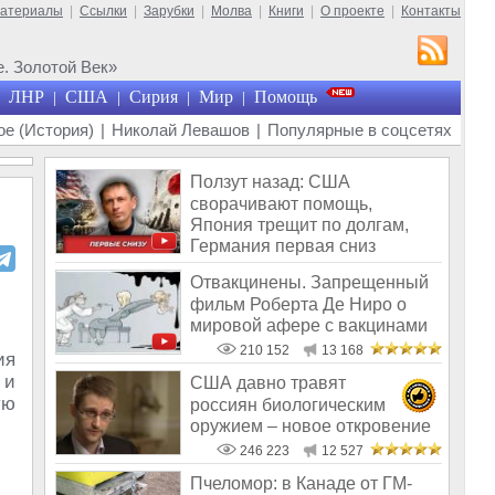
материалы
|
Ссылки
|
Зарубки
|
Молва
|
Книги
|
О проекте
|
Контакты
. Золотой Век»
ЛНР
США
Сирия
Мир
Помощь
|
|
|
|
е (История)
|
Николай Левашов
|
Популярные в соцсетях
Ползут назад: США
сворачивают помощь,
Япония трещит по долгам,
Германия первая сниз
Отвакцинены. Запрещенный
фильм Роберта Де Ниро о
мировой афере с вакцинами
210 152
13 168
ия
 и
США давно травят
ую
россиян биологическим
оружием – новое откровение
Эдварда Сноудена
246 223
12 527
Пчеломор: в Канаде от ГМ-