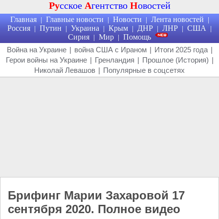
Ру
сское
А
гентство
Н
овостей
Главная
Главные новости
Новости
Лента новостей
|
|
|
|
Россия
Путин
Украина
Крым
ДНР
ЛНР
США
|
|
|
|
|
|
|
Сирия
Мир
Помощь
|
|
Война на Украине
|
война США с Ираном
|
Итоги 2025 года
|
Герои войны на Украине
|
Гренландия
|
Прошлое (История)
|
Николай Левашов
|
Популярные в соцсетях
Брифинг Марии Захаровой 17
сентября 2020. Полное видео