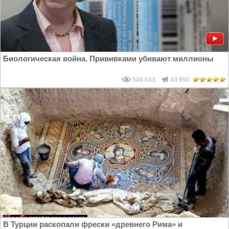
Биологическая война. Прививками убивают миллионы
504 643
43 650
В Турции раскопали фрески «древнего Рима» и