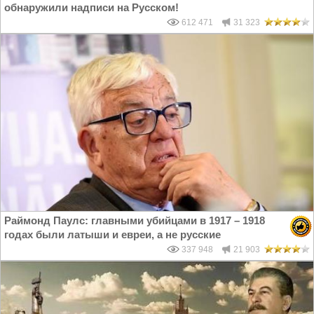
обнаружили надписи на Русском!
612 471
31 323
Раймонд Паулс: главными убийцами в 1917 – 1918
годах были латыши и евреи, а не русские
337 948
21 903