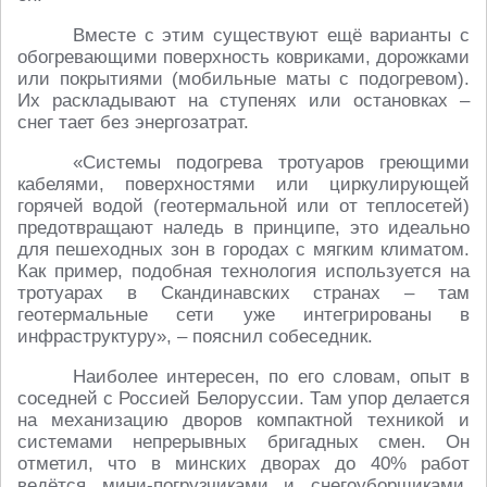
Вместе с этим существуют ещё варианты с
обогревающими поверхность ковриками, дорожками
или покрытиями (мобильные маты с подогревом).
Их раскладывают на ступенях или остановках –
снег тает без энергозатрат.
«Системы подогрева тротуаров греющими
кабелями, поверхностями или циркулирующей
горячей водой (геотермальной или от теплосетей)
предотвращают наледь в принципе, это идеально
для пешеходных зон в городах с мягким климатом.
Как пример, подобная технология используется на
тротуарах в Скандинавских странах – там
геотермальные сети уже интегрированы в
инфраструктуру», – пояснил собеседник.
Наиболее интересен, по его словам, опыт в
соседней с Россией Белоруссии. Там упор делается
на механизацию дворов компактной техникой и
системами непрерывных бригадных смен. Он
отметил, что в минских дворах до 40% работ
ведётся мини-погрузчиками и снегоуборщиками,