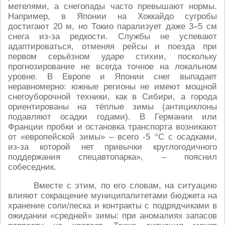
метелями, а снегопады часто превышают нормы.
Например, в Японии на Хоккайдо сугробы
достигают 20 м, но Токио парализует даже 3–5 см
снега из-за редкости. Службы не успевают
адаптироваться, отменяя рейсы и поезда при
первом серьёзном ударе стихии, поскольку
прогнозирование не всегда точное на локальном
уровне. В Европе и Японии снег выпадает
неравномерно: южные регионы не имеют мощной
снегоуборочной техники, как в Сибири, а города
ориентированы на тёплые зимы (антициклоны
подавляют осадки годами). В Германии или
Франции пробки и остановка транспорта возникают
от «европейской зимы» – всего -5 °C с осадками,
из-за которой нет привычки круглогодичного
поддержания спецавтопарка», – пояснил
собеседник.
Вместе с этим, по его словам, на ситуацию
влияют сокращение муниципалитетами бюджета на
хранение соли/песка и контракты с подрядчиками в
ожидании «средней» зимы: при аномалиях запасов