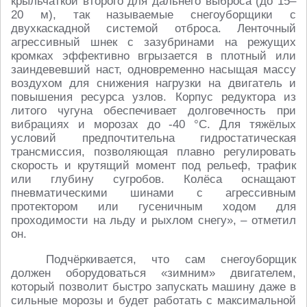
крыльчаткой второго для дальнего выброса (до 15–
20 м), так называемые снегоуборщики с
двухкаскадной системой отброса. Ленточный
агрессивный шнек с зазубринами на режущих
кромках эффективно вгрызается в плотный или
заиндевевший наст, одновременно насыщая массу
воздухом для снижения нагрузки на двигатель и
повышения ресурса узлов. Корпус редуктора из
литого чугуна обеспечивает долговечность при
вибрациях и морозах до -40 °C. Для тяжёлых
условий предпочтительна гидростатическая
трансмиссия, позволяющая плавно регулировать
скорость и крутящий момент под рельеф, трафик
или глубину сугробов. Колёса оснащают
пневматическими шинами с агрессивным
протектором или гусеничным ходом для
проходимости на льду и рыхлом снегу», – отметил
он.
Подчёркивается, что сам снегоуборщик
должен оборудоваться «зимним» двигателем,
который позволит быстро запускать машину даже в
сильные морозы и будет работать с максимальной