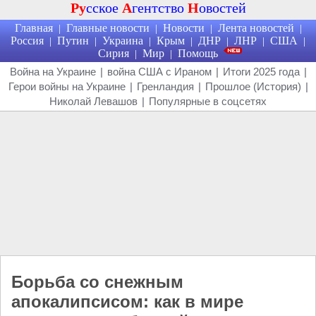
Ру
сское
А
гентство
Н
овостей
Главная
Главные новости
Новости
Лента новостей
|
|
|
|
Россия
Путин
Украина
Крым
ДНР
ЛНР
США
|
|
|
|
|
|
|
Сирия
Мир
Помощь
|
|
Война на Украине
|
война США с Ираном
|
Итоги 2025 года
|
Герои войны на Украине
|
Гренландия
|
Прошлое (История)
|
Николай Левашов
|
Популярные в соцсетях
Борьба со снежным
апокалипсисом: как в мире