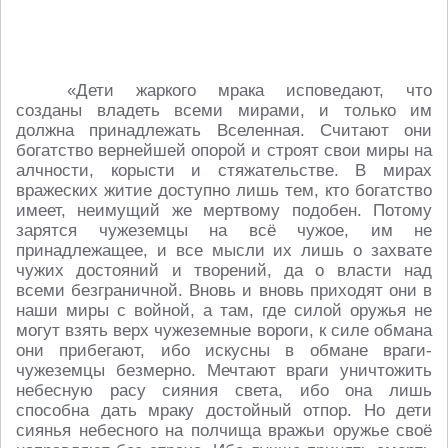
«Дети жаркого мрака исповедают, что
созданы владеть всеми мирами, и только им
должна принадлежать Вселенная. Считают они
богатство вернейшей опорой и строят свои миры на
алчности, корысти и стяжательстве. В мирах
вражеских житие доступно лишь тем, кто богатство
имеет, неимущий же мертвому подобен. Потому
зарятся чужеземцы на всё чужое, им не
принадлежащее, и все мысли их лишь о захвате
чужих достояний и творений, да о власти над
всеми безграничной. Вновь и вновь приходят они в
наши миры с войной, а там, где силой оружья не
могут взять верх чужеземные вороги, к силе обмана
они прибегают, ибо искусны в обмане враги-
чужеземцы безмерно. Мечтают враги уничтожить
небесную расу сияния света, ибо она лишь
способна дать мраку достойный отпор. Но дети
сиянья небесного на полчища вражьи оружье своё