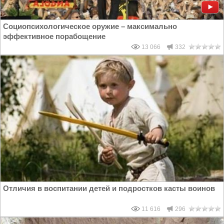
Социопсихологическое оружие – максимально
эффективное порабощение
13 066
332
Отличия в воспитании детей и подростков касты воинов
11 616
296