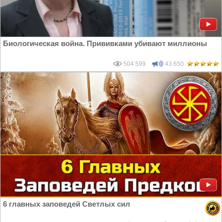
Биологическая война. Прививками убивают миллионы
504 599
43 650
6 главных заповедей Светлых сил