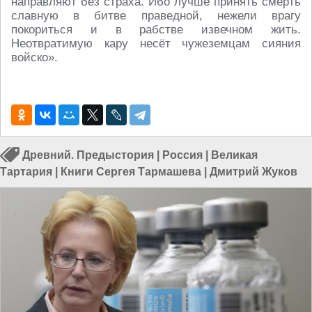
направляют без страха. Ибо лучше принять смерть
славную в битве праведной, нежели врагу
покориться и в рабстве извечном жить.
Неотвратимую кару несёт чужеземцам сияния
войско».
Древний. Предыстория
|
Россия
|
Великая
Тартария
|
Книги Сергея Тармашева
|
Дмитрий Жуков