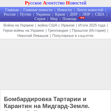
Ру
сское
А
гентство
Н
овостей
Главная
Главные новости
Новости
Лента новостей
|
|
|
|
Россия
Путин
Украина
Крым
ДНР
ЛНР
США
|
|
|
|
|
|
|
Сирия
Мир
Помощь
|
|
Война на Украине
|
война США с Ираном
|
Итоги 2025 года
|
Герои войны на Украине
|
Гренландия
|
Прошлое (История)
|
Николай Левашов
|
Популярные в соцсетях
Бомбардировка Тартарии и
Карантин на Мидгард-Земле.