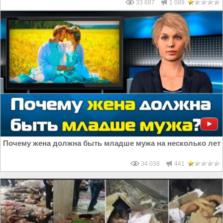
33 687
1 089
Почему жена должна быть младше мужа на несколько лет
34 038
441