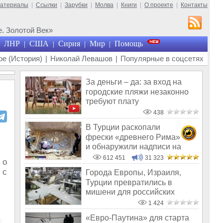
материалы
|
Ссылки
|
Зарубки
|
Молва
|
Книги
|
О проекте
|
Контакты
. Золотой Век»
ЛНР
США
Сирия
Мир
Помощь
|
|
|
|
е (История)
|
Николай Левашов
|
Популярные в соцсетях
За деньги – да: за вход на
городские пляжи незаконно
требуют плату
438
В Турции раскопали
фрески «древнего Рима»
и обнаружили надписи на
Русском!
612 451
31 323
 о
 с
Города Европы, Израиля,
Турции превратились в
мишени для российских
ударов
1 424
«Евро-Паутина» для старта