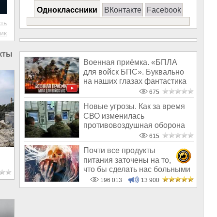
Одноклассники
ВКонтакте
Facebook
ть
ик
кты в России
Военная приёмка. «БПЛА
для войск БПС». Буквально
на наших глазах фантастика
станови
675
Новые угрозы. Как за время
СВО изменилась
противовоздушная оборона
615
Почти все продукты
питания заточены на то,
что бы сделать нас больными
ан
и бесплодным
196 013
13 900