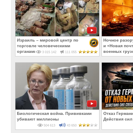
Израиль – мировой центр по
Ночное разор
торговле человеческими
и «Новая поч
органами
военных груз
3 015 142
111 055
Биологическая война. Прививками
Отказ Германи
убивают миллионы
Действия сил
504 613
43 650