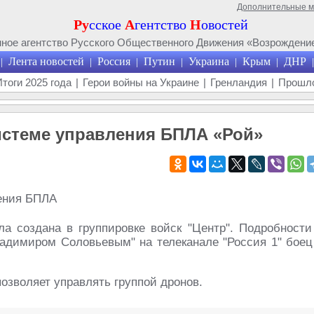
Дополнительные 
Ру
сское
А
гентство
Н
овостей
ое агентство Русского Общественного Движения «Возрождение
Лента новостей
Россия
Путин
Украина
Крым
ДНР
|
|
|
|
|
|
|
Итоги 2025 года
|
Герои войны на Украине
|
Гренландия
|
Прошло
истеме управления БПЛА «Рой»
а создана в группировке войск "Центр". Подробности
ладимиром Соловьевым" на телеканале "Россия 1" боец
озволяет управлять группой дронов.