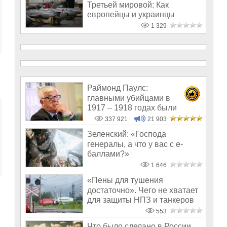
Третьей мировой: Как
европейцы и украинцы
готовятся обезо
1 329
Раймонд Паулс:
главными убийцами в
1917 – 1918 годах были
латыши и евреи, а не русс
337 921
21 903
Зеленский: «Господа
генералы, а что у вас с е-
баллами?»
1 646
«Пены для тушения
достаточно». Чего не хватает
для защиты НПЗ и танкеров
в Азовском
553
Что было сделано в России