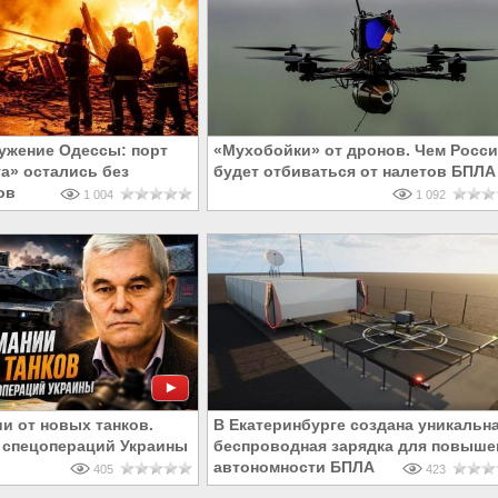
ужение Одессы: порт
«Мухобойки» от дронов. Чем Росси
та» остались без
будет отбиваться от налетов БПЛА
ов
1 004
1 092
и от новых танков.
В Екатеринбурге создана уникальн
 спецопераций Украины
беспроводная зарядка для повыше
автономности БПЛА
405
423