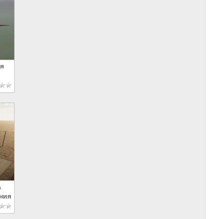
я
а
ния