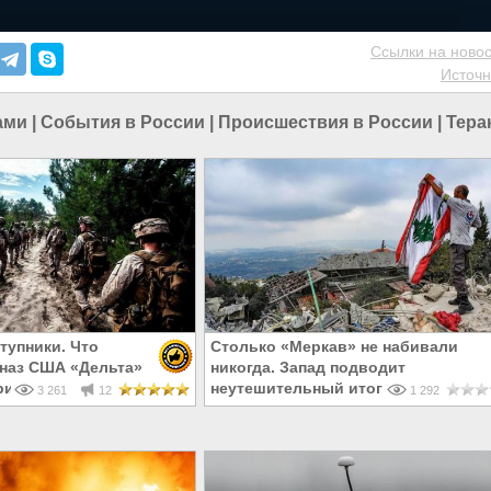
Ссылки на новос
Источн
ами
|
События в России
|
Происшествия в России
|
Тера
тупники. Что
Столько «Меркав» не набивали
наз США «Дельта»
никогда. Запад подводит
рии
неутешительный итог захода в Лив
3 261
12
1 292