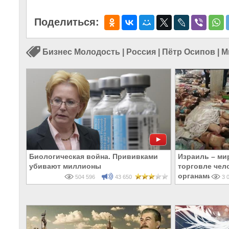
Поделиться:
Бизнес Молодость
|
Россия
|
Пётр Осипов
|
М
Биологическая война. Прививками
Израиль – ми
убивают миллионы
торговле чел
органами
504 596
43 650
3 0