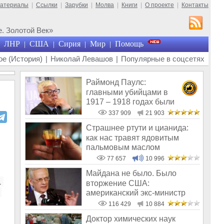
материалы
|
Ссылки
|
Зарубки
|
Молва
|
Книги
|
О проекте
|
Контакты
. Золотой Век»
ЛНР
США
Сирия
Мир
Помощь
|
|
|
|
е (История)
|
Николай Левашов
|
Популярные в соцсетях
Раймонд Паулс:
главными убийцами в
1917 – 1918 годах были
латыши и евреи, а не русс
337 909
21 903
Страшнее ртути и цианида:
как нас травят ядовитым
пальмовым маслом
77 657
10 996
Майдана не было. Было
 
вторжение США:
американский экс-министр
написал открытое пись
116 429
10 884
Доктор химических наук