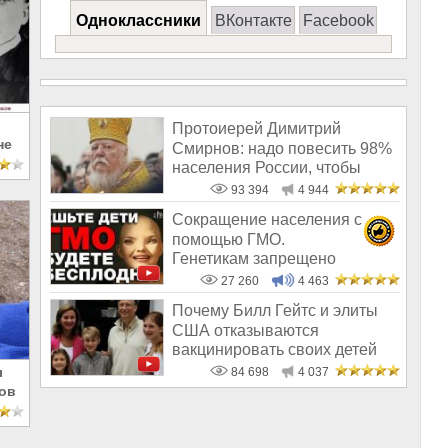
Одноклассники
ВКонтакте
Facebook
Протоиерей Димитрий
не
Смирнов: надо повесить 98%
населения России, чтобы
восторжество
93 394
4 944
Сокращение населения с
помощью ГМО.
Генетикам запрещено
говорить правду о трансгенн
27 260
4 463
Почему Билл Гейтс и элиты
США отказываются
вакцинировать своих детей
ы
84 698
4 037
ов