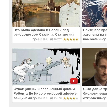
Что было сделано в России под
Почти все пр
руководством Сталина. Статистика
заточены на т
нас больным
442 298
18 707
Отвакцинены. Запрещенный фильм
США давно тр
Роберта Де Ниро о мировой афере с
биологически
вакцинами
откровение Э
210 152
13 168