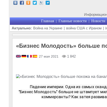
Информационн
Главная
Главные новости
Новости
|
|
Актуально:
Война на Украине
|
война США с Ираном
|
«Бизнес Молодость» больше по
1 842
27 мая 2021
Падение империи. Одна из самых сканд
"Бизнес Молодость" больше не штампует мил
коммерсанты? Как затея развива