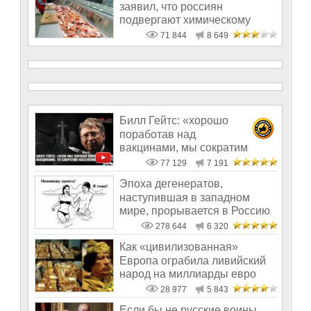
заявил, что россиян
подвергают химическому
геноциду
71 844
8 649
Билл Гейтс: «хорошо
поработав над
вакцинами, мы сократим
население на 10-15%»
77 129
7 191
Эпоха дегенератов,
наступившая в западном
мире, прорывается в Россию
278 644
6 320
Как «цивилизованная»
Европа ограбила ливийский
народ на миллиарды евро
28 977
5 843
Если бы не русские воины,