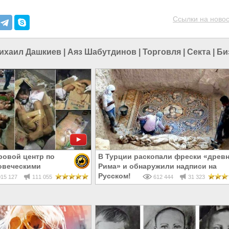
Ссылки на новос
ихаил Дашкиев
|
Аяз Шабутдинов
|
Торговля
|
Секта
|
Би
ровой центр по
В Турции раскопали фрески «древн
овеческими
Рима» и обнаружили надписи на
Русском!
15 127
111 055
612 444
31 323