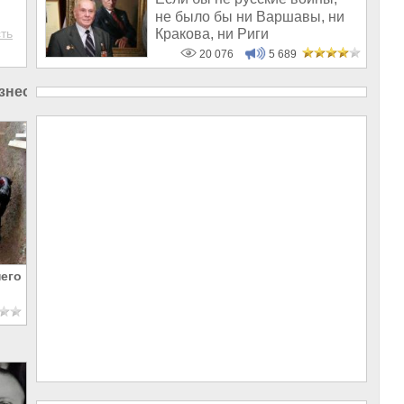
не было бы ни Варшавы, ни
Кракова, ни Риги
ть
20 076
5 689
знес в России
его