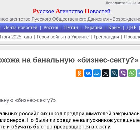
Дополнительные 
Ру
сское
А
гентство
Н
овостей
ое агентство Русского Общественного Движения «Возрождение
Лента новостей
Россия
Путин
Украина
Крым
ДНР
|
|
|
|
|
|
|
Итоги 2025 года
|
Герои войны на Украине
|
Гренландия
|
Прошло
хожа на банальную «бизнес-секту?»
альных российских школ предпринимателей закрылась.
лионеров. Но были ли среди ее выпускников успешные 
ть и обучать быстро превращается в секту.