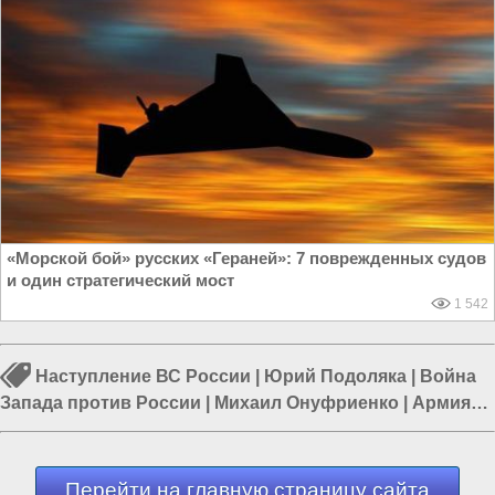
«Морской бой» русских «Гераней»: 7 поврежденных судов
и один стратегический мост
1 542
Наступление ВС России
|
Юрий Подоляка
|
Война
Запада против России
|
Михаил Онуфриенко
|
Армия
России
|
Армия Украины
|
Война в Новороссии
Перейти на главную страницу сайта