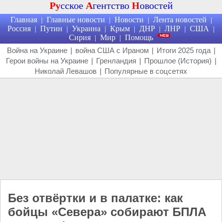
Ру
сское
А
гентство
Н
овостей
Главная
Главные новости
Новости
Лента новостей
|
|
|
|
Россия
Путин
Украина
Крым
ДНР
ЛНР
США
|
|
|
|
|
|
|
Сирия
Мир
Помощь
|
|
Война на Украине
|
война США с Ираном
|
Итоги 2025 года
|
Герои войны на Украине
|
Гренландия
|
Прошлое (История)
|
Николай Левашов
|
Популярные в соцсетях
Без отвёртки и в палатке: как
бойцы «Севера» собирают БПЛА