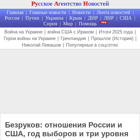
Ру
сское
А
гентство
Н
овостей
Главная
Главные новости
Новости
Лента новостей
|
|
|
|
Россия
Путин
Украина
Крым
ДНР
ЛНР
США
|
|
|
|
|
|
|
Сирия
Мир
Помощь
|
|
Война на Украине
|
война США с Ираном
|
Итоги 2025 года
|
Герои войны на Украине
|
Гренландия
|
Прошлое (История)
|
Николай Левашов
|
Популярные в соцсетях
Безруков: отношения России и
США, год выборов и три уровня