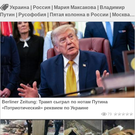
Украина
|
Россия
|
Мария Максакова
|
Владимир
Путин
|
Русофобия
|
Пятая колонна в России
|
Москва
|
Виктор Янукович
Berliner Zeitung: Трамп сыграл по нотам Путина
«Пэтриотический» реквием по Украине
79