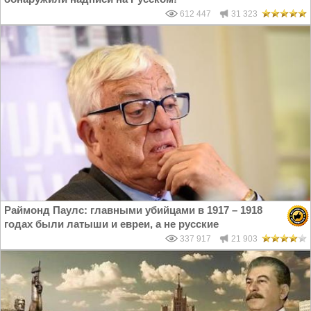
612 447
31 323
Раймонд Паулс: главными убийцами в 1917 – 1918
годах были латыши и евреи, а не русские
337 917
21 903