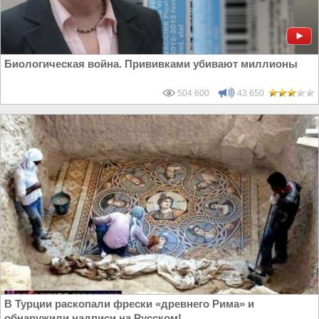
Биологическая война. Прививками убивают миллионы
504 600
43 650
В Турции раскопали фрески «древнего Рима» и
обнаружили надписи на Русском!