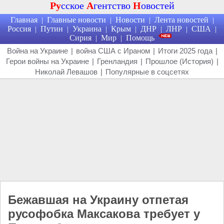
Ру
сское
А
гентство
Н
овостей
Главная
Главные новости
Новости
Лента новостей
|
|
|
|
Россия
Путин
Украина
Крым
ДНР
ЛНР
США
|
|
|
|
|
|
|
Сирия
Мир
Помощь
|
|
Война на Украине
|
война США с Ираном
|
Итоги 2025 года
|
Герои войны на Украине
|
Гренландия
|
Прошлое (История)
|
Николай Левашов
|
Популярные в соцсетях
Бежавшая на Украину отпетая
русофобка Максакова требует у