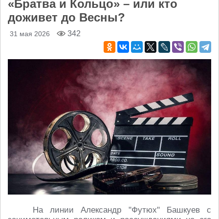
«Братва и Кольцо» – или кто
доживет до Весны?
342
31 мая 2026
На линии Александр "Футюх" Башкуев с