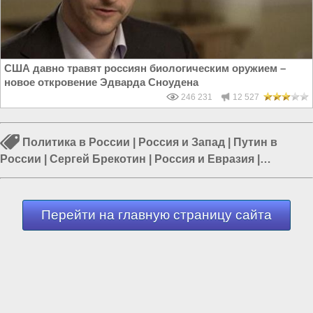
США давно травят россиян биологическим оружием –
новое откровение Эдварда Сноудена
246 231
12 527
Политика в России
|
Россия и Запад
|
Путин в
России
|
Сергей Брекотин
|
Россия и Евразия
|
Политика в мире
|
Мировое правительство
Перейти на главную страницу сайта