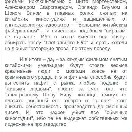
фильмы исключительно с Вигго Мортенстеном,
Александром Скарсгаардом, Орландо Блумом и
Шоном Бином в главных ролях, снятых на
китайских киностудиях и защищенных от
англосаксонских адвокатов – "Большим китайским
файерволлом" – и ничего вы подобным "пиратам"
не сделаете. Ибо в итоге именно они начнут
собирать кассу "Глобального Юга" и срать хотели
на любые "авторские права" по этому поводу.
И в итоге – да, – за каждым фильмом снятым
китайскими умельцами будут стоять весьма
креативные люди с мозгами вовсе не от
кремниевого уродца, и эти фильмы способны будут
вытеснить нафиг с рынка любые поделия с
"живыми людьми", просто за счет того, что
"электронному Шону Бину" китайцы смогут не
платить обычный его гонорар и за счет этого
снизить себестоимость производства до смешных
чисел. И это нахрен убьет все "обычные
киностудии", ибо те не выдержат собственных же
издержек на производство.