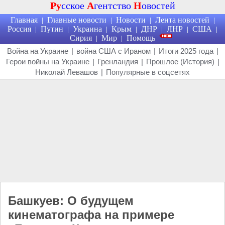
Ру
сское
А
гентство
Н
овостей
Главная
Главные новости
Новости
Лента новостей
|
|
|
|
Россия
Путин
Украина
Крым
ДНР
ЛНР
США
|
|
|
|
|
|
|
Сирия
Мир
Помощь
|
|
Война на Украине
|
война США с Ираном
|
Итоги 2025 года
|
Герои войны на Украине
|
Гренландия
|
Прошлое (История)
|
Николай Левашов
|
Популярные в соцсетях
Башкуев: О будущем
кинематографа на примере