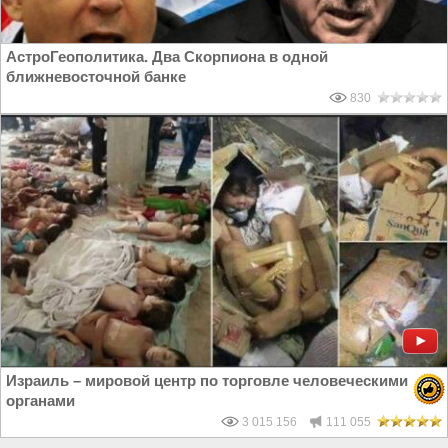
АстроГеополитика. Два Скорпиона в одной
ближневосточной банке
830
Израиль – мировой центр по торговле человеческими
органами
3 015 156
111 055