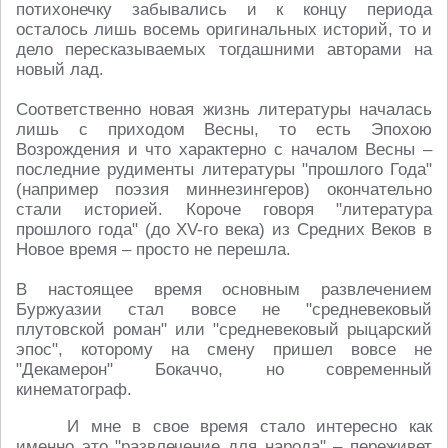
потихонечку забывались и к концу периода
осталось лишь восемь оригинальных историй, то и
дело пересказываемых тогдашними авторами на
новый лад.
Соответственно новая жизнь литературы началась
лишь с приходом Весны, то есть Эпохою
Возрождения и что характерно с началом Весны –
последние рудименты литературы "прошлого Года"
(например поэзия миннезингеров) окончательно
стали историей. Короче говоря "литература
прошлого года" (до XV-го века) из Средних Веков в
Новое время – просто не перешла.
В настоящее время основным развлечением
Буржуазии стал вовсе не "средневековый
плутовской роман" или "средневековый рыцарский
эпос", которому на смену пришел вовсе не
"Декамерон" Бокаччо, но современный
кинематограф.
И мне в свое время стало интересно как
именно это "развлечение для народа" – переживет