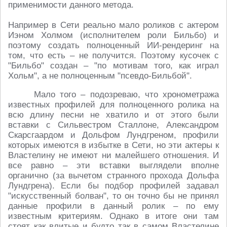
применимости данного метода.
Например в Сети реально мало роликов с актером
Иэном Холмом (исполнителем роли Бильбо) и
поэтому создать полноценный ИИ-рендеринг на
том, что есть – не получится. Поэтому кусочек с
"Бильбо" создан – "по мотивам того, как играл
Хольм", а не полноценным "псевдо-Бильбой".
Мало того – подозреваю, что хронометража
известных профилей для полноценного ролика на
всю длину песни не хватило и от этого были
вставки с Сильвестром Сталлоне, Александром
Скарсгаардом и Дольфом Лундгреном, профили
которых имеются в избытке в Сети, но эти актеры к
Властелину не имеют ни малейшего отношения. И
все равно – эти вставки выглядели вполне
органично (за вычетом странного прохода Дольфа
Лундгрена). Если бы подбор профилей задавал
"искусственный болван", то он точно бы не принял
данные профили в данный ролик – по ему
известным критериям. Однако в итоге они там
стоят как влитые и будто так в самом Властелине