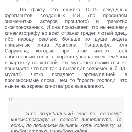
По факту это сшивка 10-15 секундных
фрагментов созданных ИИ (по профилям
знаменитых актеров прошлого) и грамотно
скомпонованных. И она показывает, что нынешнему
кинематографу во всех странах грядет лютый здец,
ибо народу реально больше по душе видеть
привычные лица Арагорна, Гэндальфа, или
Сарумяна, которые при этом имеют свой
собственный голос с хорошо узнаваемым тембром
и картинку на которой эти мультперсонажи (вы же
понимаете что вот так и выглядит современный 3Д-
мульт!) четко попадают артикуляцией в
произносимые слова, чем то "прости господи" что
нынче на экраны кинотеатров вываливают.
Это погребальный звон по "соевому"
кинематографу и "соевой" литературе. То
есть, по попыткам выжать хоть копеечку из
каждой строчки и каждого кадра.