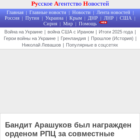
Ру
сское
А
гентство
Н
овостей
Главная
Главные новости
Новости
Лента новостей
|
|
|
|
Россия
Путин
Украина
Крым
ДНР
ЛНР
США
|
|
|
|
|
|
|
Сирия
Мир
Помощь
|
|
Война на Украине
|
война США с Ираном
|
Итоги 2025 года
|
Герои войны на Украине
|
Гренландия
|
Прошлое (История)
|
Николай Левашов
|
Популярные в соцсетях
Бандит Арашуков был награжден
орденом РПЦ за совместные