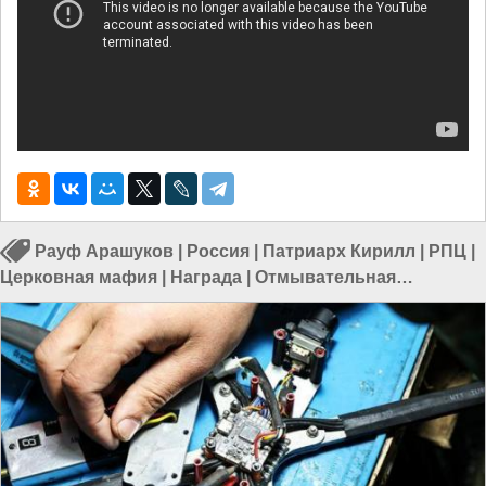
Рауф Арашуков
|
Россия
|
Патриарх Кирилл
|
РПЦ
|
Церковная мафия
|
Награда
|
Отмывательная
индустрия
|
Отмывание денег