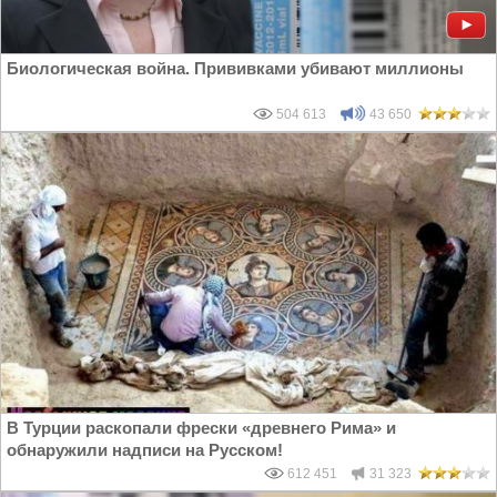
Биологическая война. Прививками убивают миллионы
504 613
43 650
В Турции раскопали фрески «древнего Рима» и
обнаружили надписи на Русском!
612 451
31 323