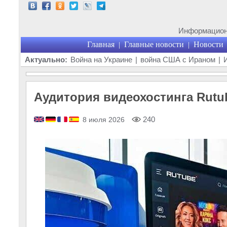
Информационн
Главная
Главные новости
Новости
|
|
Актуально:
Война на Украине
|
война США с Ираном
|
Аудитория видеохостинга Rutu
240
8 июля 2026