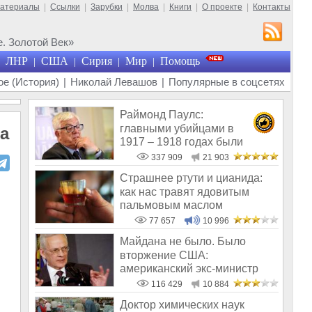
материалы
|
Ссылки
|
Зарубки
|
Молва
|
Книги
|
О проекте
|
Контакты
. Золотой Век»
ЛНР
США
Сирия
Мир
Помощь
|
|
|
|
е (История)
|
Николай Левашов
|
Популярные в соцсетях
Раймонд Паулс:
главными убийцами в
а
1917 – 1918 годах были
латыши и евреи, а не русс
337 909
21 903
Страшнее ртути и цианида:
как нас травят ядовитым
пальмовым маслом
77 657
10 996
Майдана не было. Было
вторжение США:
американский экс-министр
написал открытое пись
116 429
10 884
Доктор химических наук