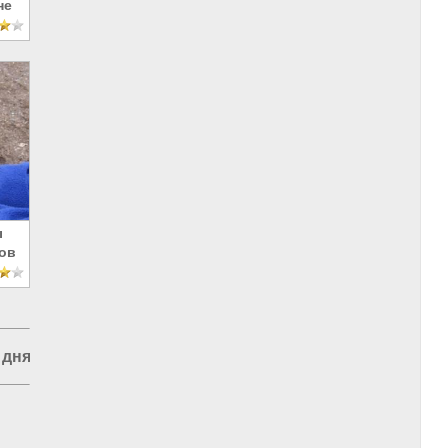
не
ы
ов
 дня
|
Цензура YouTube