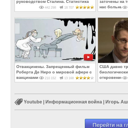
руководством Сталина. Статистика
заточены на т
нас больным
442 298
18 707
Отвакцинены. Запрещенный фильм
США давно тр
Роберта Де Ниро о мировой афере с
биологически
вакцинами
откровение Э
210 152
13 168
Youtube
|
Информационная война
|
Игорь А
Перейти на г