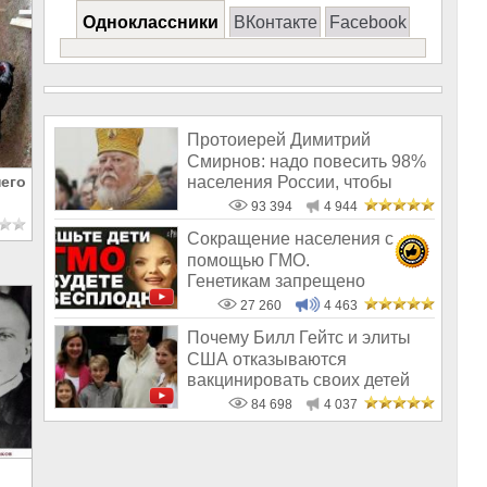
Одноклассники
ВКонтакте
Facebook
Протоиерей Димитрий
Смирнов: надо повесить 98%
населения России, чтобы
его
восторжество
93 394
4 944
Сокращение населения с
помощью ГМО.
Генетикам запрещено
говорить правду о трансгенн
27 260
4 463
Почему Билл Гейтс и элиты
США отказываются
вакцинировать своих детей
84 698
4 037