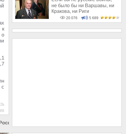
не было бы ни Варшавы, ни
ый
Кракова, ни Риги
20 076
5 689
ах
 к
 о
ли
,1
,7
лн
 с
ть
ик
России