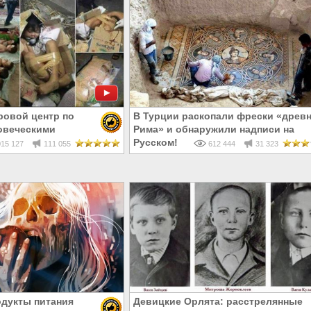
ровой центр по
В Турции раскопали фрески «древн
овеческими
Рима» и обнаружили надписи на
Русском!
15 127
111 055
612 444
31 323
одукты питания
Девицкие Орлята: расстрелянные