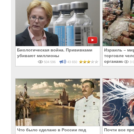
Биологическая война. Прививками
Израиль – ми
убивают миллионы
торговле чел
органами
504 596
43 650
3 0
Что было сделано в России под
Почти все пр