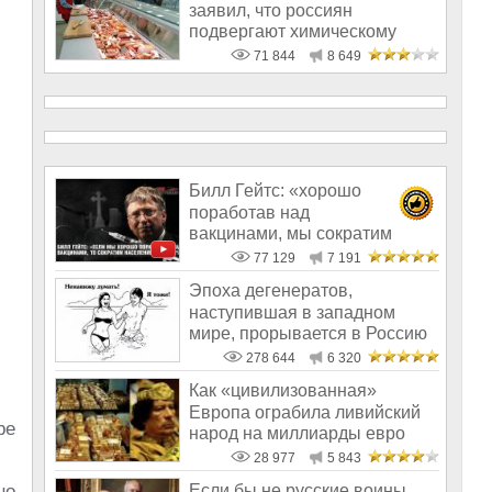
заявил, что россиян
подвергают химическому
геноциду
71 844
8 649
Билл Гейтс: «хорошо
поработав над
вакцинами, мы сократим
население на 10-15%»
77 129
7 191
Эпоха дегенератов,
наступившая в западном
мире, прорывается в Россию
278 644
6 320
Как «цивилизованная»
Европа ограбила ливийский
be
народ на миллиарды евро
28 977
5 843
но
Если бы не русские воины,