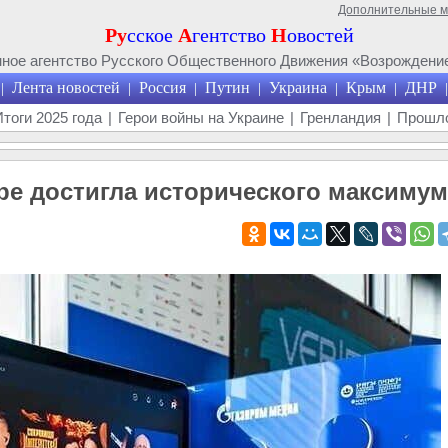
Дополнительные 
Ру
сское
А
гентство
Н
овостей
ое агентство Русского Общественного Движения «Возрождение
Лента новостей
Россия
Путин
Украина
Крым
ДНР
|
|
|
|
|
|
|
Итоги 2025 года
|
Герои войны на Украине
|
Гренландия
|
Прошло
be достигла исторического максимум