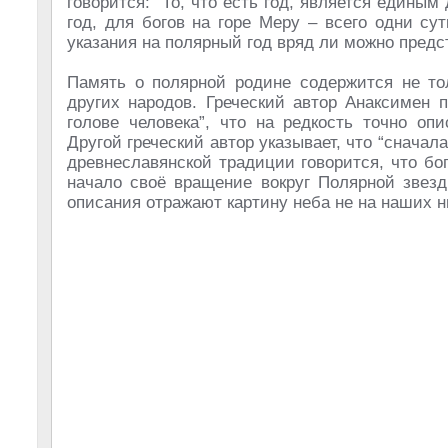
говорится: “То, что есть год, является единым
год, для богов на горе Меру – всего одни су
указания на полярный год вряд ли можно предс
Память о полярной родине содержится не тол
других народов. Греческий автор Анаксимен 
голове человека”, что на редкость точно оп
Другой греческий автор указывает, что “сначала
древнеславянской традиции говорится, что бог
начало своё вращение вокруг Полярной звезд
описания отражают картину неба не на наших н