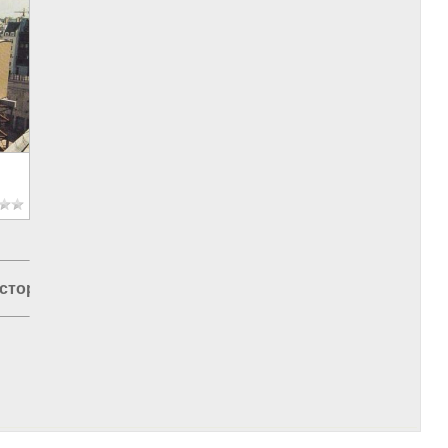
стории
|
Россия и Европа
|
Русская история