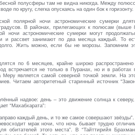
ебесной полусферы там не видна никогда. Между полюс
де по кругу, слегка опускаясь на один бок к горизонту.
кой полярной ночи астрономические сумерки длят
 градусов. В районах, прилегающих к полюсам (выше 
ной ночи астрономические сумерки могут продолжать
ки и рассвет занимают по два месяца каждый. То ес
долго. Жить можно, если бы не морозы. Запомним э
длятся по 6 месяцев, крайне широко распространено
од встречается не только в Пуранах, но и в работах 
а Меру является самой северной точкой земли. На эт
риев. Читаем авторитетный старинный источник “Зако
делённый надвое: день – это движение солнца к северу,
щает “Махабхарата”:
направо каждый день, и то же самое совершают звёзды”.
ревосходит мрак ночи, что ночь бывает трудно отличи
ля обитателей этого места”. В “Тайттирийя Брахман