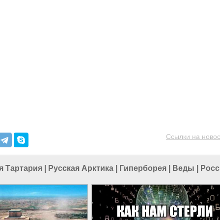
Ссылки на новос
я Тартария
|
Русская Арктика
|
Гиперборея
|
Веды
|
Росс