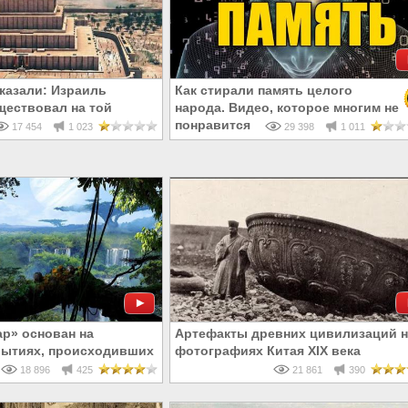
казали: Израиль
Как стирали память целого
ществовал на той
народа. Видео, которое многим не
о которой твердят иудеи
понравится
17 454
1 023
29 398
1 011
р» основан на
Артефакты древних цивилизаций н
бытиях, происходивших
фотографиях Китая XIX века
нете
18 896
425
21 861
390