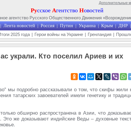
Дополнительные 
Ру
сское
А
гентство
Н
овостей
ое агентство Русского Общественного Движения «Возрождение
Лента новостей
Россия
Путин
Украина
Крым
ДНР
|
|
|
|
|
|
|
Итоги 2025 года
|
Герои войны на Украине
|
Гренландия
|
Прошло
нас украли. Кто поселил Ариев и их
тво” мы подробно рассказывали о том, что скифы жили 
ления татарских завоевателей имели генетику и традиц
только обширно распространена в Азии, что доказывае
. Это же доказывают индийские Веды – духовные текс
ековье.