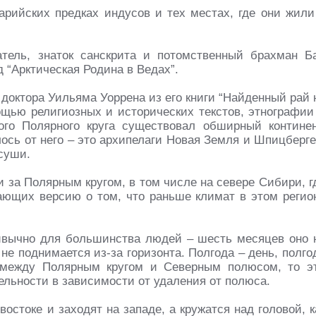
арийских предках индусов и тех местах, где они жили
тель, знаток санскрита и потомственный брахман Б
 “Арктическая Родина в Ведах”.
 доктора Уильяма Уоррена из его книги “Найденный рай 
ощью религиозных и исторических текстов, этнографии
ого Полярного круга существовал обширный континен
лось от него – это архипелаги Новая Земля и Шпицберге
суши.
 за Полярным кругом, в том числе на севере Сибири, г
ающих версию о том, что раньше климат в этом регио
ивычно для большинства людей – шесть месяцев оно 
 не поднимается из-за горизонта. Полгода – день, полго
ь между Полярным кругом и Северным полюсом, то э
ельности в зависимости от удаления от полюса.
востоке и заходят на западе, а кружатся над головой, к