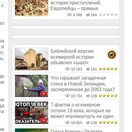
история преступлений.
 с
Европейцы – прямые
наследники насильнико
4 396
164
ал
на
 и
Библейской версии
т,
всемирной истории
н,
объявлен «шах!»
10 163
141
де
Что скрывает загадочная
не
стена в Новой Зеландии,
засекреченная до 2063 года?
10 734
139
не
7 фактов о всемирном
да
потопе 18 века, которые не
ти
может опровергнуть ни один
историк
10 855
138
ак
Город Кришны Дварака,