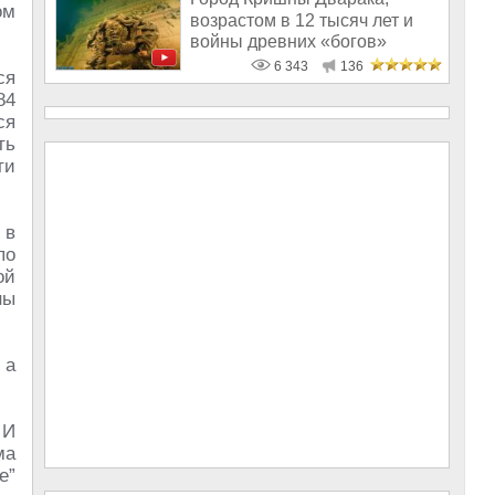
ом
возрастом в 12 тысяч лет и
войны древних «богов»
6 343
136
ся
84
ся
ть
ти
 в
по
ой
ны
 а
 И
ма
е”