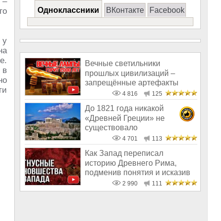
 –
Одноклассники
ВКонтакте
Facebook
го
 у
на
е.
Вечные светильники
 в
прошлых цивилизаций –
но
запрещённые артефакты
ти
4 816
125
До 1821 года никакой
«Древней Греции» не
существовало
4 701
113
Как Запад переписал
историю Древнего Рима,
подменив понятия и исказив
их суть
2 990
111