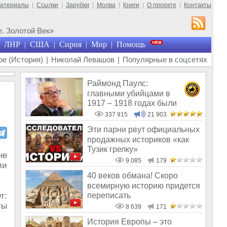
материалы
|
Ссылки
|
Зарубки
|
Молва
|
Книги
|
О проекте
|
Контакты
. Золотой Век»
ЛНР
США
Сирия
Мир
Помощь
|
|
|
|
е (История)
|
Николай Левашов
|
Популярные в соцсетях
Раймонд Паулс:
главными убийцами в
1917 – 1918 годах были
латыши и евреи, а не русс
337 915
21 903
Эти парни рвут официальных
продажных историков «как
Тузик грелку»
не
9 085
179
ии
40 веков обмана! Скоро
всемирную историю придется
переписать
т:
ты
8 639
171
История Европы – это