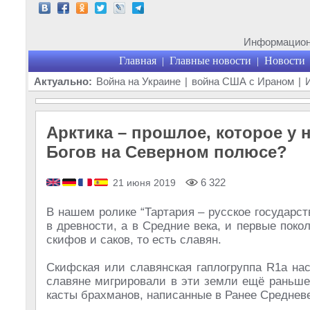
Информационн
Главная
Главные новости
Новости
|
|
Актуально:
Война на Украине
|
война США с Ираном
|
Арктика – прошлое, которое у 
Богов на Северном полюсе?
6 322
21 июня 2019
В нашем ролике “Тартария – русское государс
в древности, а в Средние века, и первые поко
скифов и саков, то есть славян.
Скифская или славянская гаплогруппа R1a нас
славяне мигрировали в эти земли ещё раньше
касты брахманов, написанные в Ранее Среднев