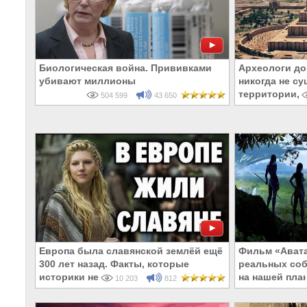
Биологическая война. Прививками
Археологи до
убивают миллионы
никогда не су
территории, 
504 599
43 650
Европа была славянской землёй ещё
Фильм «Авата
300 лет назад. Факты, которые
реальных со
историки не смогут оспорить
на нашей пла
10 203
812