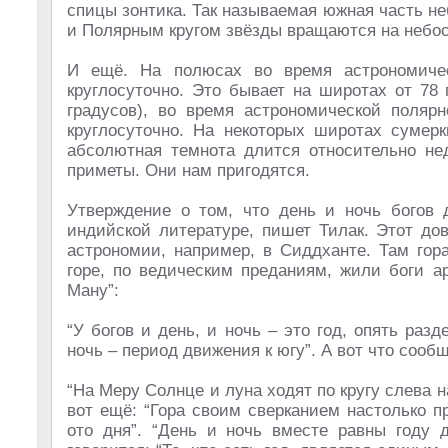
спицы зонтика. Так называемая южная часть н
и Полярным кругом звёзды вращаются на небосво
И ещё. На полюсах во время астрономичес
круглосуточно. Это бывает на широтах от 78
градусов), во время астрономической поляр
круглосуточно. На некоторых широтах сумер
абсолютная темнота длится относительно не
приметы. Они нам пригодятся.
Утверждение о том, что день и ночь богов 
индийской литературе, пишет Тилак. Этот дов
астрономии, например, в Сиддханте. Там гор
горе, по ведическим преданиям, жили боги а
Ману”:
“У богов и день, и ночь – это год, опять раз
ночь – период движения к югу”. А вот что сооб
“На Меру Солнце и луна ходят по кругу слева 
вот ещё: “Гора своим сверканием настолько п
ото дня”. “День и ночь вместе равны году д