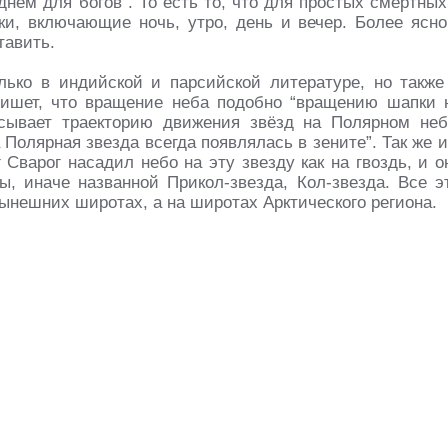
 днём для богов”. То есть то, что для простых смертных
тки, включающие ночь, утро, день и вечер. Более ясно
тавить.
ько в индийской и парсийской литературе, но также
пишет, что вращение неба подобно “вращению шапки 
исывает траекторию движения звёзд на Полярном неб
 Полярная звезда всегда появлялась в зените”. Так же и
 Сварог насадил небо на эту звезду как на гвоздь, и о
ы, иначе названной Прикол-звезда, Кол-звезда. Все э
ынешних широтах, а на широтах Арктического региона.