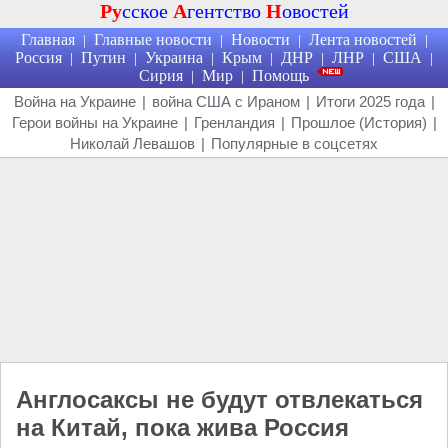
Ру
сское
А
гентство
Н
овостей
Главная
Главные новости
Новости
Лента новостей
|
|
|
|
Россия
Путин
Украина
Крым
ДНР
ЛНР
США
|
|
|
|
|
|
|
Сирия
Мир
Помощь
|
|
Война на Украине
|
война США с Ираном
|
Итоги 2025 года
|
Герои войны на Украине
|
Гренландия
|
Прошлое (История)
|
Николай Левашов
|
Популярные в соцсетях
Англосаксы не будут отвлекаться
на Китай, пока жива Россия