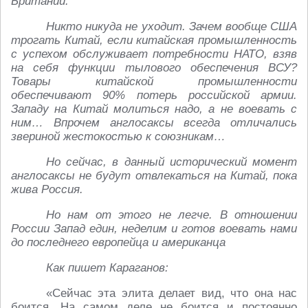
Британии.
Никто никуда не уходит. Зачем вообще США
трогать Китай, если китайская промышленность
с успехом обслуживает потребности НАТО, взяв
на себя функции тылового обеспечения ВСУ?
Товары китайской промышленности
обеспечивают 90% потерь российской армии.
Западу на Китай молиться надо, а не воевать с
ним… Впрочем англосаксы всегда отличались
звериной жестокостью к союзникам…
Но сейчас, в данный исторический момент
англосаксы не будут отвлекаться на Китай, пока
жива Россия.
Но нам от этого не легче. В отношении
России Запад един, неделим и готов воевать нами
до последнего европейца и американца
Как пишет Караганов:
«Сейчас эта элита делает вид, что она нас
боится. На самом деле не боится и постоянно