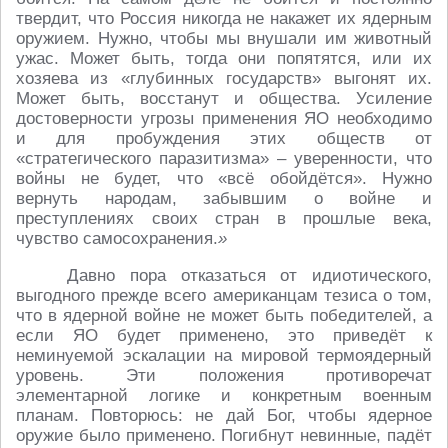
твердит, что Россия никогда не накажет их ядерным
оружием. Нужно, чтобы мы внушали им животный
ужас. Может быть, тогда они попятятся, или их
хозяева из «глубинных государств» выгонят их.
Может быть, восстанут и общества. Усиление
достоверности угрозы применения ЯО необходимо
и для пробуждения этих обществ от
«стратегического паразитизма» – уверенности, что
войны не будет, что «всё обойдётся». Нужно
вернуть народам, забывшим о войне и
преступлениях своих стран в прошлые века,
чувство самосохранения.
»
Давно пора отказаться от идиотического,
выгодного прежде всего американцам тезиса о том,
что в ядерной войне не может быть победителей, а
если ЯО будет применено, это приведёт к
неминуемой эскалации на мировой термоядерный
уровень. Эти положения противоречат
элементарной логике и конкретным военным
планам. Повторюсь: не дай Бог, чтобы ядерное
оружие было применено. Погибнут невинные, падёт