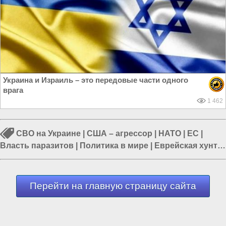
Украина и Израиль – это передовые части одного
врага
1 462
СВО на Украине
|
США – агрессор
|
НАТО
|
ЕС
|
Власть паразитов
|
Политика в мире
|
Еврейская хунта
Украины
Перейти на главную страницу сайта