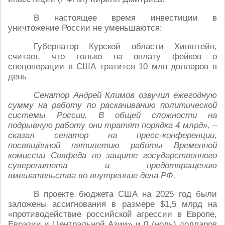
В настоящее время инвестиции в
уничтожение России не уменьшаются:
Губернатор Курской области Хинштейн,
считает, что только на оплату фейков о
спецоперации в США тратится 10 млн долларов в
день
Сенатор Андрей Климов озвучил ежегодную
сумму
на работу по раскачиванию политической
системы России. В общей сложности на
подрывную работу они тратят порядка 4 млрд», –
сказал сенатор
на пресс-конференции
,
посвящённой пятилетию работы Временной
комиссии Совфеда по защите государственного
суверенитета и предотвращению
вмешательства во внутренние дела РФ.
В проекте бюджета США на 2025 год были
заложены ассигнования в размере $1,5 млрд на
«противодействие российской агрессии в Европе,
Евразии и Центральной Азии» и 0 (ноль) долларов