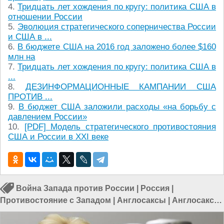
4.
Тридцать лет хождения по кругу: политика США в
отношении России
5.
Эволюция стратегического соперничества России
и США в ...
6.
В бюджете США на 2016 год заложено более $160
млн на
7.
Тридцать лет хождения по кругу: политика США в
...
8.
ДЕЗИНФОРМАЦИОННЫЕ КАМПАНИИ США
ПРОТИВ ...
9.
В бюджет США заложили расходы «на борьбу с
давлением России»
10.
[PDF] Модель стратегического противостояния
США и России в XXI веке
Война Запада против России
|
Россия
|
Противостояние с Западом
|
Англосаксы
|
Англосаксы
в России