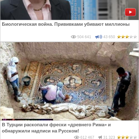
Биологическая война. Прививками убивают миллионы
504 641
43 650
В Турции раскопали фрески «древнего Рима» и
обнаружили надписи на Русском!
612 467
31 323