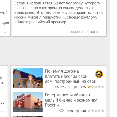
Сегодня исполняется 60 лет человеку, которого
знают все, но о котором на самом деле знают
очень мало. Этот человек – глава правительства
сть?
России Михаил Мишустин. К своему круглому
юбилею российский премьер...
оящее
1 625
3 марта 2026
3 392
Почему я должна
платить налог за свой
у
дом, построенный на свои
ть
деньги?
32 969
1 135
Гипермаркеты убивают
малый бизнес и экономику
377
России
9 628
340