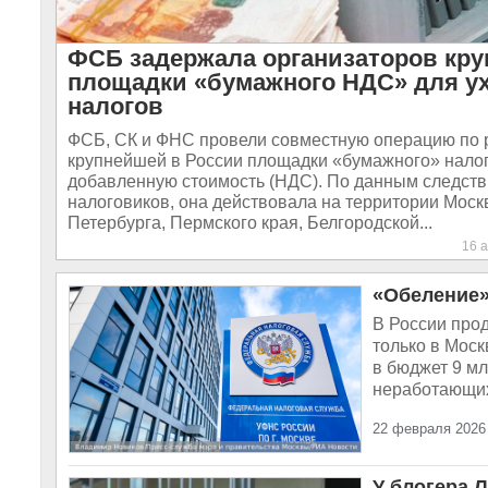
ФСБ задержала организаторов кр
площадки «бумажного НДС» для ух
налогов
ФСБ, СК и ФНС провели совместную операцию по
крупнейшей в России площадки «бумажного» налог
добавленную стоимость (НДС). По данным следств
налоговиков, она действовала на территории Моск
Петербурга, Пермского края, Белгородской...
16 
«Обеление»
В России прод
только в Моск
в бюджет 9 м
неработающих 
22 февраля 2026
У блогера 