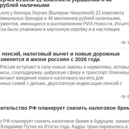
 рублей наличными
яло у блогера Лерчек (Валерии Чекалиной) 22 комплекта
емиальных брендов и 46 миллионов рублей наличными,
окументов, имеющихся в распоряжении РИА Новости. Изъят
ска было упаковано в картонную коробку и в настоящее
7
пенсий, налоговый вычет и новые дорожные
изменится в жизни россиян с 2026 года
 России вступают в силу новые законы и нормативы, котор
ансы, соцподдержку, цифровую сферу и транспорт. Ключев
лючают введение нового налогового вычета для
нных семей с детьми, двухэтапную индексацию пенсий с
5
вительство РФ планирует снизить налоговое бре
о РФ планирует снизить налоговое бремя в будущем, заяви
 Владимир Путин на Итогах года. Кадры транслировались в