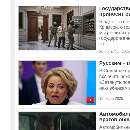
Государств
приносит о
Бюджет за сч
Кримсон, о г
мы решили пр
государствен
за...
26 сентября 2025
Русским – 
В Совфеде при
включить реж
«Затянуть по
нахлебникам н
18 июля 2025
Автомобиль
врагов общ
Автомобильны