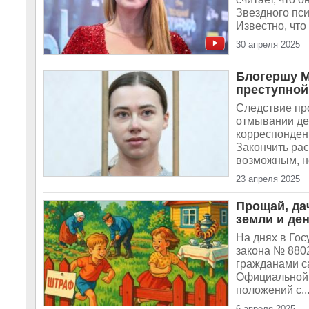
Звездного пси
Известно, что
30 апреля 2025
Блогершу М
преступной
Следствие пр
отмывании ден
корреспонден
Закончить ра
возможным, н
23 апреля 2025
Прощай, да
земли и ден
На днях в Го
закона № 880
гражданами с
Официальной 
положений с..
6 апреля 2025