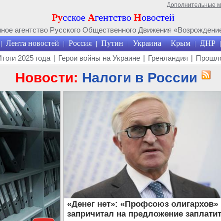
Дополнительные 
Ру
сское
А
гентство
Н
овостей
ое агентство Русского Общественного Движения «Возрождение
Лента новостей
Россия
Путин
Украина
Крым
ДНР
|
|
|
|
|
|
|
Итоги 2025 года
|
Герои войны на Украине
|
Гренландия
|
Прошло
Новости:
Налоги в России
«Денег нет»: «Профсоюз олигархов»
запричитал на предложение заплати