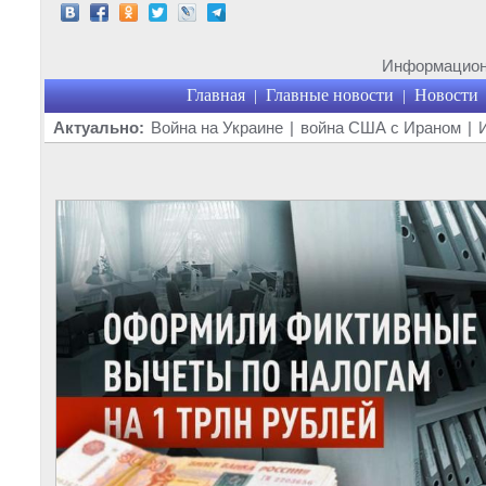
Информационн
Главная
Главные новости
Новости
|
|
Актуально:
Война на Украине
|
война США с Ираном
|