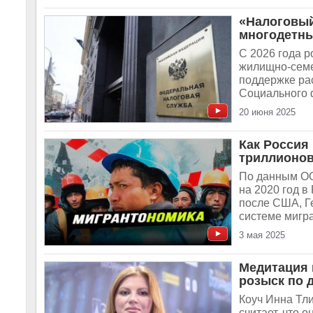
«Налоговый
многодетны
С 2026 года р
жилищно-семе
поддержке ра
Социального 
20 июня 2025
Как Россия
триллионов
По данным ОО
на 2020 год в
после США, Г
системе мигра
3 мая 2025
Медитация 
розыск по 
Коуч Инна Тл
считает, что 