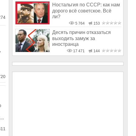
Ностальгия по СССР: как нам
дорого всё советское. Всё
ли?
74
5 764
153
Десять причин отказаться
выходить замуж за
иностранца
ь
17 471
144
20
о
..
11