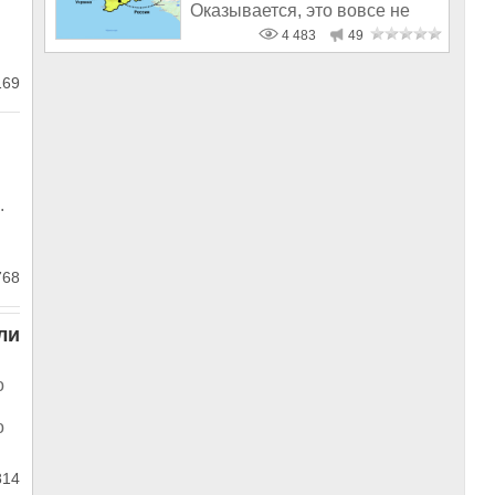
Оказывается, это вовсе не
мосты и
4 483
49
169
.
68
ли
о
о
14