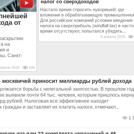
налог со сверхдоходов
Настало время спросить нуворишей: где
упнейшей
вложения в обрабатывающую промышленно
Для российских компаний условия введения
ода от
налога на сверхприбыль (windfall tax) в наст
время отсутствуют, попытался убедить...
8 апреля 2026
 раскрытию
а на
ия и
вы, Санкт-
апреля 2026
406
 москвичей приносит миллиарды рублей дохода
олжается борьба с нелегальной занятостью. В прошлом год
ве выявили почти 64 тыс. человек, которым пришлось верну
лрд рублей. Налоговая все эффективнее находит
граждан и заставляет их платить налоги, отмечают...
1 
Лерчек изъяли 22 комплекта украшений и 46