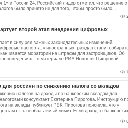
 1» и России 24. Российский лидер отметил, что решение о
огов было принято не для того, чтобы просто было...
2
тартует второй этап внедрения цифровых
пает в силу ряд важных законодательных изменений.
ифровые паспорта, у иностранных граждан станут собират
аканчивается мораторий на штрафы для застройщиков. Об
х нововведениях – в материале РИА Новости. Цифровой
7
 для россиян по снижению налога со вкладов
ижению налогов на доходы по банковским вкладам для
 налоговый консультант Екатерина Пирогова. Инструкцию п
га на вклады публикует РБК. Пирогова пояснила, что у
центам есть необлагаемый лимит. Если доход от банковских.
8