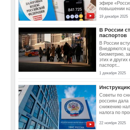
эфире «Россия
повышении нал
19 декабря 2025
В России с
паспортов
В России всту
Внедряются ц
биометрию, з
этих и други
паспорт...
1 декабря 2025
Инструкцию
Советы по сн
россиян дала
снижению нало
налога по про
22 ноября 2025