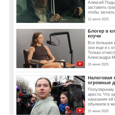
Алексей Подщ
заставить гра
чтобы загнать
12 июля 2025
Блогер в к
коучи
Все большее 
они еще и с о
Только отчисл
Александра М
26 июня 2025
Налоговая 
огромные д
Популярному 
ареста. Что з
наказание ей 
объявили в м
25 июня 2025