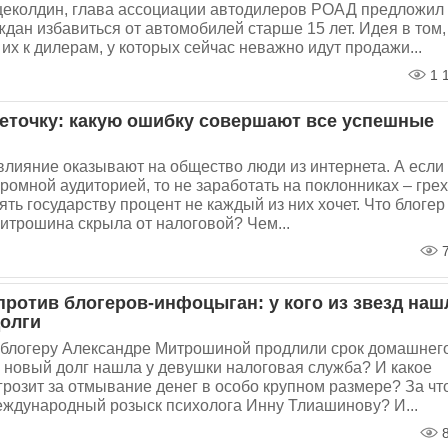
еколдин, глава ассоциации автодилеров РОАД предложил
ждан избавиться от автомобилей старше 15 лет. Идея в том,
 их к дилерам, у которых сейчас неважно идут продажи...
1 
леточку: какую ошибку совершают все успешные
влияние оказывают на общество люди из интернета. А если
громной аудиторией, то не заработать на поклонниках – грех
ять государству процент не каждый из них хочет. Что блогер
итрошина скрыла от налоговой? Чем...
7
против блогеров-инфоцыган: у кого из звезд наш
олги
блогеру Александре Митрошиной продлили срок домашнег
а новый долг нашла у девушки налоговая служба? И какое
грозит за отмывание денег в особо крупном размере? За чт
еждународный розыск психолога Инну Тлиашинову? И...
8