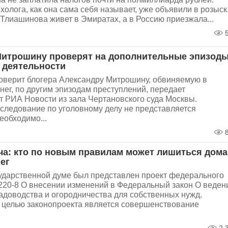
холога, как она сама себя называет, уже объявили в розыск
 Тлиашинова живет в Эмиратах, а в Россию приезжала...
5
итрошину проверят на дополнительные эпизод
 деятельности
оверит блогера Александру Митрошину, обвиняемую в
ег, по другим эпизодам преступлений, передает
т РИА Новости из зала Чертановского суда Москвы.
сследование по уголовному делу не представляется
еобходимо...
8
ча: кто по новым правилам может лишиться дома
ег
сударственной думе был представлен проект федерального
220-8 О внесении изменений в Федеральный закон О веден
адоводства и огородничества для собственных нужд.
целью законопроекта является совершенствование
.