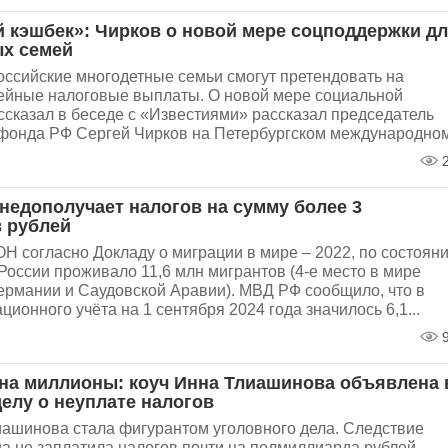
 кэшбек»: Чирков о новой мере соцподдержки д
х семей
оссийские многодетные семьи смогут претендовать на
йные налоговые выплаты. О новой мере социальной
ссказал в беседе с «Известиями» рассказал председатель
фонда РФ Сергей Чирков на Петербургском международном.
2
 недополучает налогов на сумму более 3
 рублей
Н согласно Докладу о миграции в мире – 2022, по состоян
 России проживало 11,6 млн мигрантов (4-е место в мире
ермании и Саудовской Аравии). МВД РФ сообщило, что в
ционного учёта на 1 сентября 2024 года значилось 6,1...
9
на миллионы: коуч Инна Тлиашинова объявлена 
делу о неуплате налогов
иашинова стала фигурантом уголовного дела. Следствие
она не заплатила налогов почти на полмиллиарда рублей.