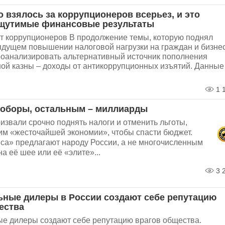
о взялось за коррупционеров всерьез, и это
щутимые финансовые результаты
ет коррупционеров В продолжение темы, которую поднял
рядущем повышении налоговой нагрузки на граждан и бизне
оанализировать альтернативный источник пополнения
ной казны – доходы от антикоррупционных изъятий. Данные
1 
поборы, остальным – миллиарды
звали срочно поднять налоги и отменить льготы,
им «жесточайшей экономии», чтобы спасти бюджет.
яса» предлагают народу России, а не многочисленным
а её шее или её «элите»...
3 
ные дилеры в России создают себе репутацию
ества
е дилеры создают себе репутацию врагов общества.