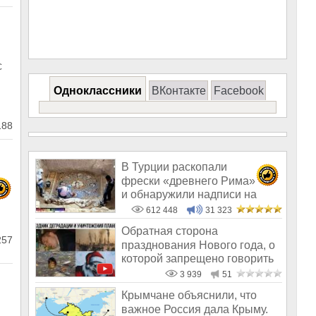
с
Одноклассники
ВКонтакте
Facebook
188
В Турции раскопали
фрески «древнего Рима»
и обнаружили надписи на
Русском!
612 448
31 323
Обратная сторона
257
празднования Нового года, о
которой запрещено говорить
по ТВ
3 939
51
Крымчане объяснили, что
важное Россия дала Крыму.