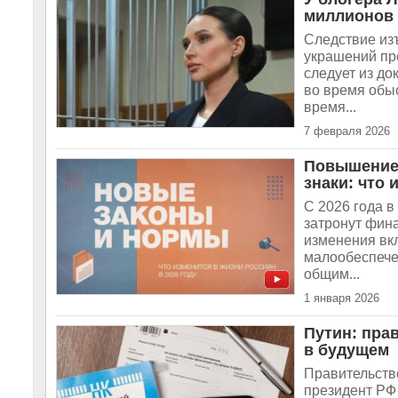
миллионов
Следствие изъ
украшений пр
следует из д
во время обы
время...
7 февраля 2026
Повышение 
знаки: что 
С 2026 года в
затронут фин
изменения вк
малообеспече
общим...
1 января 2026
Путин: пра
в будущем
Правительств
президент РФ