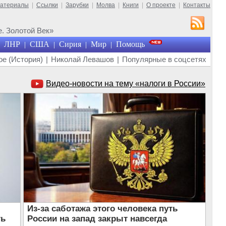
материалы
|
Ссылки
|
Зарубки
|
Молва
|
Книги
|
О проекте
|
Контакты
. Золотой Век»
ЛНР
США
Сирия
Мир
Помощь
|
|
|
|
е (История)
|
Николай Левашов
|
Популярные в соцсетях
Видео-новости на тему «налоги в России»
Из-за саботажа этого человека путь
ть
России на запад закрыт навсегда