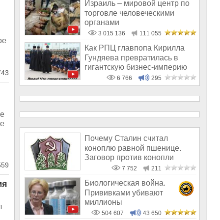
Израиль – мировой центр по
торговле человеческими
органами
3 015 136
111 055
ое
Как РПЦ главпопа Кирилла
Гундяева превратилась в
гигантскую бизнес-империю
43
6 766
295
ые
ые
Почему Сталин считал
коноплю равной пшенице.
Заговор против конопли
59
7 752
211
Биологическая война.
мя
Прививками убивают
миллионы
л
504 607
43 650