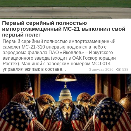
Первый серийный полностью
импортозамещенный МС-21 выполнил свой
первый полёт
Первый серийный полностью импортозамещенный
самолет МС-21-310 впервые поднялся в небо с
аэродрома филиала ПАО «Яковлев» – Иркутского
авиационного завода (входит в ОАК Госкорпорации
Ростех). Машиной с заводским номером МС.0014
управлял экипаж в составе...
3 августа 2026
538