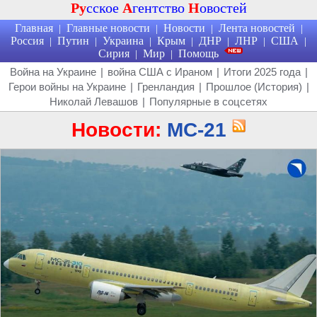
Ру
сское
А
гентство
Н
овостей
Главная
Главные новости
Новости
Лента новостей
|
|
|
|
Россия
Путин
Украина
Крым
ДНР
ЛНР
США
|
|
|
|
|
|
|
Сирия
Мир
Помощь
|
|
Война на Украине
|
война США с Ираном
|
Итоги 2025 года
|
Герои войны на Украине
|
Гренландия
|
Прошлое (История)
|
Николай Левашов
|
Популярные в соцсетях
Новости:
МС-21