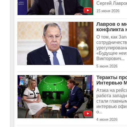
Сергей Лавро
15 июня 2026
Лавров о м
конфликта 
О том, как За
сотрудничеств
урегулирован
«Будущее неи
Викторович...
5 июня 2026
Теракты пр
Интервью М
Атака на рейс
работа запад
стали главным
интервью офи
о...
4 июня 2026