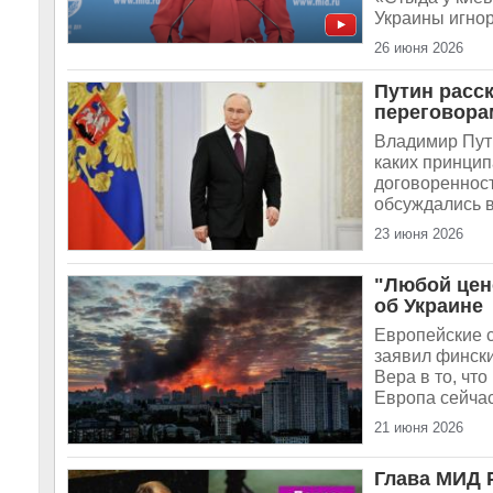
Украины игнор
26 июня 2026
Путин расск
переговора
Владимир Пути
каких принцип
договоренност
обсуждались в
23 июня 2026
"Любой цен
об Украине
Европейские 
заявил фински
Вера в то, чт
Европа сейчас
21 июня 2026
Глава МИД Р