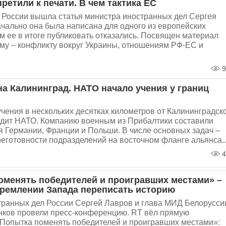
ретили к печати. В чем тактика ЕС
 России вышла статья министра иностранных дел Сергея
чально она была написана для одного из европейских
ам ее в итоге публиковать отказались. Посвящен материал
му – конфликту вокруг Украины, отношениям РФ-ЕС и
9
на Калининград. НАТО начало учения у границ
ения в нескольких десятках километров от Калининградск
одит НАТО. Компанию военным из Прибалтики составили
 Германии, Франции и Польши. В числе основных задач –
готовности подразделений на восточном фланге альянса..
4
оменять победителей и проигравших местами» –
тремлении Запада переписать историю
транных дел России Сергей Лавров и глава МИД Белорусси
ков провели пресс-конференцию. RT вёл прямую
«Попытка поменять победителей и проигравших местами»: