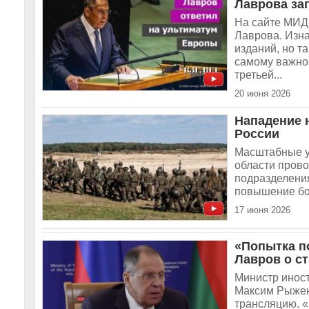
Лаврова зап
На сайте МИД
Лаврова. Изна
изданий, но т
самому важно
третьей...
20 июня 2026
Нападение 
России
Масштабные уч
области пров
подразделения
повышение бое
17 июня 2026
«Попытка п
Лавров о с
Министр инос
Максим Рыжен
трансляцию. 