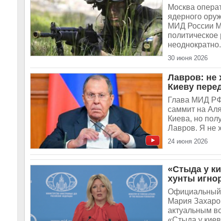
Москва операт
ядерного ору
МИД России М
политическое 
неоднократно.
30 июня 2026
Лавров: не 
Киеву пере
Глава МИД РФ 
саммит на Аля
Киева, но пол
Лавров. Я не х
24 июня 2026
«Стыда у ки
хунты игно
Официальный 
Мария Захаро
актуальным в
«Стыда у киев