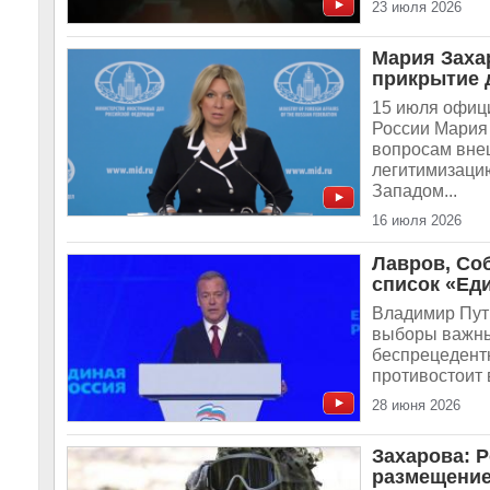
23 июля 2026
Мария Заха
прикрытие 
15 июля офиц
России Мария
вопросам вне
легитимизаци
Западом...
16 июля 2026
Лавров, Со
список «Ед
Владимир Пут
выборы важны
беспрецедентн
противостоит 
28 июня 2026
Захарова: Р
размещение