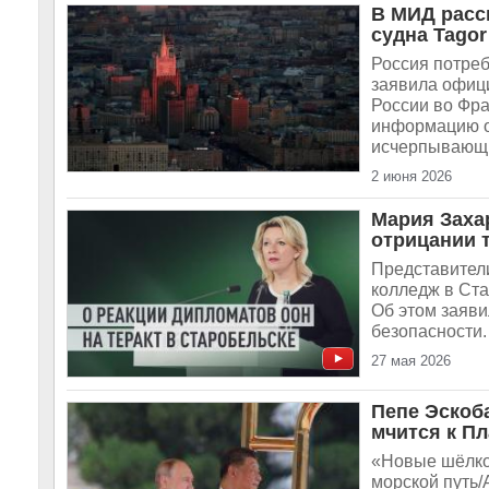
В МИД расс
судна Tagor
Россия потреб
заявила офиц
России во Фр
информацию о
исчерпывающи
2 июня 2026
Мария Заха
отрицании 
Представители
колледж в Ста
Об этом заяв
безопасности.
27 мая 2026
Пепе Эскоб
мчится к П
«Новые шёлков
морской путь/