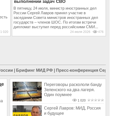
выполнении задач СВО
В пятницу, 24 июля, министр иностранных дел
России Сергей Лавров принял участие в
есть
заседании Совета министров иностранных дел
государств – членов ШОС. По итогам встречи
дипломат выступил перед российскими СМИ...
1 020
24 июля 2026
476
России
|
Брифинг МИД РФ
|
Пресс-конференция Сергея 
це
Переговоры раскололи банду
Зеленского на два лагеря.
Один поумнее
на
1 020
Сергей Лавров: МИД, Россия
и будущее