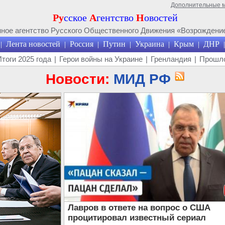
Дополнительные 
Ру
сское
А
гентство
Н
овостей
ое агентство Русского Общественного Движения «Возрождение
Лента новостей
Россия
Путин
Украина
Крым
ДНР
|
|
|
|
|
|
|
Итоги 2025 года
|
Герои войны на Украине
|
Гренландия
|
Прошло
Новости:
МИД РФ
Лавров в ответе на вопрос о США
процитировал известный сериал