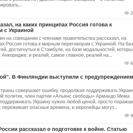
ировать...
2
азал, на каких принципах Россия готова к
м с Украиной
н на совещании с членами правительства рассказал, на
ах Россия готова к мирным переговорам с Украиной. На ба
ей, достигнутых в Стамбуле, на базе модальностей, которы
 Анкоридже, и реалий, самое главное, реалий на...
6
ой". В Финляндии выступили с предупреждение
страны совершают ошибку, продолжая поддерживать Украин
й политик, член партии «Альянс свободы» Армандо Мема.
о поддерживать Украину нужно любой ценой, просто поражае
 переживает опасные времена, и европейцы могут...
9
оссии рассказал о подготовке к войне. Статью