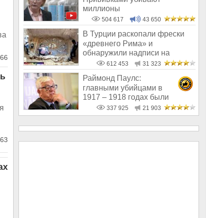
миллионы
504 617
43 650
В Турции раскопали фрески
ва
«древнего Рима» и
обнаружили надписи на
66
Русском!
612 453
31 323
ть
Раймонд Паулс:
главными убийцами в
1917 – 1918 годах были
латыши и евреи, а не русс
я
337 925
21 903
63
ах