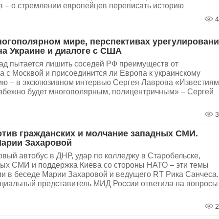
в – о стремлении европейцев переписать историю
4
ногополярном мире, перспективах урегулирован
на Украине и диалоге с США
пад пытается лишить соседей РФ преимуществ от
а с Москвой и присоединится ли Европа к украинскому
ию – в эксклюзивном интервью Сергея Лаврова «Известиям
збежно будет многополярным, полицентричным» – Сергей
3
отив гражданских и молчание западных СМИ.
арии Захаровой
овый автобус в ДНР, удар по колледжу в Старобельске,
ных СМИ и поддержка Киева со стороны НАТО – эти темы
и в беседе Марии Захаровой и ведущего RT Рика Санчеса.
циальный представитель МИД России ответила на вопросы
2