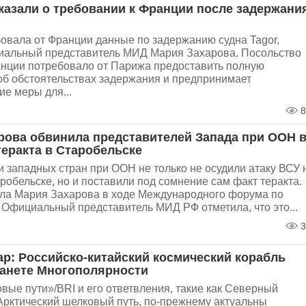
казали о требовании к Франции после задержани
овала от Франции данные по задержанию судна Tagor,
иальный представитель МИД Мария Захарова. Посольство
анции потребовало от Парижа предоставить полную
б обстоятельствах задержания и предпринимает
е меры для...
8
рова обвинила представителей Запада при ООН 
теракта в Старобельске
 западных стран при ООН не только не осудили атаку ВСУ 
робельске, но и поставили под сомнение сам факт теракта.
ила Мария Захарова в ходе Международного форума по
 Официальный представитель МИД РФ отметила, что это...
3
ар: Российско-китайский космический корабль
ланете Многополярности
ые пути»/BRI и его ответвления, такие как Северный
Арктический шелковый путь, по-прежнему актуальны