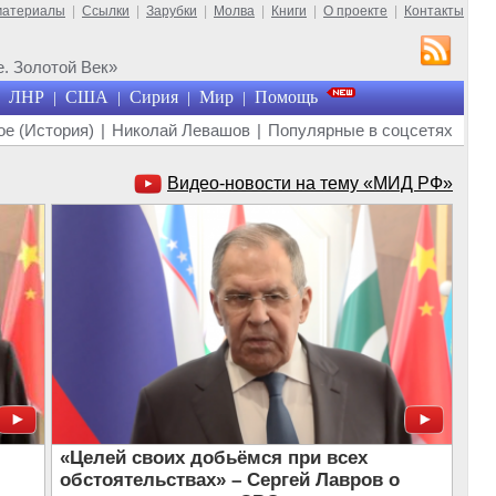
материалы
|
Ссылки
|
Зарубки
|
Молва
|
Книги
|
О проекте
|
Контакты
. Золотой Век»
ЛНР
США
Сирия
Мир
Помощь
|
|
|
|
е (История)
|
Николай Левашов
|
Популярные в соцсетях
Видео-новости на тему «МИД РФ»
«Целей своих добьёмся при всех
обстоятельствах» – Сергей Лавров о