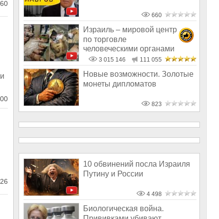
60
660
Израиль – мировой центр
по торговле
человеческими органами
3 015 146
111 055
Новые возможности. Золотые
ии
монеты дипломатов
00
823
10 обвинений посла Израиля
Путину и России
26
4 498
Биологическая война.
Прививками убивают