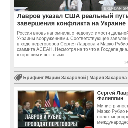
Лавров указал США реальный пут
завершения конфликта на Украине
Россия вновь напомнила о недопустимости дальне
Украины вооружениями. Соответствующее заявлен
в ходе переговоров Сергея Лаврова и Марко Рубио
саммита АСЕАН. Несмотря на то что в Госдепе диа
«хорошим и честным»...
2
Брифинг Марии Захаровой
|
Мария Захарова
Сергей Лав
Филиппин
Министр инос
Марко Рубио н
полях меропр
международно