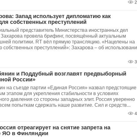
2
рова: Запад использует дипломатию как
для собственных преступлений
иальный представитель Министерства иностранных дел
 Захарова провела брифинг, посвящённый актуальным
шней политики. RT вёл прямую трансляцию. «Нацелены на
ю собственных преступлений»: Захарова – об использован
3
бянин и Поддубный возглавят предвыборный
иной России»
ин на съезде партии «Единая Россия» назвал предстоящие
м этапом для укрепления стабильности в условиях
ого давления со стороны западных элит. Россия уверенно
всем попыткам сдержать наше развитие. Сил и средств...
4
оссия отреагирует на снятие запрета на
 ЯО в Финляндии