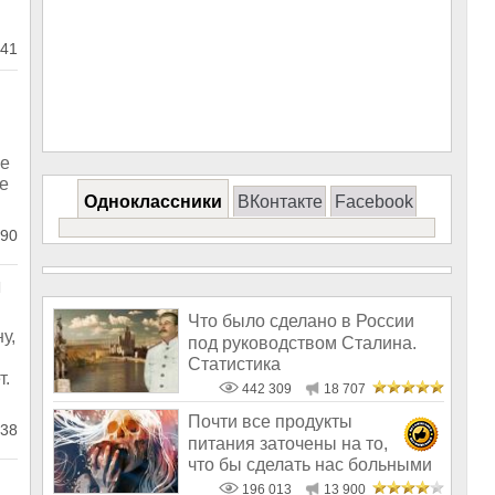
41
зе
е
Одноклассники
ВКонтакте
Facebook
90
м
Что было сделано в России
у,
под руководством Сталина.
Статистика
т.
442 309
18 707
Почти все продукты
38
питания заточены на то,
что бы сделать нас больными
и бесплодным
196 013
13 900