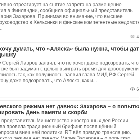
ивно отреагирует на снятие запрета на размещение
жия в Финляндии, сообщила официальный представитель
ария Захарова. Принимая во внимание, что высшее
руководство в Хельсинки и финские компетентные ведомст
..
4
хочу думать, что «Аляска» была нужна, чтобы да
дышку
Сергей Лавров заявил, что не хочет даже подозревать, что
ске был задуман с целью выиграть время для довооружени
училось так, как получилось, заявил глава МИД РФ Сергей
очу даже подозревать, что Аляска, как и...
6
евского режима нет давно»: Захарова – о попытк
рировать День памяти и скорби
представитель Министерства иностранных дел России
ва провела традиционный брифинг, посвящённый
опросам внешней политики. RT вёл прямую трансляцию.
ского режима нет давно»: Мария Захарова – о попытках