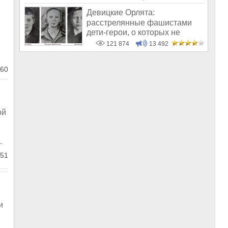
Девицкие Орлята:
расстрелянные фашистами
дети-герои, о которых не
рассказывают в шк
121 874
13 492
60
ой
.
51
и