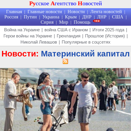
Ру
сское
А
гентство
Н
овостей
Главная
Главные новости
Новости
Лента новостей
|
|
|
|
Россия
Путин
Украина
Крым
ДНР
ЛНР
США
|
|
|
|
|
|
|
Сирия
Мир
Помощь
|
|
Война на Украине
|
война США с Ираном
|
Итоги 2025 года
|
Герои войны на Украине
|
Гренландия
|
Прошлое (История)
|
Николай Левашов
|
Популярные в соцсетях
Новости:
Материнский капитал