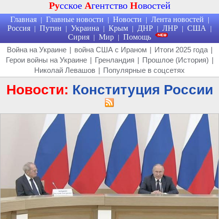
Ру
сское
А
гентство
Н
овостей
Главная
Главные новости
Новости
Лента новостей
|
|
|
|
Россия
Путин
Украина
Крым
ДНР
ЛНР
США
|
|
|
|
|
|
|
Сирия
Мир
Помощь
|
|
Война на Украине
|
война США с Ираном
|
Итоги 2025 года
|
Герои войны на Украине
|
Гренландия
|
Прошлое (История)
|
Николай Левашов
|
Популярные в соцсетях
Новости:
Конституция России